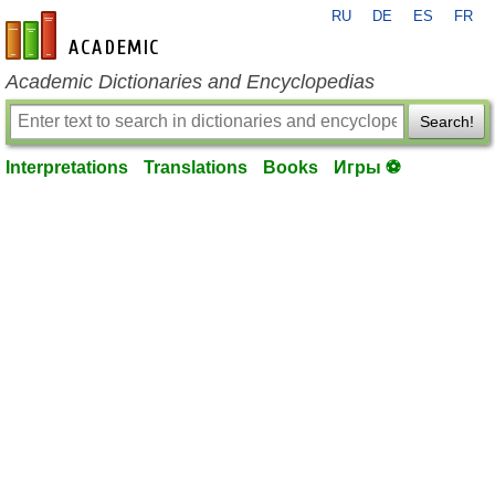
RU
DE
ES
FR
en-academic.com
Academic Dictionaries and Encyclopedias
Search!
Interpretations
Translations
Books
Игры ⚽