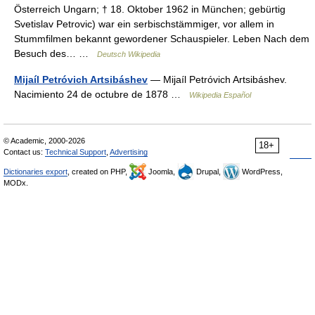
Österreich Ungarn; † 18. Oktober 1962 in München; gebürtig
Svetislav Petrovic) war ein serbischstämmiger, vor allem in
Stummfilmen bekannt gewordener Schauspieler. Leben Nach dem
Besuch des… …
Deutsch Wikipedia
Mijaíl Petróvich Artsibáshev
— Mijaíl Petróvich Artsibáshev.
Nacimiento 24 de octubre de 1878 …
Wikipedia Español
© Academic, 2000-2026
18+
Contact us:
Technical Support
,
Advertising
Dictionaries export
, created on PHP,
Joomla,
Drupal,
WordPress,
MODx.