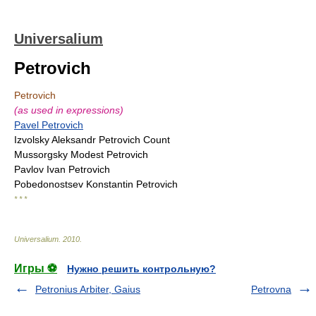
Universalium
Petrovich
Petrovich
(as used in expressions)
Pavel Petrovich
Izvolsky Aleksandr Petrovich Count
Mussorgsky Modest Petrovich
Pavlov Ivan Petrovich
Pobedonostsev Konstantin Petrovich
* * *
Universalium
.
2010
.
Игры ⚽
Нужно решить контрольную?
Petronius Arbiter, Gaius
Petrovna