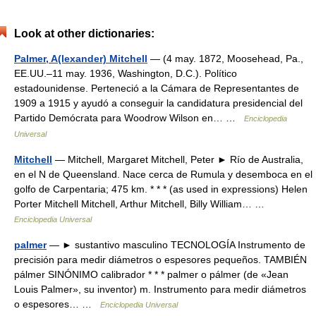
Look at other dictionaries:
Palmer, A(lexander) Mitchell
— (4 may. 1872, Moosehead, Pa.,
EE.UU.–11 may. 1936, Washington, D.C.). Político
estadounidense. Perteneció a la Cámara de Representantes de
1909 a 1915 y ayudó a conseguir la candidatura presidencial del
Partido Demócrata para Woodrow Wilson en… …
Enciclopedia
Universal
Mitchell
— Mitchell, Margaret Mitchell, Peter ► Río de Australia,
en el N de Queensland. Nace cerca de Rumula y desemboca en el
golfo de Carpentaria; 475 km. * * * (as used in expressions) Helen
Porter Mitchell Mitchell, Arthur Mitchell, Billy William… …
Enciclopedia Universal
palmer
— ► sustantivo masculino TECNOLOGÍA Instrumento de
precisión para medir diámetros o espesores pequeños. TAMBIÉN
pálmer SINÓNIMO calibrador * * * palmer o pálmer (de «Jean
Louis Palmer», su inventor) m. Instrumento para medir diámetros
o espesores… …
Enciclopedia Universal