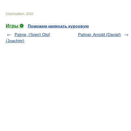
Universalium
.
2010
.
Игры ⚽
Поможем написать курсовую
Palme, (Sven) Olof
Palmer, Arnold (Daniel)
(Joachim)