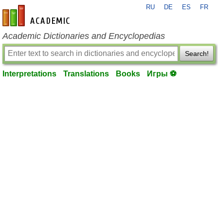
RU
DE
ES
FR
en-academic.com
Academic Dictionaries and Encyclopedias
Search!
Interpretations
Translations
Books
Игры ⚽