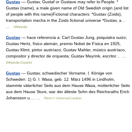
Gustav
— Gustav, Gustaf or Gustave may refer to:People: *
Gustav (name), a male given name of Old Swedish origin (and list
of people with this name)Fictional characters: *Gustav (Zoids),
transportation mecha in the Zoids fictional universe *Gustav, a…
…
Wikipedia
Gustav
— hace referencia a: Carl Gustav Jung, psiquiatra suizo;
Gustav Hertz, físico alemán, premio Nobel de Física en 1925;
Gustav Klimt, pintor austríaco; Gustav Mahler, músico austríaco,
compositor y director de orquesta; Gustav Meyrink, escritor… …
Wikipedia Español
Gustav
— Gustav, schwedischer Vorname. I. Könige von
Schweden: 1) G. I. Wasa, geb. 12. März 1496 in Lindholm,
stammte väterlicher Seits aus dem Hause Wasa, mütterlicher Seits
aus dem Hause Sture, war der älteste Sohn des Reichsraths Erich
Johansson u.… …
Pierer's Universal-Lexikon