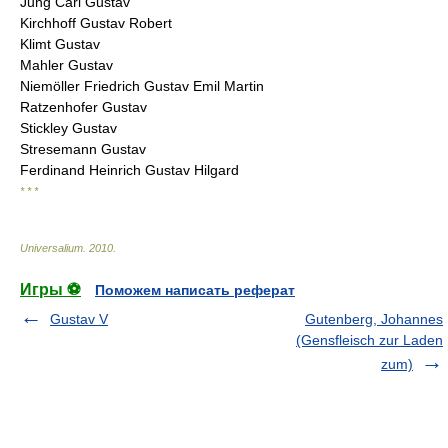
Jung Carl Gustav
Kirchhoff Gustav Robert
Klimt Gustav
Mahler Gustav
Niemöller Friedrich Gustav Emil Martin
Ratzenhofer Gustav
Stickley Gustav
Stresemann Gustav
Ferdinand Heinrich Gustav Hilgard
* * *
Universalium
.
2010
.
Игры ⚽
Поможем написать реферат
Gustav V
Gutenberg, Johannes
(Gensfleisch zur Laden
zum)