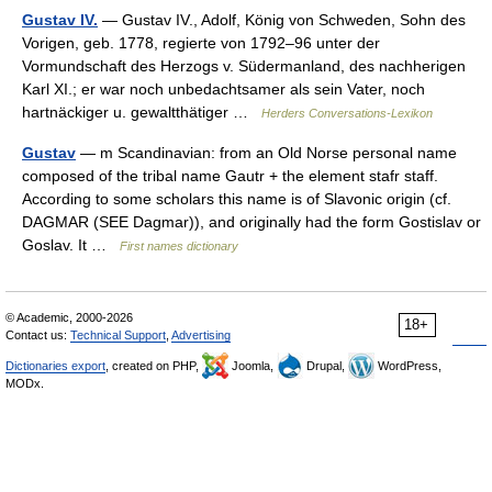
Gustav IV.
— Gustav IV., Adolf, König von Schweden, Sohn des
Vorigen, geb. 1778, regierte von 1792–96 unter der
Vormundschaft des Herzogs v. Südermanland, des nachherigen
Karl XI.; er war noch unbedachtsamer als sein Vater, noch
hartnäckiger u. gewaltthätiger …
Herders Conversations-Lexikon
Gustav
— m Scandinavian: from an Old Norse personal name
composed of the tribal name Gautr + the element stafr staff.
According to some scholars this name is of Slavonic origin (cf.
DAGMAR (SEE Dagmar)), and originally had the form Gostislav or
Goslav. It …
First names dictionary
© Academic, 2000-2026
18+
Contact us:
Technical Support
,
Advertising
Dictionaries export
, created on PHP,
Joomla,
Drupal,
WordPress,
MODx.