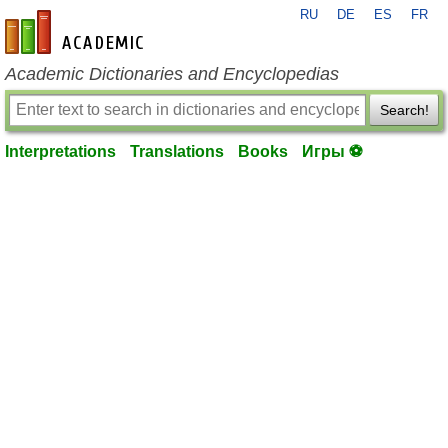
RU
DE
ES
FR
en-academic.com
Academic Dictionaries and Encyclopedias
Search!
Interpretations
Translations
Books
Игры ⚽