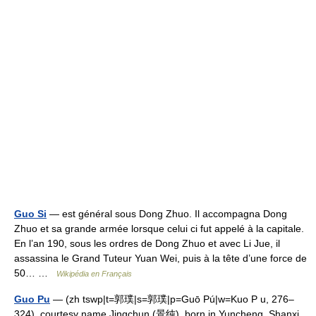
Guo Si
— est général sous Dong Zhuo. Il accompagna Dong
Zhuo et sa grande armée lorsque celui ci fut appelé à la capitale.
En l’an 190, sous les ordres de Dong Zhuo et avec Li Jue, il
assassina le Grand Tuteur Yuan Wei, puis à la tête d’une force de
50… …
Wikipédia en Français
Guo Pu
— (zh tswp|t=郭璞|s=郭璞|p=Guō Pú|w=Kuo P u, 276–
324), courtesy name Jingchun (景纯), born in Yuncheng, Shanxi,