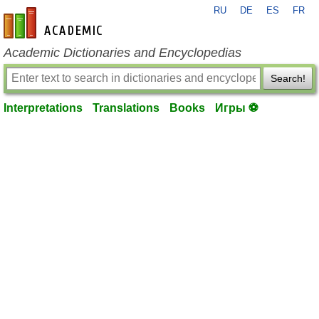
RU
DE
ES
FR
en-academic.com
Academic Dictionaries and Encyclopedias
Search!
Interpretations
Translations
Books
Игры ⚽