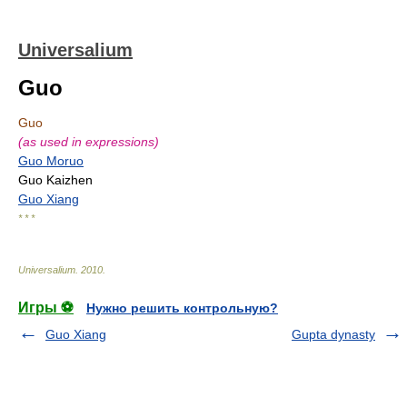
Universalium
Guo
Guo
(as used in expressions)
Guo Moruo
Guo Kaizhen
Guo Xiang
* * *
Universalium
.
2010
.
Игры ⚽
Нужно решить контрольную?
Guo Xiang
Gupta dynasty