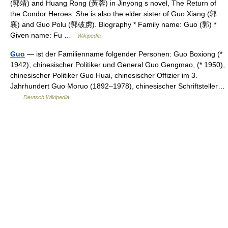
(郭靖) and Huang Rong (黃蓉) in Jinyong s novel, The Return of
the Condor Heroes. She is also the elder sister of Guo Xiang (郭
襄) and Guo Polu (郭破虏). Biography * Family name: Guo (郭) *
Given name: Fu …
Wikipedia
Guo
— ist der Familienname folgender Personen: Guo Boxiong (*
1942), chinesischer Politiker und General Guo Gengmao, (* 1950),
chinesischer Politiker Guo Huai, chinesischer Offizier im 3.
Jahrhundert Guo Moruo (1892–1978), chinesischer Schriftsteller…
…
Deutsch Wikipedia