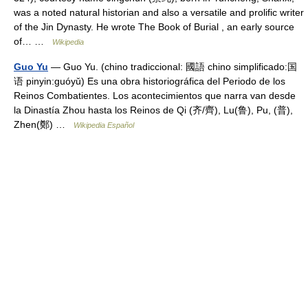
was a noted natural historian and also a versatile and prolific writer
of the Jin Dynasty. He wrote The Book of Burial , an early source
of… …
Wikipedia
Guo Yu
— Guo Yu. (chino tradiccional: 國語 chino simplificado:国
语 pinyin:guóyǔ) Es una obra historiográfica del Periodo de los
Reinos Combatientes. Los acontecimientos que narra van desde
la Dinastía Zhou hasta los Reinos de Qi (齐/齊), Lu(鲁), Pu, (普),
Zhen(鄭) …
Wikipedia Español