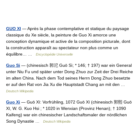
GUO XI
— Après la phase contemplative et statique du paysage
classique du Xe siècle, la peinture de Guo Xi amorce une
conception dynamique et active de la composition picturale, dont
la construction apparaît au spectateur non plus comme un
équilibre… …
Encyclopédie Universelle
Guo Si
— (chinesisch 郭汜 Guō Sì; * 146; † 197) war ein General
unter Niu Fu und später unter Dong Zhuo zur Zeit der Drei Reiche
im alten China. Nach dem Tod seines Herrn Dong Zhuo besetzte
er auf den Rat von Jia Xu die Hauptstadt Chang an mit den …
Deutsch Wikipedia
Guo Xi
— Guō Xī: Vorfrühling, 1072 Guō Xī (chinesisch 郭熙 Guō
Xī, W. G. Kuo Hsi ; * 1020 in Wenxian (Provinz Henan); † 1090
Kaifeng) war ein chinesischer Landschaftsmaler der nördlichen
Song Dynastie …
Deutsch Wikipedia