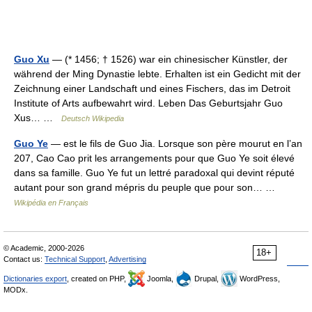
Guo Xu
— (* 1456; † 1526) war ein chinesischer Künstler, der
während der Ming Dynastie lebte. Erhalten ist ein Gedicht mit der
Zeichnung einer Landschaft und eines Fischers, das im Detroit
Institute of Arts aufbewahrt wird. Leben Das Geburtsjahr Guo
Xus… …
Deutsch Wikipedia
Guo Ye
— est le fils de Guo Jia. Lorsque son père mourut en l’an
207, Cao Cao prit les arrangements pour que Guo Ye soit élevé
dans sa famille. Guo Ye fut un lettré paradoxal qui devint réputé
autant pour son grand mépris du peuple que pour son… …
Wikipédia en Français
© Academic, 2000-2026
18+
Contact us:
Technical Support
,
Advertising
Dictionaries export
, created on PHP,
Joomla,
Drupal,
WordPress,
MODx.