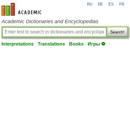
RU
DE
ES
FR
en-academic.com
Academic Dictionaries and Encyclopedias
Search!
Interpretations
Translations
Books
Игры ⚽