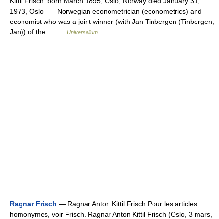
Kittil Frisch born March 1895, Oslo, Norway died January 31,
1973, Oslo Norwegian econometrician (econometrics) and
economist who was a joint winner (with Jan Tinbergen (Tinbergen,
Jan)) of the… …
Universalium
Ragnar Frisch
— Ragnar Anton Kittil Frisch Pour les articles
homonymes, voir Frisch. Ragnar Anton Kittil Frisch (Oslo, 3 mars,