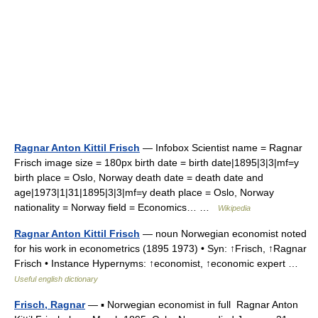
Ragnar Anton Kittil Frisch
— Infobox Scientist name = Ragnar
Frisch image size = 180px birth date = birth date|1895|3|3|mf=y
birth place = Oslo, Norway death date = death date and
age|1973|1|31|1895|3|3|mf=y death place = Oslo, Norway
nationality = Norway field = Economics… …
Wikipedia
Ragnar Anton Kittil Frisch
— noun Norwegian economist noted
for his work in econometrics (1895 1973) • Syn: ↑Frisch, ↑Ragnar
Frisch • Instance Hypernyms: ↑economist, ↑economic expert …
Useful english dictionary
Frisch, Ragnar
— ▪ Norwegian economist in full Ragnar Anton