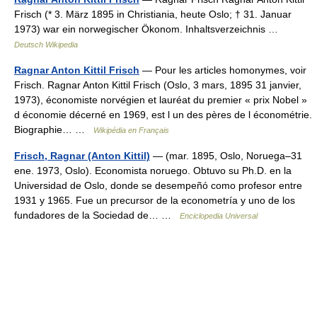
Frisch (* 3. März 1895 in Christiania, heute Oslo; † 31. Januar
1973) war ein norwegischer Ökonom. Inhaltsverzeichnis …
Deutsch Wikipedia
Ragnar Anton Kittil Frisch
— Pour les articles homonymes, voir
Frisch. Ragnar Anton Kittil Frisch (Oslo, 3 mars, 1895 31 janvier,
1973), économiste norvégien et lauréat du premier « prix Nobel »
d économie décerné en 1969, est l un des pères de l économétrie.
Biographie… …
Wikipédia en Français
Frisch, Ragnar (Anton Kittil)
— (mar. 1895, Oslo, Noruega–31
ene. 1973, Oslo). Economista noruego. Obtuvo su Ph.D. en la
Universidad de Oslo, donde se desempeñó como profesor entre
1931 y 1965. Fue un precursor de la econometría y uno de los
fundadores de la Sociedad de… …
Enciclopedia Universal