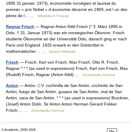
1895 31 janvier, 1973), économiste norvégien et lauréat du
premier « prix Nobel » d économie décerné en 1969, est l un des
pères de l… …
Wikipédia en Français
Ragnar Frisch
— Ragnar Anton Kittil Frisch (* 3. März 1895 in
Oslo; † 31. Januar 1973) war ein norwegischer Ökonom. Frisch
studierte Ökonomie an der Universität Oslo, danach ging er nach
Paris und England. 1925 erwarb er den Doktortitel in
mathematischer… …
Deutsch Wikipedia
Frisch
— Frisch, Karl von Frisch, Max Frisch, Otto R. Frisch,
Ragnar * * * (as used in expressions) Frisch, Karl von Frisch, Max
(Rudolf) Frisch, Ragnar (Anton Kittil) …
Enciclopedia Universal
Anton
— Antón. □ V. cochinilla de San Antón, cochinito de San
Antón, fuego de San Antón, gusano de San Antón, mal de San
Antón, vaca de San Antón. * * * (as used in expressions) Bruckner,
(Josef) Anton Dolin, Sir Anton Anton Herman Gerard Fokker
Frisch,… …
Enciclopedia Universal
© Academic, 2000-2026
18+