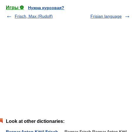
Игры ⚽
Нужна курсовая?
Frisch, Max (Rudolf)
Frisian language
Look at other dictionaries:
Ragnar Anton Kittil Frisch
— Ragnar Frisch Ragnar Anton Kittil