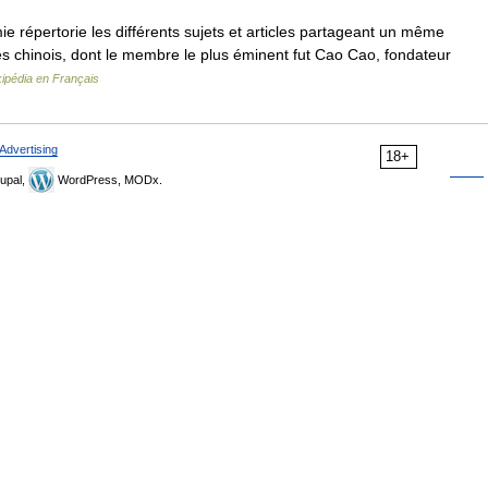
épertorie les différents sujets et articles partageant un même
s chinois, dont le membre le plus éminent fut Cao Cao, fondateur
ipédia en Français
Advertising
18+
upal,
WordPress, MODx.