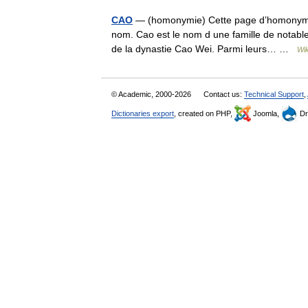
CAO
— (homonymie) Cette page d’homonymie r
nom. Cao est le nom d une famille de notable
de la dynastie Cao Wei. Parmi leurs… …
Wik
© Academic, 2000-2026
Contact us:
Technical Support
,
Dictionaries export
, created on PHP,
Joomla,
Dr