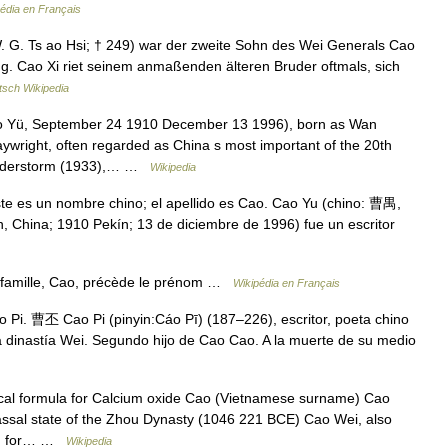
édia en Français
 G. Ts ao Hsi; † 249) war der zweite Sohn des Wei Generals Cao
. Cao Xi riet seinem anmaßenden älteren Bruder oftmals, sich
tsch Wikipedia
Yü, September 24 1910 December 13 1996), born as Wan
right, often regarded as China s most important of the 20th
hunderstorm (1933),… …
Wikipedia
e es un nombre chino; el apellido es Cao. Cao Yu (chino: 曹禺,
in, China; 1910 Pekín; 13 de diciembre de 1996) fue un escritor
 famille, Cao, précède le prénom …
Wikipédia en Français
Pi. 曹丕 Cao Pi (pinyin:Cáo Pī) (187–226), escritor, poeta chino
 dinastía Wei. Segundo hijo de Cao Cao. A la muerte de su medio
cal formula for Calcium oxide Cao (Vietnamese surname) Cao
ssal state of the Zhou Dynasty (1046 221 BCE) Cao Wei, also
ted for… …
Wikipedia