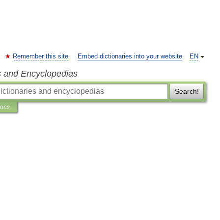
Remember this site
Embed dictionaries into your website
EN
s and Encyclopedias
Search!
ions