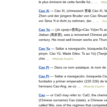
le plus éminent de cette famille fut… …
Wikip
Cao Xi
— Cáo Xī, (chinesisch 曹羲 Cáo Xī, W.
Zhen und der jüngere Bruder von Cao Shuang
vor Sima Yi in Acht zu nehmen, der… …
Deu
Cao Yu
— (zh cpw|c=曹禺|p=Cáo Yǔ|w=Ts ao 
Jiabao (萬家寶), was a renowned Chinese playw
century. His most well known works are T
Cao Yu
— Saltar a navegación, búsqueda Est
pinyin: Cáo Yǔ, Wade Giles: Ts ao Yü) (Tianj
chin …
Wikipedia Español
Cao Pi
— Dans ce nom asiatique, le nom de
Cao Pi
— Saltar a navegación, búsqueda Cao 
fundador y primer emperador (220 226) de la
hermano Cao Ang, se co …
Wikipedia Español
Cao
— or CaO may refer to: CaO, the chemi
(Chinese surname) Cao (state), a Chinese va
called Wei, one of the regimes that compe