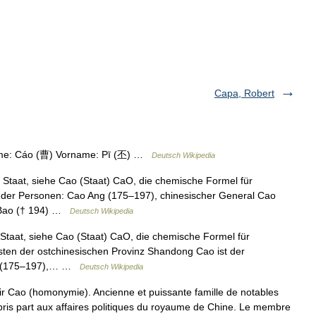
Capa, Robert
e: Cáo (曹) Vorname: Pī (丕) …
Deutsch Wikipedia
 Staat, siehe Cao (Staat) CaO, die chemische Formel für
nder Personen: Cao Ang (175–197), chinesischer General Cao
 Bao († 194) …
Deutsch Wikipedia
Staat, siehe Cao (Staat) CaO, die chemische Formel für
sten der ostchinesischen Provinz Shandong Cao ist der
ng (175–197),… …
Deutsch Wikipedia
r Cao (homonymie). Ancienne et puissante famille de notables
 pris part aux affaires politiques du royaume de Chine. Le membre