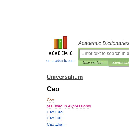
Academic Dictionarie
en-academic.com
Universalium
Interpretat
Universalium
Cao
Cao
(
as
used
in
expressions
)
Cao
Cao
Cao
Dai
Cao
Zhan