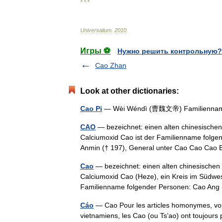
* * *
Universalium
.
2010
.
Игры ⚽
Нужно решить контрольную?
Cao Zhan
Look at other dictionaries:
Cao Pi
— Wèi Wéndì (曹魏文帝) Familiennam
CAO
— bezeichnet: einen alten chinesischen
Calciumoxid Cao ist der Familienname folge
Anmin († 197), General unter Cao Cao Cao
Cao
— bezeichnet: einen alten chinesischen 
Calciumoxid Cao (Heze), ein Kreis im Südwe
Familienname folgender Personen: Cao A
Cáo
— Cao Pour les articles homonymes, voi
vietnamiens, les Cao (ou Ts’ao) ont toujours