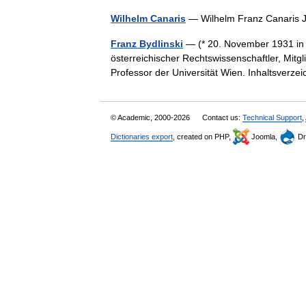
Wilhelm Canaris
— Wilhelm Franz Canaris 
Franz Bydlinski
— (* 20. November 1931 in 
österreichischer Rechtswissenschaftler, Mitg
Professor der Universität Wien. Inhaltsver
© Academic, 2000-2026
Contact us:
Technical Support
,
Dictionaries export
, created on PHP,
Joomla,
Dr