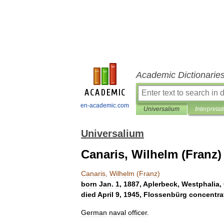
Academic Dictionarie
en-academic.com
Universalium
Interpretat
Universalium
Canaris, Wilhelm (Franz)
Canaris
,
Wilhelm
(
Franz
)
born
Jan
.
1
,
1887
,
Aplerbeck
,
Westphalia
,
died
April
9
,
1945
,
Flossenbürg
concentra
German
naval
officer
.