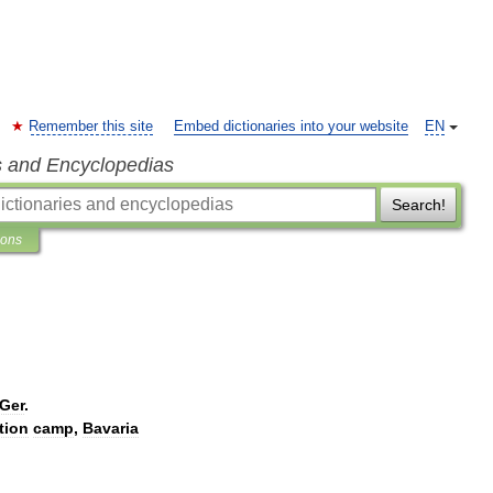
Remember this site
Embed dictionaries into your website
EN
s and Encyclopedias
Search!
ions
Ger
.
tion
camp
,
Bavaria