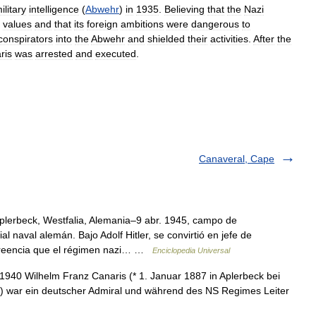
ilitary
intelligence
(
Abwehr
)
in
1935
.
Believing
that
the
Nazi
values
and
that
its
foreign
ambitions
were
dangerous
to
conspirators
into
the
Abwehr
and
shielded
their
activities
.
After
the
ris
was
arrested
and
executed
.
Canaveral, Cape
plerbeck, Westfalia, Alemania–9 abr. 1945, campo de
l naval alemán. Bajo Adolf Hitler, se convirtió en jefe de
a creencia que el régimen nazi… …
Enciclopedia Universal
940 Wilhelm Franz Canaris (* 1. Januar 1887 in Aplerbeck bei
g) war ein deutscher Admiral und während des NS Regimes Leiter