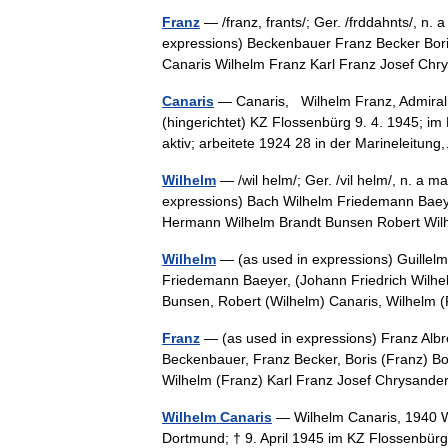
Franz
— /franz, frants/; Ger. /frddahnts/, n.
expressions) Beckenbauer Franz Becker Bor
Canaris Wilhelm Franz Karl Franz Josef Ch
Canaris
— Canaris, Wilhelm Franz, Admiral 
(hingerichtet) KZ Flossenbürg 9. 4. 1945; im
aktiv; arbeitete 1924 28 in der Marineleit
Wilhelm
— /wil helm/; Ger. /vil helm/, n. a m
expressions) Bach Wilhelm Friedemann Baeye
Hermann Wilhelm Brandt Bunsen Robert 
Wilhelm
— (as used in expressions) Guillelm
Friedemann Baeyer, (Johann Friedrich Wilhe
Bunsen, Robert (Wilhelm) Canaris, Wilhel
Franz
— (as used in expressions) Franz Albr
Beckenbauer, Franz Becker, Boris (Franz) B
Wilhelm (Franz) Karl Franz Josef Chrysande
Wilhelm Canaris
— Wilhelm Canaris, 1940 Wi
Dortmund; † 9. April 1945 im KZ Flossenbü