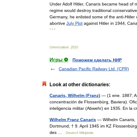
Under
Adolf
Hitler
,
Canaris
became
head
of
m
regime
would
destroy
traditional
conservative
Germany
,
he
enlisted
some
of
the
anti
-
Hitler
abortive
July
Plot
against
Hitler
in
1944
,
Cana
* * *
Universalium
.
2010
.
Игры ⚽
Поможем сделать НИР
Canadian Pacific Railway Ltd. (CPR)
Look at other dictionaries:
Canaris, Wilhelm (Franz)
— (1 ene. 1887, A
concentración de Flossenbürg, Baviera). Oficia
inteligencia militar (Abwehr) en 1935. En l
Wilhelm Franz Canaris
— Wilhelm Canaris, 1
Dortmund; † 9. April 1945 im KZ Flossenbür
des …
Deutsch Wikipedia