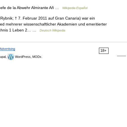
Jefe de la Abwehr Almirante Añ …
Wikipedia Español
Rybnik; † 7. Februar 2011 auf Gran Canaria) war ein
lied mehrerer wissenschaftlicher Akademien und emeritierter
zeichnis 1 Leben 2… …
Deutsch Wikipedia
Advertising
18+
upal,
WordPress, MODx.