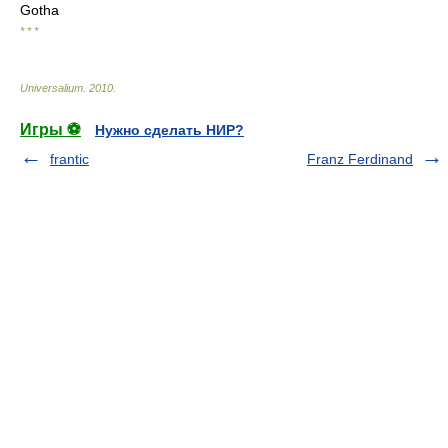
Gotha
* * *
Universalium
.
2010
.
Игры ⚽
Нужно сделать НИР?
frantic
Franz Ferdinand