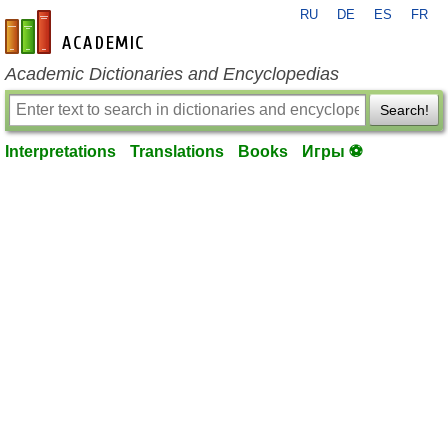
RU
DE
ES
FR
en-academic.com
Academic Dictionaries and Encyclopedias
Search!
Interpretations
Translations
Books
Игры ⚽