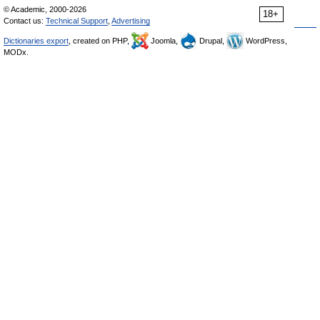
© Academic, 2000-2026
18+
Contact us:
Technical Support
,
Advertising
Dictionaries export
, created on PHP,
Joomla,
Drupal,
WordPress,
MODx.