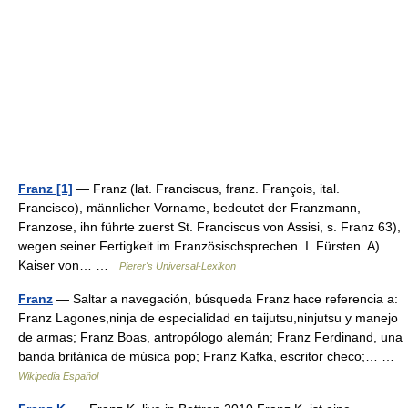
Franz [1]
— Franz (lat. Franciscus, franz. François, ital.
Francisco), männlicher Vorname, bedeutet der Franzmann,
Franzose, ihn führte zuerst St. Franciscus von Assisi, s. Franz 63),
wegen seiner Fertigkeit im Französischsprechen. I. Fürsten. A)
Kaiser von… …
Pierer's Universal-Lexikon
Franz
— Saltar a navegación, búsqueda Franz hace referencia a:
Franz Lagones,ninja de especialidad en taijutsu,ninjutsu y manejo
de armas; Franz Boas, antropólogo alemán; Franz Ferdinand, una
banda británica de música pop; Franz Kafka, escritor checo;… …
Wikipedia Español