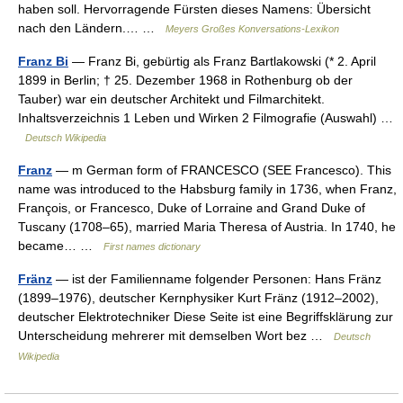
haben soll. Hervorragende Fürsten dieses Namens: Übersicht
nach den Ländern.… …
Meyers Großes Konversations-Lexikon
Franz Bi
— Franz Bi, gebürtig als Franz Bartlakowski (* 2. April
1899 in Berlin; † 25. Dezember 1968 in Rothenburg ob der
Tauber) war ein deutscher Architekt und Filmarchitekt.
Inhaltsverzeichnis 1 Leben und Wirken 2 Filmografie (Auswahl) …
Deutsch Wikipedia
Franz
— m German form of FRANCESCO (SEE Francesco). This
name was introduced to the Habsburg family in 1736, when Franz,
François, or Francesco, Duke of Lorraine and Grand Duke of
Tuscany (1708–65), married Maria Theresa of Austria. In 1740, he
became… …
First names dictionary
Fränz
— ist der Familienname folgender Personen: Hans Fränz
(1899–1976), deutscher Kernphysiker Kurt Fränz (1912–2002),
deutscher Elektrotechniker Diese Seite ist eine Begriffsklärung zur
Unterscheidung mehrerer mit demselben Wort bez …
Deutsch
Wikipedia