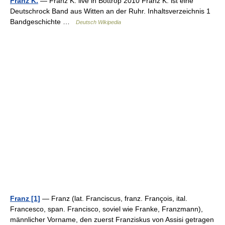
Franz K.
— Franz K. live in Bottrop 2010 Franz K. ist eine
Deutschrock Band aus Witten an der Ruhr. Inhaltsverzeichnis 1
Bandgeschichte …
Deutsch Wikipedia
Franz [1]
— Franz (lat. Franciscus, franz. François, ital.
Francesco, span. Francisco, soviel wie Franke, Franzmann),
männlicher Vorname, den zuerst Franziskus von Assisi getragen