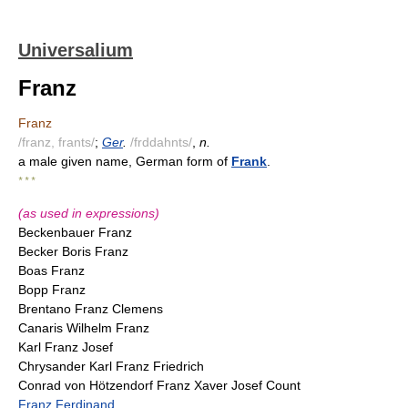
Universalium
Franz
Franz
/franz, frants/
;
Ger
.
/frddahnts/
,
n.
a male given name, German form of
Frank
.
* * *
(as used in expressions)
Beckenbauer Franz
Becker Boris Franz
Boas Franz
Bopp Franz
Brentano Franz Clemens
Canaris Wilhelm Franz
Karl Franz Josef
Chrysander Karl Franz Friedrich
Conrad von Hötzendorf Franz Xaver Josef Count
Franz Ferdinand