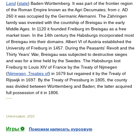
Land
(
state
) Baden-Württemberg. It was part of the frontier region
of the Roman Empire known as the Agri Decumates; from
c.
AD
260 it was occupied by the Germanic Alemanni. The Zähringen
family was invested with the countship of Breisgau in the early
Middle Ages. In 1120 it founded Freiburg im Breisgau as a free
market town. In the 14th century the Habsburgs incorporated most
of Breisgau into their domains. Albert VI of Austria established the
University of Freiburg in 1457. During the Peasants' Revolt and the
Thirty Years' War, Breisgau was subjected to destructive sieges
and was for a time held by the Swedes. The Habsburgs lost
Freiburg to Louis XIV of France by the Treaty of Nijmegen
(
Nijmegen, Treaties of
) in 1679 but regained it by the Treaty of
Rijswijk in 1697. By the Treaty of Pressburg in 1805, the county
was divided between Württemberg and Baden; the latter acquired
full possession of it in 1806.
* * *
Universalium
.
2010
.
Игры ⚽
Поможем написать курсовую