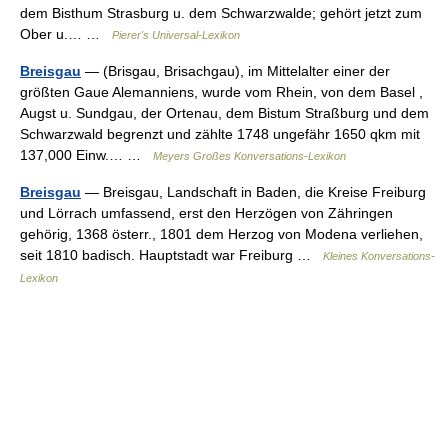
dem Bisthum Strasburg u. dem Schwarzwalde; gehört jetzt zum
Ober u.… …
Pierer's Universal-Lexikon
Breisgau
— (Brisgau, Brisachgau), im Mittelalter einer der
größten Gaue Alemanniens, wurde vom Rhein, von dem Basel ,
Augst u. Sundgau, der Ortenau, dem Bistum Straßburg und dem
Schwarzwald begrenzt und zählte 1748 ungefähr 1650 qkm mit
137,000 Einw.… …
Meyers Großes Konversations-Lexikon
Breisgau
— Breisgau, Landschaft in Baden, die Kreise Freiburg
und Lörrach umfassend, erst den Herzögen von Zähringen
gehörig, 1368 österr., 1801 dem Herzog von Modena verliehen,
seit 1810 badisch. Hauptstadt war Freiburg …
Kleines Konversations-
Lexikon