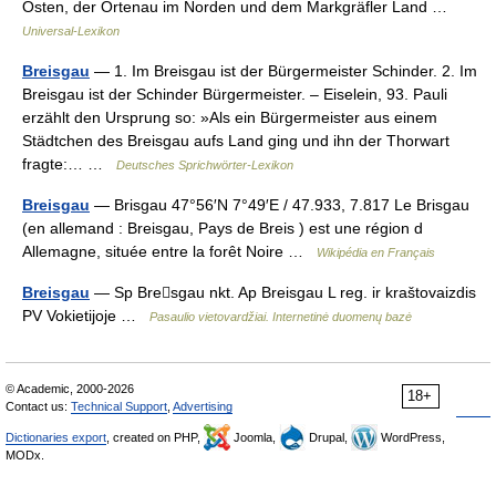
Osten, der Ortenau im Norden und dem Markgräfler Land …
Universal-Lexikon
Breisgau
— 1. Im Breisgau ist der Bürgermeister Schinder. 2. Im
Breisgau ist der Schinder Bürgermeister. – Eiselein, 93. Pauli
erzählt den Ursprung so: »Als ein Bürgermeister aus einem
Städtchen des Breisgau aufs Land ging und ihn der Thorwart
fragte:… …
Deutsches Sprichwörter-Lexikon
Breisgau
— Brisgau 47°56′N 7°49′E / 47.933, 7.817 Le Brisgau
(en allemand : Breisgau, Pays de Breis ) est une région d
Allemagne, située entre la forêt Noire …
Wikipédia en Français
Breisgau
— Sp Bresgau nkt. Ap Breisgau L reg. ir kraštovaizdis
PV Vokietijoje …
Pasaulio vietovardžiai. Internetinė duomenų bazė
© Academic, 2000-2026
18+
Contact us:
Technical Support
,
Advertising
Dictionaries export
, created on PHP,
Joomla,
Drupal,
WordPress,
MODx.