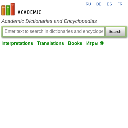
RU
DE
ES
FR
en-academic.com
Academic Dictionaries and Encyclopedias
Search!
Interpretations
Translations
Books
Игры ⚽