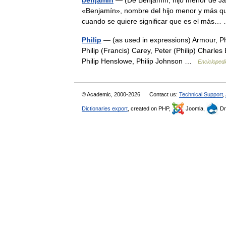
benjamín
— (De Benjamín, hijo menor de Jaco
«Benjamín», nombre del hijo menor y más quer
cuando se quiere significar que es el má
Philip
— (as used in expressions) Armour, Phi
Philip (Francis) Carey, Peter (Philip) Charles
Philip Henslowe, Philip Johnson …
Enciclopedi
© Academic, 2000-2026
Contact us:
Technical Support
,
Dictionaries export
, created on PHP,
Joomla,
Dr