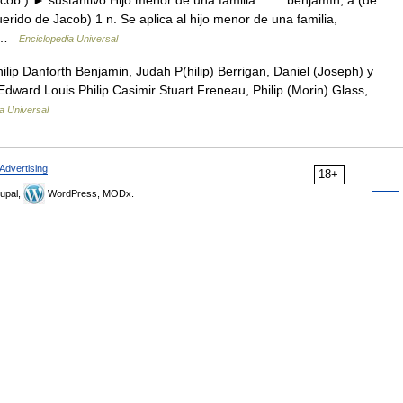
b.) ► sustantivo Hijo menor de una familia. * * * benjamín, a (de
ido de Jacob) 1 n. Se aplica al hijo menor de una familia,
s… …
Enciclopedia Universal
lip Danforth Benjamin, Judah P(hilip) Berrigan, Daniel (Joseph) y
 Edward Louis Philip Casimir Stuart Freneau, Philip (Morin) Glass,
a Universal
Advertising
18+
upal,
WordPress, MODx.