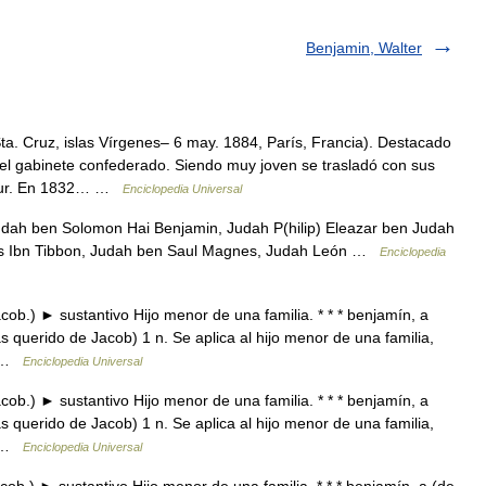
Benjamin, Walter
a. Cruz, islas Vírgenes– 6 may. 1884, París, Francia). Destacado
el gabinete confederado. Siendo muy joven se trasladó con sus
l Sur. En 1832… …
Enciclopedia Universal
Judah ben Solomon Hai Benjamin, Judah P(hilip) Eleazar ben Judah
s Ibn Tibbon, Judah ben Saul Magnes, Judah León …
Enciclopedia
b.) ► sustantivo Hijo menor de una familia. * * * benjamín, a
querido de Jacob) 1 n. Se aplica al hijo menor de una familia,
s… …
Enciclopedia Universal
b.) ► sustantivo Hijo menor de una familia. * * * benjamín, a
querido de Jacob) 1 n. Se aplica al hijo menor de una familia,
s… …
Enciclopedia Universal