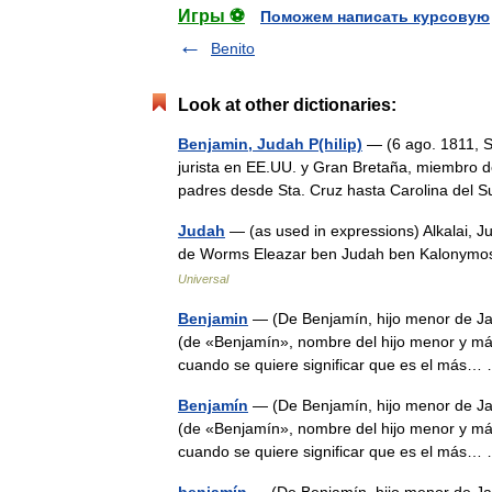
Игры ⚽
Поможем написать курсовую
Benito
Look at other dictionaries:
Benjamin, Judah P(hilip)
— (6 ago. 1811, St
jurista en EE.UU. y Gran Bretaña, miembro d
padres desde Sta. Cruz hasta Carolina de
Judah
— (as used in expressions) Alkalai, 
de Worms Eleazar ben Judah ben Kalonymo
Universal
Benjamin
— (De Benjamín, hijo menor de Jaco
(de «Benjamín», nombre del hijo menor y más 
cuando se quiere significar que es el má
Benjamín
— (De Benjamín, hijo menor de Jaco
(de «Benjamín», nombre del hijo menor y más 
cuando se quiere significar que es el má