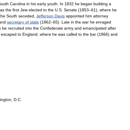
South
Carolina
in
his
early
youth
.
In
1832
he
began
building
a
as
the
first
Jew
elected
to
the
U
.
S
.
Senate
(
1853
–
61
),
where
he
the
South
seceded
,
Jefferson
Davis
appointed
him
attorney
and
secretary
of
state
(
1862
–
65
).
Late
in
the
war
he
enraged
s
be
recruited
into
the
Confederate
army
and
emancipated
after
escaped
to
England
,
where
he
was
called
to
the
bar
(
1866
)
and
ington
,
D
.
C
.