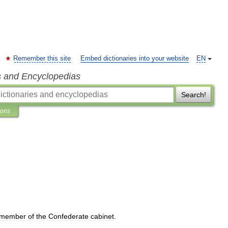
Remember this site
Embed dictionaries into your website
EN
s and Encyclopedias
Search!
ions
member
of
the
Confederate
cabinet
.