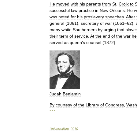
He
moved
with
his
parents
from
St
.
Croix
to
successful
law
practice
in
New
Orleans
.
He
w
was
noted
for
his
proslavery
speeches
.
After
general
(
1861
),
secretary
of
war
(
1861
–
62
),
many
white
Southerners
by
urging
that
slave
their
term
of
service
.
At
the
end
of
the
war
he
served
as
queen
'
s
counsel
(
1872
).
Judah
Benjamin
By
courtesy
of
the
Library
of
Congress
,
Wash
* * *
Universalium
.
2010
.