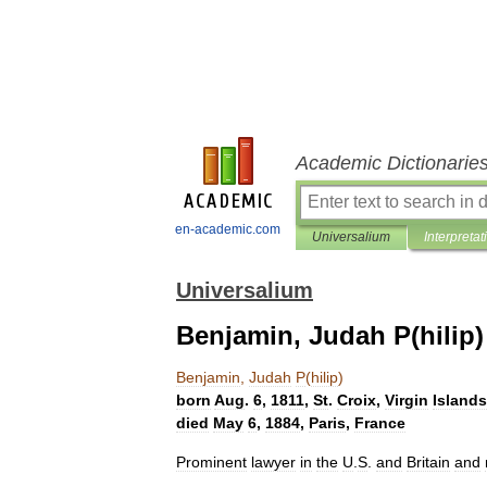
Academic Dictionarie
en-academic.com
Universalium
Interpretat
Universalium
Benjamin, Judah P(hilip)
Benjamin
,
Judah
P
(
hilip
)
born
Aug
.
6
,
1811
,
St
.
Croix
,
Virgin
Islands
died
May
6
,
1884
,
Paris
,
France
Prominent
lawyer
in
the
U
.
S
.
and
Britain
and