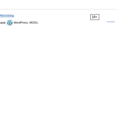
Advertising
18+
upal,
WordPress, MODx.