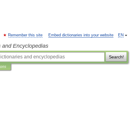
Remember this site
Embed dictionaries into your website
EN
s and Encyclopedias
Search!
ions