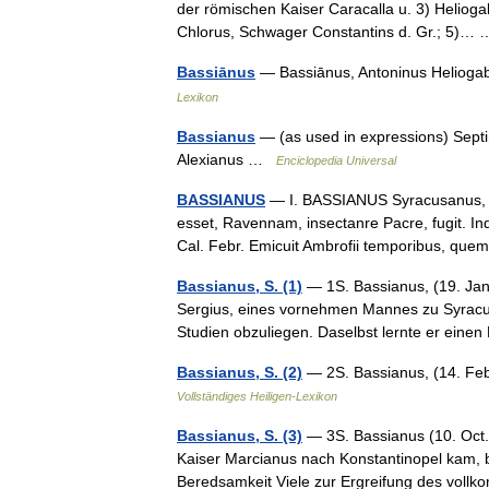
der römischen Kaiser Caracalla u. 3) Helioga
Chlorus, Schwager Constantins d. Gr.; 5)
Bassiānus
— Bassiānus, Antoninus Heliogab
Lexikon
Bassianus
— (as used in expressions) Sept
Alexianus …
Enciclopedia Universal
BASSIANUS
— I. BASSIANUS Syracusanus, R
esset, Ravennam, insectanre Pacre, fugit. In
Cal. Febr. Emicuit Ambrofii temporibus, q
Bassianus, S. (1)
— 1S. Bassianus, (19. Jan.
Sergius, eines vornehmen Mannes zu Syracu
Studien obzuliegen. Daselbst lernte er ein
Bassianus, S. (2)
— 2S. Bassianus, (14. Feb
Vollständiges Heiligen-Lexikon
Bassianus, S. (3)
— 3S. Bassianus (10. Oct.
Kaiser Marcianus nach Konstantinopel kam, 
Beredsamkeit Viele zur Ergreifung des vo