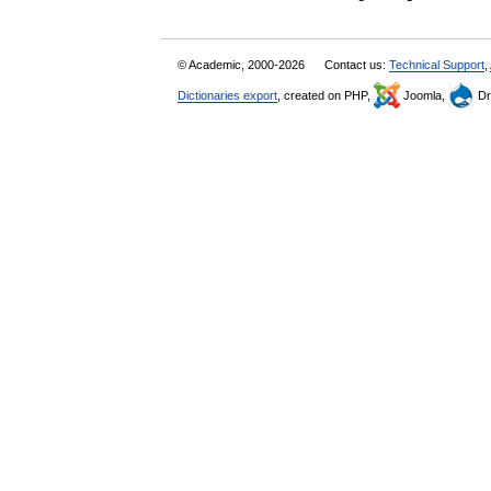
© Academic, 2000-2026
Contact us:
Technical Support
,
Dictionaries export
, created on PHP,
Joomla,
Dr