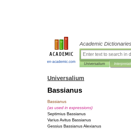
Academic Dictionarie
en-academic.com
Universalium
Interpretat
Universalium
Bassianus
Bassianus
(
as
used
in
expressions
)
Septimius
Bassianus
Varius
Avitus
Bassianus
Gessius
Bassianus
Alexianus