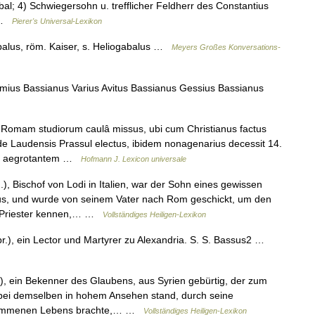
bal; 4) Schwiegersohn u. trefflicher Feldherr des Constantius
… …
Pierer's Universal-Lexikon
alus, röm. Kaiser, s. Heliogabalus …
Meyers Großes Konversations-
imius Bassianus Varius Avitus Bassianus Gessius Bassianus
omam studiorum caulâ missus, ubi cum Christianus factus
de Laudensis Prassul electus, ibidem nonagenarius decessit 14.
uem aegrotantem …
Hofmann J. Lexicon universale
), Bischof von Lodi in Italien, war der Sohn eines gewissen
s, und wurde von seinem Vater nach Rom geschickt, um den
en Priester kennen,… …
Vollständiges Heiligen-Lexikon
r.), ein Lector und Martyrer zu Alexandria. S. S. Bassus2 …
), ein Bekenner des Glaubens, aus Syrien gebürtig, der zum
bei demselben in hohem Ansehen stand, durch seine
llkommenen Lebens brachte,… …
Vollständiges Heiligen-Lexikon