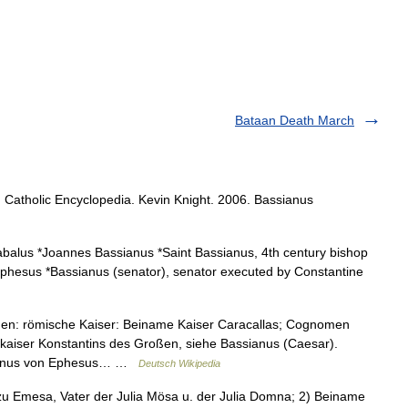
Bataan Death March
Catholic Encyclopedia. Kevin Knight. 2006. Bassianus
abalus *Joannes Bassianus *Saint Bassianus, 4th century bishop
f Ephesus *Bassianus (senator), senator executed by Constantine
en: römische Kaiser: Beiname Kaiser Caracallas; Cognomen
kaiser Konstantins des Großen, siehe Bassianus (Caesar).
ssianus von Ephesus… …
Deutsch Wikipedia
u Emesa, Vater der Julia Mösa u. der Julia Domna; 2) Beiname