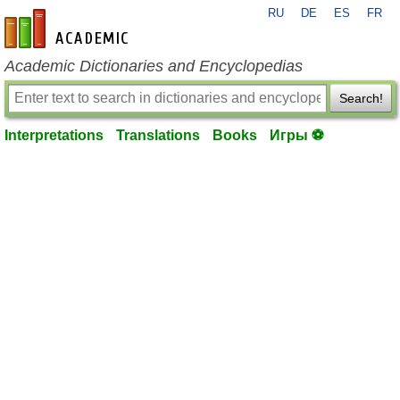
RU
DE
ES
FR
en-academic.com
Academic Dictionaries and Encyclopedias
Search!
Interpretations
Translations
Books
Игры ⚽