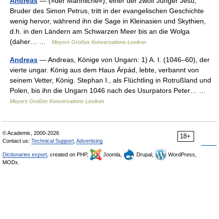
Andrēas
— (»der Männliche«), einer der zwölf Jünger Jesu,
Bruder des Simon Petrus, tritt in der evangelischen Geschichte
wenig hervor, während ihn die Sage in Kleinasien und Skythien,
d.h. in den Ländern am Schwarzen Meer bis an die Wolga
(daher… …
Meyers Großes Konversations-Lexikon
Andreas
— Andreas, Könige von Ungarn: 1) A. I. (1046–60), der
vierte ungar. König aus dem Haus Ärpád, lebte, verbannt von
seinem Vetter, König. Stephan I., als Flüchtling in Rotrußland und
Polen, bis ihn die Ungarn 1046 nach des Usurpators Peter… …
Meyers Großes Konversations-Lexikon
© Academic, 2000-2026
18+
Contact us:
Technical Support
,
Advertising
Dictionaries export
, created on PHP,
Joomla,
Drupal,
WordPress,
MODx.