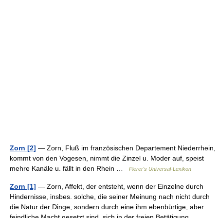
Zorn [2]
— Zorn, Fluß im französischen Departement Niederrhein,
kommt von den Vogesen, nimmt die Zinzel u. Moder auf, speist
mehre Kanäle u. fällt in den Rhein …
Pierer's Universal-Lexikon
Zorn [1]
— Zorn, Affekt, der entsteht, wenn der Einzelne durch
Hindernisse, insbes. solche, die seiner Meinung nach nicht durch
die Natur der Dinge, sondern durch eine ihm ebenbürtige, aber
feindliche Macht gesetzt sind, sich in der freien Betätigung… …