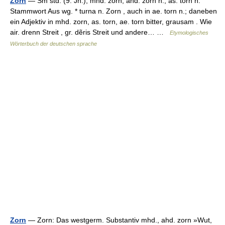
Zorn
— Sm std. (9. Jh.), mhd. zorn, ahd. zorn n., as. torn n.
Stammwort Aus wg. * turna n. Zorn , auch in ae. torn n.; daneben
ein Adjektiv in mhd. zorn, as. torn, ae. torn bitter, grausam . Wie
air. drenn Streit , gr. dẽris Streit und andere… …
Etymologisches
Wörterbuch der deutschen sprache
Zorn
— Zorn: Das westgerm. Substantiv mhd., ahd. zorn »Wut,