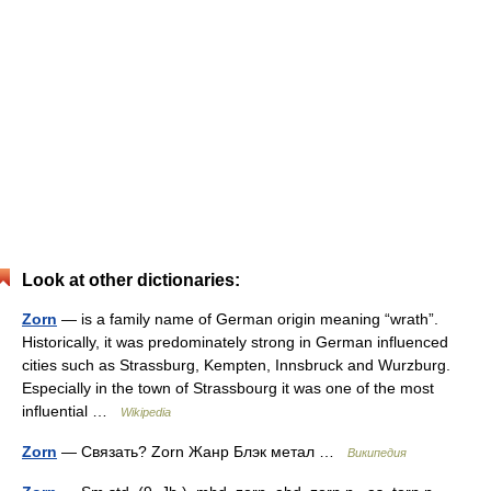
Look at other dictionaries:
Zorn
— is a family name of German origin meaning “wrath”.
Historically, it was predominately strong in German influenced
cities such as Strassburg, Kempten, Innsbruck and Wurzburg.
Especially in the town of Strassbourg it was one of the most
influential …
Wikipedia
Zorn
— Связать? Zorn Жанр Блэк метал …
Википедия