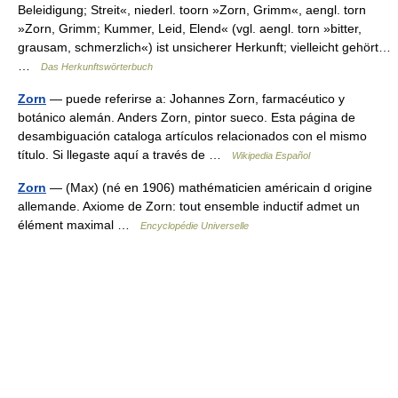
Beleidigung; Streit«, niederl. toorn »Zorn, Grimm«, aengl. torn
»Zorn, Grimm; Kummer, Leid, Elend« (vgl. aengl. torn »bitter,
grausam, schmerzlich«) ist unsicherer Herkunft; vielleicht gehört…
…
Das Herkunftswörterbuch
Zorn
— puede referirse a: Johannes Zorn, farmacéutico y
botánico alemán. Anders Zorn, pintor sueco. Esta página de
desambiguación cataloga artículos relacionados con el mismo
título. Si llegaste aquí a través de …
Wikipedia Español
Zorn
— (Max) (né en 1906) mathématicien américain d origine
allemande. Axiome de Zorn: tout ensemble inductif admet un
élément maximal …
Encyclopédie Universelle