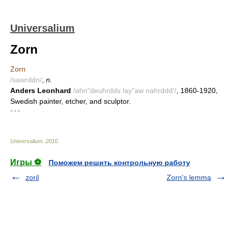
Universalium
Zorn
Zorn
/sawrddn/
,
n.
Anders Leonhard
/ahn"deuhrdds lay"aw nahrddd'/
, 1860-1920,
Swedish painter, etcher, and sculptor.
* * *
Universalium
.
2010
.
Игры ⚽
Поможем решить контрольную работу
zoril
Zorn's lemma