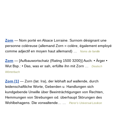
Zorn
— Nom porté en Alsace Lorraine. Surnom désignant une
personne coléreuse (allemand Zorn = colère, également employé
comme adjectif en moyen haut allemand) …
Noms de famille
Zorn
— [Aufbauwortschatz (Rating 1500 3200)] Auch: • Ärger •
Wut Bsp.: • Das, was er sah, erfüllte ihn mit Zorn …
Deutsch
Wörterbuch
Zorn [1]
— Zorn (lat. Ira), der lebhaft auf wallende, durch
leidenschaftliche Worte, Geberden u. Handlungen sich
kundgebende Unwille über Beeinträchtigungen von Rechten,
Hemmungen von Strebungen od. überhaupt Störungen des
Wohlbehagens. Die vorwaltende… …
Pierer's Universal-Lexikon