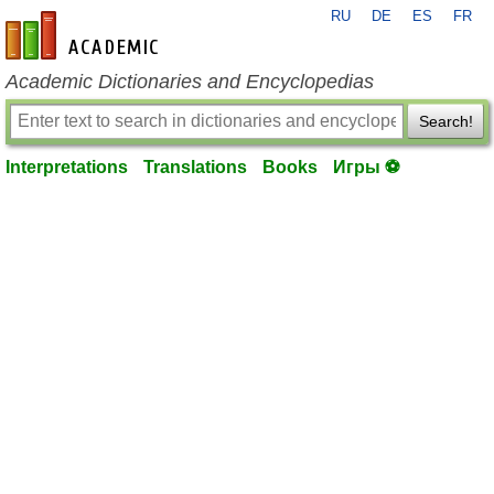
RU
DE
ES
FR
en-academic.com
Academic Dictionaries and Encyclopedias
Search!
Interpretations
Translations
Books
Игры ⚽