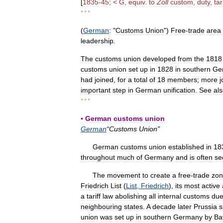
[
1835
-
45
; <
G
,
equiv
.
to
Zoll
custom
,
duty
,
tar
* * *
(
German
:
"
Customs
Union
")
Free
-
trade
area
leadership
.
The
customs
union
developed
from
the
1818
customs
union
set
up
in
1828
in
southern
Ge
had
joined
,
for
a
total
of
18
members
;
more
j
important
step
in
German
unification
.
See
al
* * *
▪
German
customs
union
German
“
Customs
Union
”
German
customs
union
established
in
18
throughout
much
of
Germany
and
is
often
se
The
movement
to
create
a
free
-
trade
zo
Friedrich
List
(
List
,
Friedrich
),
its
most
active
a
tariff
law
abolishing
all
internal
customs
du
neighbouring
states
.
A
decade
later
Prussia
s
union
was
set
up
in
southern
Germany
by
Ba