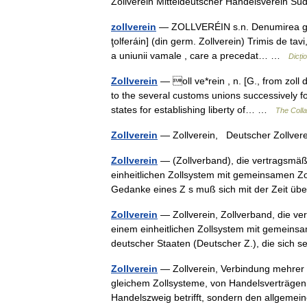
Zollverein Mitteldeutscher Handelsverein
zollverein
— ZOLLVERÉIN s.n. Denumirea germa
ţolferáin] (din germ. Zollverein) Trimis de
a uniunii vamale , care a precedat… …
Dicți
Zollverein
— oll ve*rein , n. [G., from zoll d
to the several customs unions successively 
states for establishing liberty of… …
The Colla
Zollverein
— Zollverein, Deutscher Zollve
Zollverein
— (Zollverband), die vertragsmäß
einheitlichen Zollsystem mit gemeinsamen Zol
Gedanke eines Z s muß sich mit der Zeit üb
Zollverein
— Zollverein, Zollverband, die ve
einem einheitlichen Zollsystem mit gemeinsam
deutscher Staaten (Deutscher Z.), die sich 
Zollverein
— Zollverein, Verbindung mehrer 
gleichem Zollsysteme, von Handelsverträgen 
Handelszweig betrifft, sondern den allgem