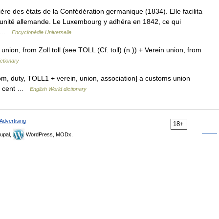
re des états de la Confédération germanique (1834). Elle facilita
unité allemande. Le Luxembourg y adhéra en 1842, ce qui
ie …
Encyclopédie Universelle
nion, from Zoll toll (see TOLL (Cf. toll) (n.)) + Verein union, from
ctionary
custom, duty, TOLL1 + verein, union, association] a customs union
th cent …
English World dictionary
Advertising
18+
upal,
WordPress, MODx.