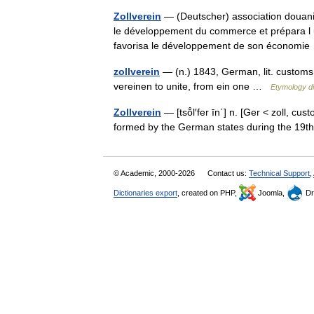
Zollverein
— (Deutscher) association douaniè
le développement du commerce et prépara l 
favorisa le développement de son économ
zollverein
— (n.) 1843, German, lit. customs u
vereinen to unite, from ein one …
Etymology di
Zollverein
— [tsō̂l′fer īn΄] n. [Ger < zoll, 
formed by the German states during the 19
© Academic, 2000-2026
Contact us:
Technical Support
,
Dictionaries export
, created on PHP,
Joomla,
Dr