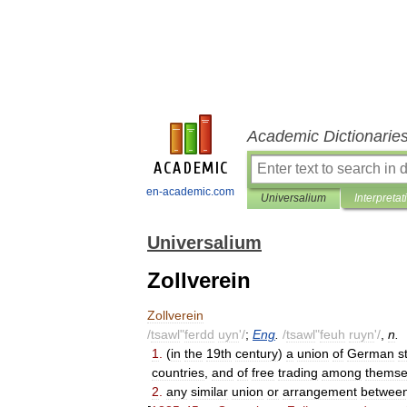
Academic Dictionarie
en-academic.com
Universalium
Interpretat
Universalium
Zollverein
Zollverein
/
tsawl
"
ferdd
uyn
'/
;
Eng
.
/
tsawl
"
feuh
ruyn
'/
,
n
.
1
.
(
in
the
19th
century
)
a
union
of
German
s
countries
,
and
of
free
trading
among
themse
2
.
any
similar
union
or
arrangement
betwee