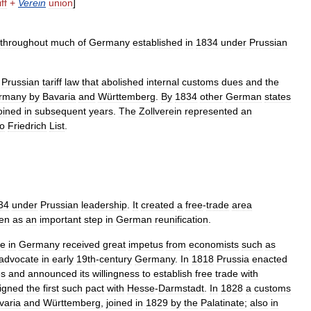
iff
+
Verein
union
]
throughout
much
of
Germany
established
in
1834
under
Prussian
Prussian
tariff
law
that
abolished
internal
customs
dues
and
the
rmany
by
Bavaria
and
Württemberg
.
By
1834
other
German
states
oined
in
subsequent
years
.
The
Zollverein
represented
an
so
Friedrich
List
.
34
under
Prussian
leadership
.
It
created
a
free
-
trade
area
en
as
an
important
step
in
German
reunification
.
ne
in
Germany
received
great
impetus
from
economists
such
as
advocate
in
early
19th
-
century
Germany
.
In
1818
Prussia
enacted
es
and
announced
its
willingness
to
establish
free
trade
with
igned
the
first
such
pact
with
Hesse
-
Darmstadt
.
In
1828
a
customs
varia
and
Württemberg
,
joined
in
1829
by
the
Palatinate
;
also
in