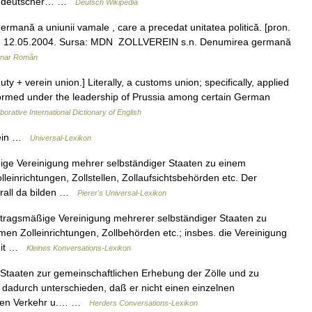
 Süddeutscher… …
Deutsch Wikipedia
nă a uniunii vamale , care a precedat unitatea politică. [pron.
 tavi, 12.05.2004. Sursa: MDN ZOLLVEREIN s.n. Denumirea germană
onar Român
uty + verein union.] Literally, a customs union; specifically, applied
formed under the leadership of Prussia among certain German
borative International Dictionary of English
rein …
Universal-Lexikon
ige Vereinigung mehrer selbständiger Staaten zu einem
leinrichtungen, Zollstellen, Zollaufsichtsbehörden etc. Der
erall da bilden …
Pierer's Universal-Lexikon
rtragsmäßige Vereinigung mehrerer selbständiger Staaten zu
en Zolleinrichtungen, Zollbehörden etc.; insbes. die Vereinigung
seit …
Kleines Konversations-Lexikon
Staaten zur gemeinschaftlichen Erhebung der Zölle und zu
dadurch unterschieden, daß er nicht einen einzelnen
einen Verkehr u.… …
Herders Conversations-Lexikon