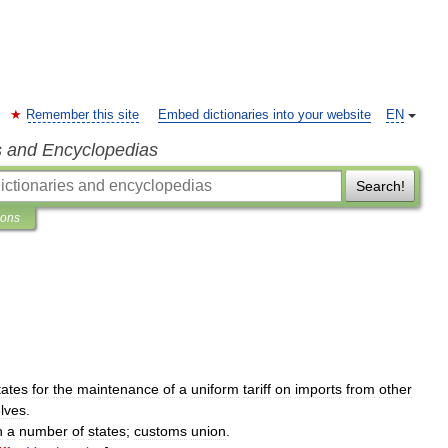
Remember this site
Embed dictionaries into your website
EN
s and Encyclopedias
Search!
ions
tates
for
the
maintenance
of
a
uniform
tariff
on
imports
from
other
lves
.
n
a
number
of
states
;
customs
union
.