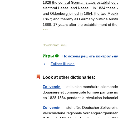
1828
the
central
German
states
established
electoral
Hesse
,
and
Nassau
.
In
1834
these
and
Oldenburg
joined
in
1854
;
the
two
Meckl
1867
;
and
thereby
all
Germany
outside
Austr
1888
,
17
years
after
the
establishment
of
the
* * *
Universalium
.
2010
.
Игры ⚽
Поможем решить контрольну
Zollner illusion
Look at other dictionaries:
Zollverein
— et l union monétaire allemande.
douanière et commerciale formée par une maj
en 1828 1834 pendant la révolution indust
Zollverein
— steht für: Deutscher Zollverei
Verschiedene regionale Vorgängerorganisati