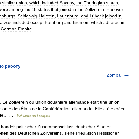
a
similar
union
,
which
included
Saxony
,
the
Thuringian
states
,
were
among
the
18
states
that
joined
in
the
Zollverein
.
Hanover
enburgs
,
Schleswig
-
Holstein
,
Lauenburg
,
and
Lübeck
joined
in
ia
was
included
except
Hamburg
and
Bremen
,
which
adhered
in
German
Empire
.
ю работу
Zomba
 Le Zollverein ou union douanière allemande était une union
orité des États de la Confédération allemande. Elle a été créée
rielle… …
Wikipédia en Français
n, handelspolitischer Zusammenschluss deutscher Staaten
onen des Deutschen Zollvereins, siehe Preußisch Hessischer