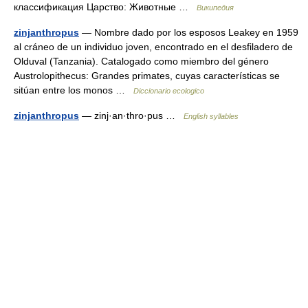
классификация Царство: Животные …
Википедия
zinjanthropus
— Nombre dado por los esposos Leakey en 1959
al cráneo de un individuo joven, encontrado en el desfiladero de
Olduval (Tanzania). Catalogado como miembro del género
Austrolopithecus: Grandes primates, cuyas características se
sitúan entre los monos …
Diccionario ecologico
zinjanthropus
— zinj·an·thro·pus …
English syllables