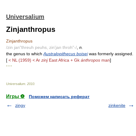
Universalium
Zinjanthropus
Zinjanthropus
/zin jan"threuh peuhs, zin'jan throh"-/
,
n.
the genus to which
Australopithecus boisei
was formerly assigned.
[
< NL (1959) < Ar
zinj
East Africa + Gk
ánthropos
man
]
* * *
Universalium
.
2010
.
Игры ⚽
Поможем написать реферат
zingy
zinkenite