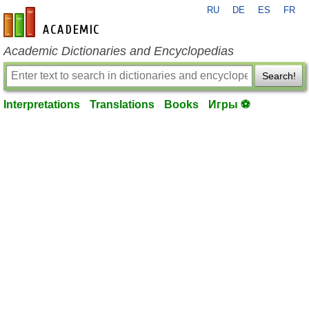
RU
DE
ES
FR
en-academic.com
Academic Dictionaries and Encyclopedias
Search!
Interpretations
Translations
Books
Игры ⚽