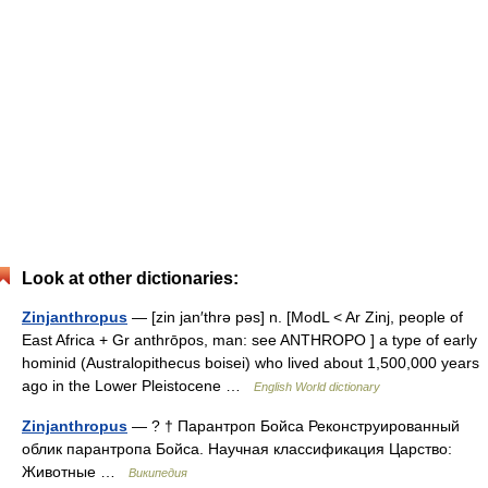
Look at other dictionaries:
Zinjanthropus
— [zin jan′thrə pəs] n. [ModL < Ar Zinj, people of
East Africa + Gr anthrōpos, man: see ANTHROPO ] a type of early
hominid (Australopithecus boisei) who lived about 1,500,000 years
ago in the Lower Pleistocene …
English World dictionary
Zinjanthropus
— ? † Парантроп Бойса Реконструированный
облик парантропа Бойса. Научная классификация Царство:
Животные …
Википедия