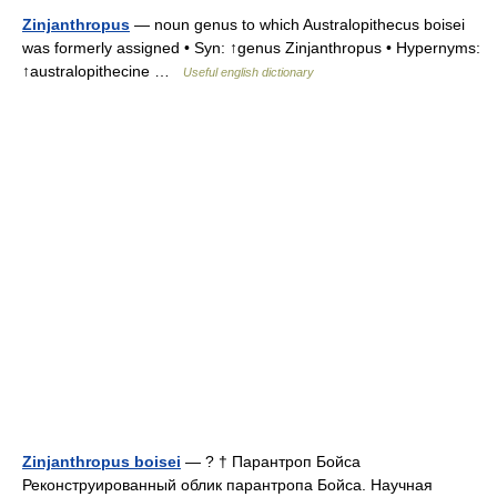
Zinjanthropus
— noun genus to which Australopithecus boisei
was formerly assigned • Syn: ↑genus Zinjanthropus • Hypernyms:
↑australopithecine …
Useful english dictionary
Zinjanthropus boisei
— ? † Парантроп Бойса
Реконструированный облик парантропа Бойса. Научная