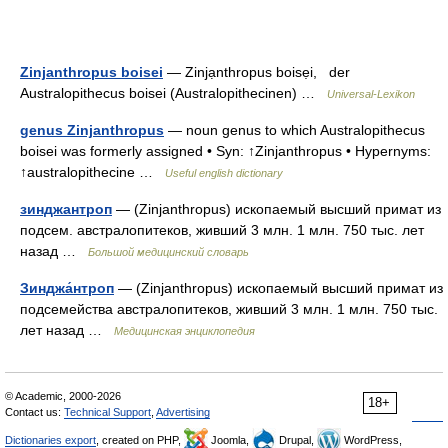
Zinjanthropus boisei
— Zinjạnthropus boisẹi, der
Australopithecus boisei (Australopithecinen) …
Universal-Lexikon
genus Zinjanthropus
— noun genus to which Australopithecus
boisei was formerly assigned • Syn: ↑Zinjanthropus • Hypernyms:
↑australopithecine …
Useful english dictionary
зинджантроп
— (Zinjanthropus) ископаемый высший примат из
подсем. австралопитеков, живший 3 млн. 1 млн. 750 тыс. лет
назад …
Большой медицинский словарь
Зинджа́нтроп
— (Zinjanthropus) ископаемый высший примат из
подсемейства австралопитеков, живший 3 млн. 1 млн. 750 тыс.
лет назад …
Медицинская энциклопедия
© Academic, 2000-2026
18+
Contact us:
Technical Support
,
Advertising
Dictionaries export
, created on PHP,
Joomla,
Drupal,
WordPress,