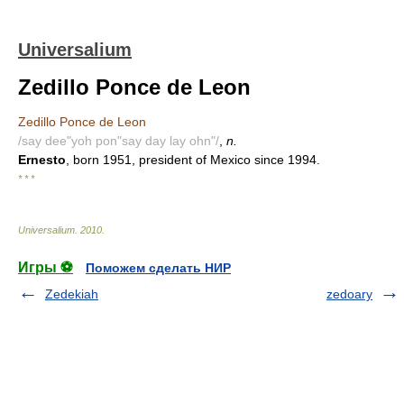
Universalium
Zedillo Ponce de Leon
Zedillo Ponce de Leon
/say dee"yoh pon"say day lay ohn"/
,
n.
Ernesto
, born 1951, president of Mexico since 1994.
* * *
Universalium
.
2010
.
Игры ⚽
Поможем сделать НИР
Zedekiah
zedoary