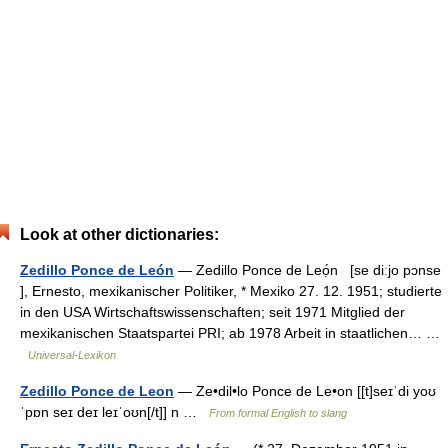
Look at other dictionaries:
Zedillo Ponce de León
— Zedillo Ponce de Leọ́n [se diːjo pɔnse
], Ernesto, mexikanischer Politiker, * Mexiko 27. 12. 1951; studierte
in den USA Wirtschaftswissenschaften; seit 1971 Mitglied der
mexikanischen Staatspartei PRI; ab 1978 Arbeit in staatlichen… …
Universal-Lexikon
Zedillo Ponce de Leon
— Ze•dil•lo Ponce de Le•on [[t]seɪˈdi yoʊ
ˈpɒn seɪ deɪ leɪˈoʊn[/t]] n …
From formal English to slang