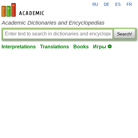
RU
DE
ES
FR
en-academic.com
Academic Dictionaries and Encyclopedias
Search!
Interpretations
Translations
Books
Игры ⚽