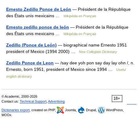
Ernesto Zedillo Ponce de León
— Président de la République
des États unis mexicains …
Wikipédia en Français
Ernesto zedillo ponce de león
— Président de la République
des États unis mexicains …
Wikipédia en Français
Zedillo (Ponce de León)
— biographical name Ernesto 1951
president of Mexico (1994 2000) …
New Collegiate Dictionary
Zedillo Ponce de Leon
— /say dee yoh pon say day lay ohn /, n.
Ernesto, born 1951, president of Mexico since 1994 …
Useful
english dictionary
© Academic, 2000-2026
18+
Contact us:
Technical Support
,
Advertising
Dictionaries export
, created on PHP,
Joomla,
Drupal,
WordPress,
MODx.