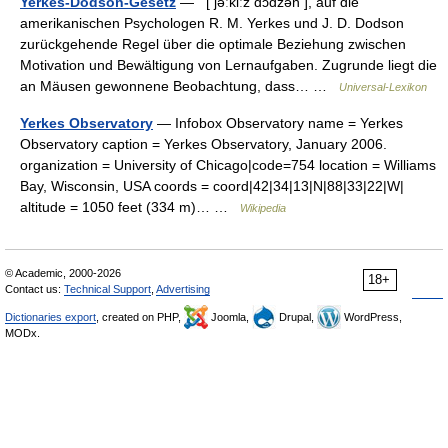
Yerkes-Dodson-Gesetz
— [ jəːkiːz dɔdzən ], auf die
amerikanischen Psychologen R. M. Yerkes und J. D. Dodson
zurückgehende Regel über die optimale Beziehung zwischen
Motivation und Bewältigung von Lernaufgaben. Zugrunde liegt die
an Mäusen gewonnene Beobachtung, dass… …
Universal-Lexikon
Yerkes Observatory
— Infobox Observatory name = Yerkes
Observatory caption = Yerkes Observatory, January 2006.
organization = University of Chicago|code=754 location = Williams
Bay, Wisconsin, USA coords = coord|42|34|13|N|88|33|22|W|
altitude = 1050 feet (334 m)… …
Wikipedia
© Academic, 2000-2026
18+
Contact us:
Technical Support
,
Advertising
Dictionaries export
, created on PHP,
Joomla,
Drupal,
WordPress,
MODx.