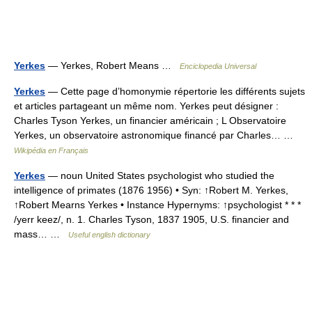
Yerkes
— Yerkes, Robert Means …
Enciclopedia Universal
Yerkes
— Cette page d’homonymie répertorie les différents sujets
et articles partageant un même nom. Yerkes peut désigner :
Charles Tyson Yerkes, un financier américain ; L Observatoire
Yerkes, un observatoire astronomique financé par Charles… …
Wikipédia en Français
Yerkes
— noun United States psychologist who studied the
intelligence of primates (1876 1956) • Syn: ↑Robert M. Yerkes,
↑Robert Mearns Yerkes • Instance Hypernyms: ↑psychologist * * *
/yerr keez/, n. 1. Charles Tyson, 1837 1905, U.S. financier and
mass… …
Useful english dictionary