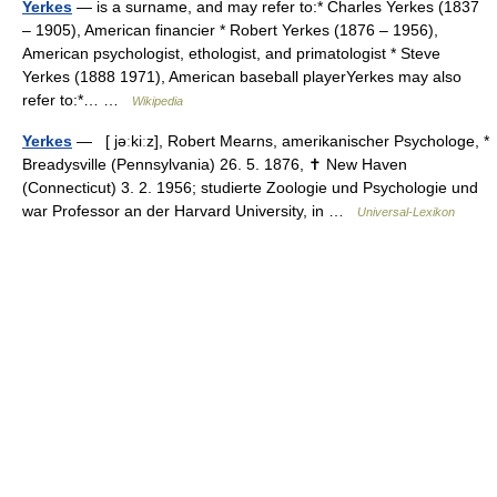
Yerkes
— is a surname, and may refer to:* Charles Yerkes (1837
– 1905), American financier * Robert Yerkes (1876 – 1956),
American psychologist, ethologist, and primatologist * Steve
Yerkes (1888 1971), American baseball playerYerkes may also
refer to:*… …
Wikipedia
Yerkes
— [ jəːkiːz], Robert Mearns, amerikanischer Psychologe, *
Breadysville (Pennsylvania) 26. 5. 1876, ✝ New Haven
(Connecticut) 3. 2. 1956; studierte Zoologie und Psychologie und
war Professor an der Harvard University, in …
Universal-Lexikon