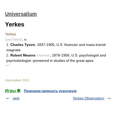
Universalium
Yerkes
Yerkes
/yerr"keez/
,
n.
1.
Charles Tyson
, 1837-1905, U.S. financier and mass-transit
magnate.
2.
Robert Mearns
/merrnz/
, 1876-1956, U.S. psychologist and
psychobiologist: pioneered in studies of the great apes.
* * *
Universalium
.
2010
.
Игры ⚽
Поможем написать курсовую
yerk
Yerkes Observatory