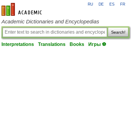
RU
DE
ES
FR
en-academic.com
Academic Dictionaries and Encyclopedias
Search!
Interpretations
Translations
Books
Игры ⚽