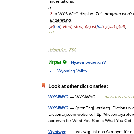
indentations
.
n
.
2
.
a
WYSIWYG
display:
This
program
won
'
t
underlining
.
[
w
(
hat
)
y
(
ou
)
s
(
ee
)
i
(
s
)
w
(
hat
)
y
(
ou
)
g
(
et
)
]
* * *
Universalium
.
2010
.
Игры ⚽
Нужен реферат?
Wyoming Valley
Look at other dictionaries:
WYSIWYG
— WYSIWYG …
Deutsch Wörterbuc
WYSIWYG
— (pronEng|ˈwɪziwɪg [Dictionary.
Dictionary.com website: http://dictionary.ref
acronym for What You See Is What You Ge
Wysiwyg
— [ˈwɪziwɪg] ist das Akronym für d