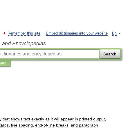
Remember this site
Embed dictionaries into your website
EN
s and Encyclopedias
Search!
ions
y
that
shows
text
exactly
as
it
will
appear
in
printed
output
,
talics
,
line
spacing
,
end
-
of
-
line
breaks
,
and
paragraph