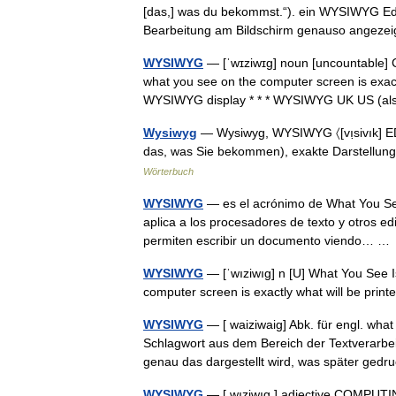
[das,] was du bekommst.“). ein WYSIWYG E
Bearbeitung am Bildschirm genauso angeze
WYSIWYG
— [ˈwɪziwɪg] noun [uncountable
what you see on the computer screen is exactly
WYSIWYG display * * * WYSIWYG UK US (
Wysiwyg
— Wysiwyg, WYSIWYG 〈[vı̣sivık] EDV
das, was Sie bekommen), exakte Darstellun
Wörterbuch
WYSIWYG
— es el acrónimo de What You See 
aplica a los procesadores de texto y otros e
permiten escribir un documento viendo… 
WYSIWYG
— [ˈwıziwıg] n [U] What You See 
computer screen is exactly what will be pri
WYSIWYG
— [ waiziwaig] Abk. für engl. wh
Schlagwort aus dem Bereich der Textverarbe
genau das dargestellt wird, was später ge
WYSIWYG
— [ wıziwıg ] adjective COMPUTIN