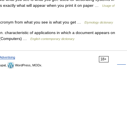
s exactly what will appear when you print it on paper …
Usage of
cronym from what you see is what you get …
Etymology dictionary
n. characteristic of applications in which a document appears on
ted (Computers) …
English contemporary dictionary
Advertising
18+
upal,
WordPress, MODx.