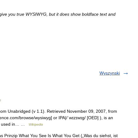
give
you
true
WYSIWYG
,
but
it
does
show
boldface
text
and
Wyszynski
h
com Unabridged (v 1.1). Retrieved November 09, 2007, from
erence.com/browse/wysiwyg] or IPA|/ˈwɪzɪwɪg/ [OED] ), is an
t , used in… …
Wikipedia
as Prinzip What You See Is What You Get („Was du siehst, ist