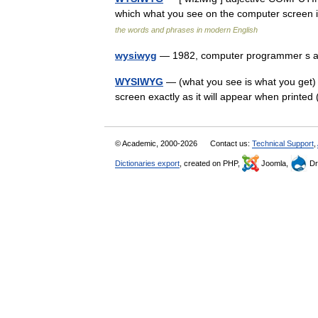
which what you see on the computer screen i
the words and phrases in modern English
wysiwyg
— 1982, computer programmer s a
WYSIWYG
— (what you see is what you get) 
screen exactly as it will appear when prin
© Academic, 2000-2026
Contact us:
Technical Support
,
Dictionaries export
, created on PHP,
Joomla,
Dr