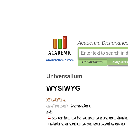
Academic Dictionarie
en-academic.com
Universalium
Interpretat
Universalium
WYSIWYG
WYSIWYG
/
wiz
"
ee
wig
'/
,
Computers
.
adj
.
1
.
of
,
pertaining
to
,
or
noting
a
screen
displa
including
underlining
,
various
typefaces
,
as
i