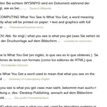
ditor Bei echtem WYSIWYG wird ein Dokument während der
igt, wie es bei… …
Deutsch Wikipedia
] COMPUTING What You See Is What You Get; a word meaning
 what will be printed on paper: • text and graphics with full
also …
Financial and business terms
; Abk. für engl.〉 what you see is what you get (was Sie sehen ist
g der Druckvorlage auf dem Bildschirm …
Lexikalische Deutsches
Is What You Get (en inglés, lo que ves es lo que obtienes ). Se
ditores de texto con formato (como los editores de HTML) que
…
Enciclopedia Universal
Is What You Get a word used to mean that what you see on the
nted …
Dictionary of contemporary English
at you see is what you get »was man sieht, bekommt man auch«>
itung u. des ↑Desktop Publishing, wonach auf dem Bildschirm
druckt… …
Das große Fremdwörterbuch
G what you see is what you get: used for describing systems in