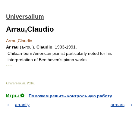
Universalium
Arrau,Claudio
Arrau,Claudio
Ar·rau
(ä-rouʹ),
Claudio.
1903-1991.
Chilean-born American pianist particularly noted for his
interpretation of Beethoven's piano works.
* * *
Universalium
.
2010
.
Игры ⚽
Поможем решить контрольную работу
arrantly
arrears