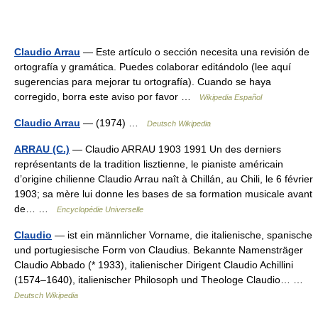
Claudio Arrau
— Este artículo o sección necesita una revisión de
ortografía y gramática. Puedes colaborar editándolo (lee aquí
sugerencias para mejorar tu ortografía). Cuando se haya
corregido, borra este aviso por favor …
Wikipedia Español
Claudio Arrau
— (1974) …
Deutsch Wikipedia
ARRAU (C.)
— Claudio ARRAU 1903 1991 Un des derniers
représentants de la tradition lisztienne, le pianiste américain
d’origine chilienne Claudio Arrau naît à Chillán, au Chili, le 6 février
1903; sa mère lui donne les bases de sa formation musicale avant
de… …
Encyclopédie Universelle
Claudio
— ist ein männlicher Vorname, die italienische, spanische
und portugiesische Form von Claudius. Bekannte Namensträger
Claudio Abbado (* 1933), italienischer Dirigent Claudio Achillini
(1574–1640), italienischer Philosoph und Theologe Claudio… …
Deutsch Wikipedia