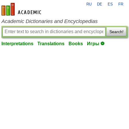
RU
DE
ES
FR
en-academic.com
Academic Dictionaries and Encyclopedias
Search!
Interpretations
Translations
Books
Игры ⚽