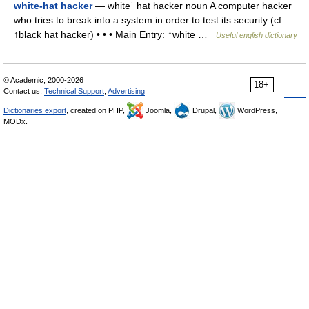
white-hat hacker
— whiteˈ hat hacker noun A computer hacker
who tries to break into a system in order to test its security (cf
↑black hat hacker) • • • Main Entry: ↑white …
Useful english dictionary
© Academic, 2000-2026
18+
Contact us:
Technical Support
,
Advertising
Dictionaries export
, created on PHP,
Joomla,
Drupal,
WordPress,
MODx.