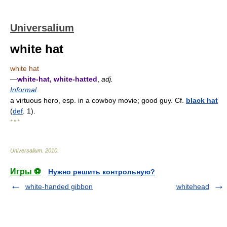
Universalium
white hat
white hat
—
white-hat, white-hatted
,
adj.
Informal
.
a virtuous hero, esp. in a cowboy movie; good guy. Cf.
black hat
(
def
. 1).
* * *
Universalium
.
2010
.
Игры ⚽
Нужно решить контрольную?
white-handed gibbon
whitehead