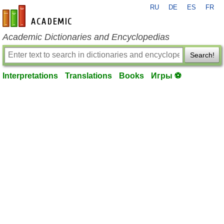
RU
DE
ES
FR
en-academic.com
Academic Dictionaries and Encyclopedias
Search!
Interpretations
Translations
Books
Игры ⚽