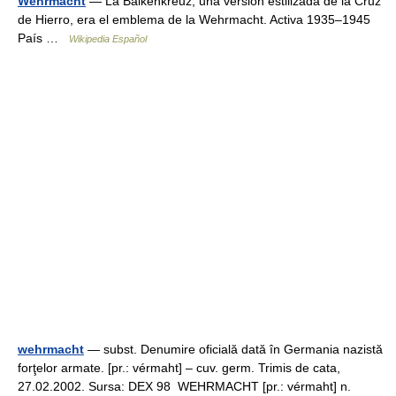
Wehrmacht
— La Balkenkreuz, una versión estilizada de la Cruz
de Hierro, era el emblema de la Wehrmacht. Activa 1935–1945
País …
Wikipedia Español
wehrmacht
— subst. Denumire oficială dată în Germania nazistă
forţelor armate. [pr.: vérmaht] – cuv. germ. Trimis de cata,
27.02.2002. Sursa: DEX 98 WEHRMACHT [pr.: vérmaht] n.