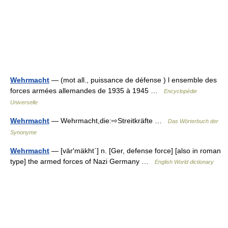
Wehrmacht
— (mot all., puissance de défense ) l ensemble des
forces armées allemandes de 1935 à 1945 …
Encyclopédie
Universelle
Wehrmacht
— Wehrmacht,die:⇨Streitkräfte …
Das Wörterbuch der
Synonyme
Wehrmacht
— [vār′mäkht΄] n. [Ger, defense force] [also in roman
type] the armed forces of Nazi Germany …
English World dictionary