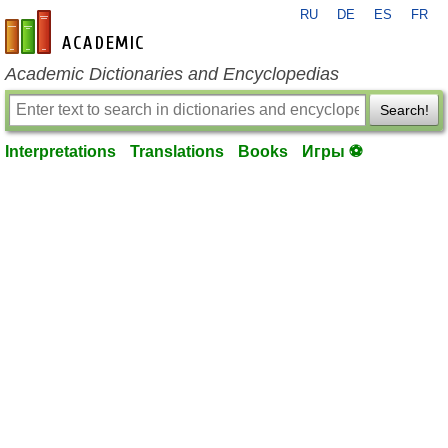
RU
DE
ES
FR
en-academic.com
Academic Dictionaries and Encyclopedias
Search!
Interpretations
Translations
Books
Игры ⚽