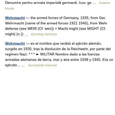
Denumire pentru armata imperială germană. /cuv. ge …
Dicționar
Român
Wehrmacht
— the armed forces of Germany, 1935, from Ger.
Wehrmacht (name of the armed forces 1921 1945), from Wehr
defense (see WEIR (Cf. weir)) + Macht might (see MIGHT (Cf.
might) (n.)) …
Etymology dictionary
Wehrmacht
— es el nombre que recibió el ejército alemán,
surgido en 1935, tras la disolución de la Reichwehr, por parte del
regimen Nazi. * * * ► MILITAR Nombre dado a las fuerzas
armadas alemanas de tierra, mar y aire entre 1938 y 1945. Era un
ejército… …
Enciclopedia Universal