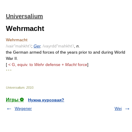
Universalium
Wehrmacht
Wehrmacht
/vair"mahkht'/
;
Ger
.
/vayrdd"mahkht'/
,
n.
the German armed forces of the years prior to and during World
War II.
[
< G, equiv. to
Wehr
defense +
Macht
force
]
* * *
Universalium
.
2010
.
Игры ⚽
Нужна курсовая?
Wegener
Wei