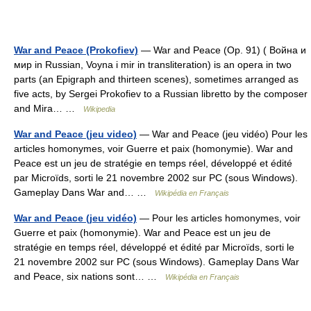
War and Peace (Prokofiev)
— War and Peace (Op. 91) ( Война и
мир in Russian, Voyna i mir in transliteration) is an opera in two
parts (an Epigraph and thirteen scenes), sometimes arranged as
five acts, by Sergei Prokofiev to a Russian libretto by the composer
and Mira… …
Wikipedia
War and Peace (jeu video)
— War and Peace (jeu vidéo) Pour les
articles homonymes, voir Guerre et paix (homonymie). War and
Peace est un jeu de stratégie en temps réel, développé et édité
par Microïds, sorti le 21 novembre 2002 sur PC (sous Windows).
Gameplay Dans War and… …
Wikipédia en Français
War and Peace (jeu vidéo)
— Pour les articles homonymes, voir
Guerre et paix (homonymie). War and Peace est un jeu de
stratégie en temps réel, développé et édité par Microïds, sorti le
21 novembre 2002 sur PC (sous Windows). Gameplay Dans War
and Peace, six nations sont… …
Wikipédia en Français