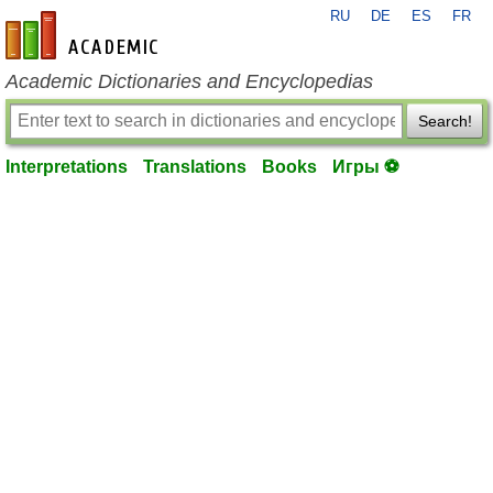
RU
DE
ES
FR
en-academic.com
Academic Dictionaries and Encyclopedias
Search!
Interpretations
Translations
Books
Игры ⚽