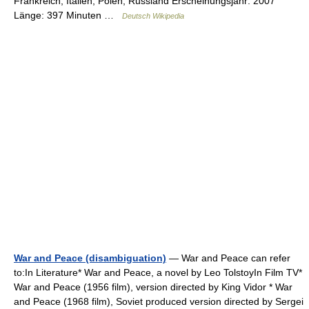
Frankreich, Italien, Polen, Russland Erscheinungsjahr: 2007
Länge: 397 Minuten …
Deutsch Wikipedia
War and Peace (disambiguation)
— War and Peace can refer
to:In Literature* War and Peace, a novel by Leo TolstoyIn Film TV*
War and Peace (1956 film), version directed by King Vidor * War
and Peace (1968 film), Soviet produced version directed by Sergei