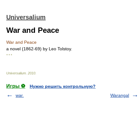
Universalium
War and Peace
War and Peace
a novel (1862-69) by Leo Tolstoy.
* * *
Universalium
.
2010
.
Игры ⚽
Нужно решить контрольную?
war.
Warangal