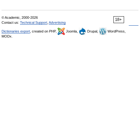
© Academic, 2000-2026
18+
Contact us:
Technical Support
,
Advertising
Dictionaries export
, created on PHP,
Joomla,
Drupal,
WordPress,
MODx.