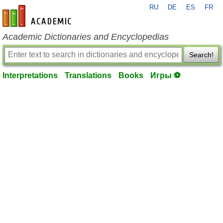
RU
DE
ES
FR
en-academic.com
Academic Dictionaries and Encyclopedias
Search!
Interpretations
Translations
Books
Игры ⚽