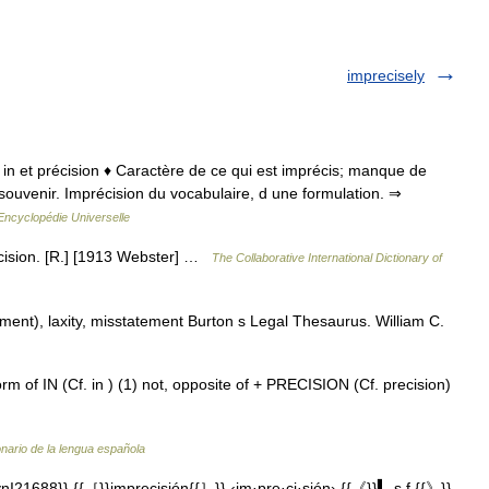
imprecisely
 1. in et précision ♦ Caractère de ce qui est imprécis; manque de
 souvenir. Imprécision du vocabulaire, d une formulation. ⇒
Encyclopédie Universelle
ecision. [R.] [1913 Webster] …
The Collaborative International Dictionary of
ment), laxity, misstatement Burton s Legal Thesaurus. William C.
rm of IN (Cf. in ) (1) not, opposite of + PRECISION (Cf. precision)
onario de la lengua española
I21688}} {{［}}imprecisión{{］}} ‹im·pre·ci·sión› {{《}}▍ s.f.{{》}}