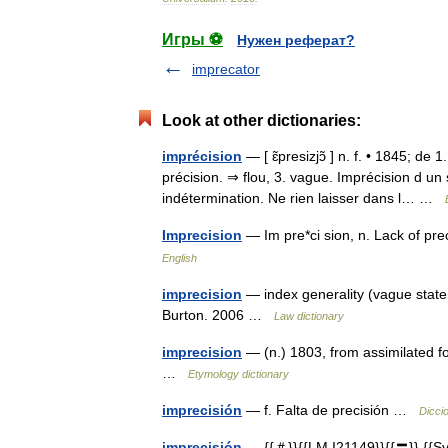
Игры ⚽
Нужен реферат?
imprecator
Look at other dictionaries:
imprécision
— [ ɛ̃presizjɔ̃ ] n. f. • 1845; de
précision. ⇒ flou, 3. vague. Imprécision d un
indétermination. Ne rien laisser dans l… …
Imprecision
— Im pre*ci sion, n. Lack of pr
English
imprecision
— index generality (vague state
Burton. 2006 …
Law dictionary
imprecision
— (n.) 1803, from assimilated fo
…
Etymology dictionary
imprecisión
— f. Falta de precisión …
Dicci
imprecisión
— {{＃}}{{LM I21149}}{{〓}} {{Syn