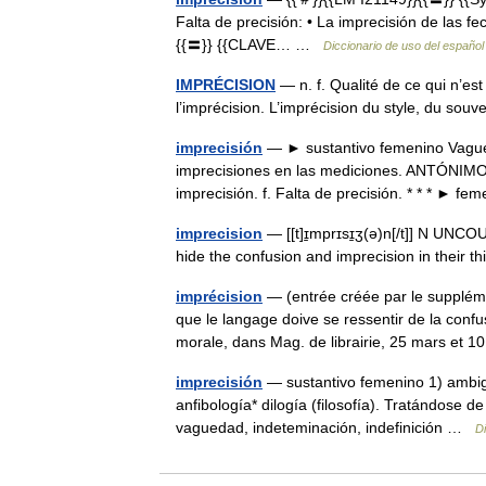
Falta de precisión: • La imprecisión de las f
{{〓}} {{CLAVE… …
Diccionario de uso del español
IMPRÉCISION
— n. f. Qualité de ce qui n’est
l’imprécision. L’imprécision du style, du sou
imprecisión
— ► sustantivo femenino Vagued
imprecisiones en las mediciones. ANTÓNIMO pre
imprecisión. f. Falta de precisión. * * * ►
imprecision
— [[t]ɪ̱mprɪsɪ̱ʒ(ə)n[/t]] N UNCOU
hide the confusion and imprecision in their 
imprécision
— (entrée créée par le suppléme
que le langage doive se ressentir de la confu
morale, dans Mag. de librairie, 25 mars e
imprecisión
— sustantivo femenino 1) ambig
anfibología* dilogía (filosofía). Tratándose d
vaguedad, indeteminación, indefinición …
D