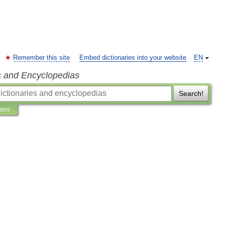
Remember this site
Embed dictionaries into your website
EN
s and Encyclopedias
Search!
ions