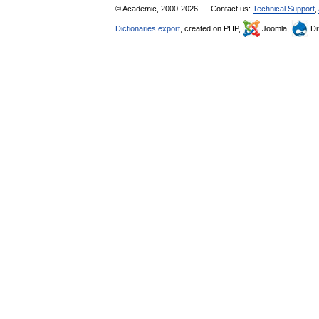
© Academic, 2000-2026
Contact us:
Technical Support
,
Dictionaries export
, created on PHP,
Joomla,
Dr