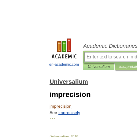
Academic Dictionarie
en-academic.com
Universalium
Interpretat
Universalium
imprecision
imprecision
See
imprecisely
.
* * *
Universalium
.
2010
.