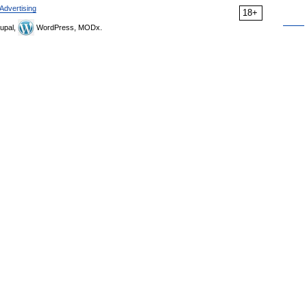
Advertising
18+
upal,
WordPress, MODx.