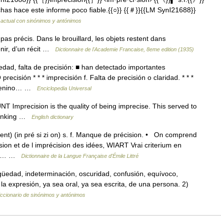
echas hace este informe poco fiable.{{○}} {{＃}}{{LM SynI21688}}
 actual con sinónimos y antónimos
 pas précis. Dans le brouillard, les objets restent dans
venir, d’un récit …
Dictionnaire de l'Academie Francaise, 8eme edition (1935)
ad, falta de precisión: ■ han detectado importantes
cisión * * * imprecisión f. Falta de precisión o claridad. * * *
 femenino… …
Enciclopedia Universal
NT Imprecision is the quality of being imprecise. This served to
thinking …
English dictionary
nt) (in pré si zi on) s. f. Manque de précision. • On comprend
sion et de l imprécision des idées, WIART Vrai criterium en
t 10… …
Dictionnaire de la Langue Française d'Émile Littré
üedad, indeterminación, oscuridad, confusión, equívoco,
e la expresión, ya sea oral, ya sea escrita, de una persona. 2)
iccionario de sinónimos y antónimos