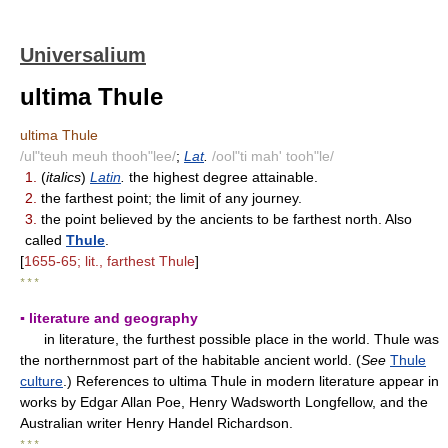
Universalium
ultima Thule
ultima Thule
/ul"teuh meuh thooh"lee/
;
Lat
.
/ool"ti mah' tooh"le/
1.
(
italics
)
Latin
.
the highest degree attainable.
2.
the farthest point; the limit of any journey.
3.
the point believed by the ancients to be farthest north. Also
called
Thule
.
[
1655-65; lit., farthest Thule
]
* * *
▪ literature and geography
in literature, the furthest possible place in the world. Thule was
the northernmost part of the habitable ancient world. (
See
Thule
culture
.) References to ultima Thule in modern literature appear in
works by Edgar Allan Poe, Henry Wadsworth Longfellow, and the
Australian writer Henry Handel Richardson.
* * *