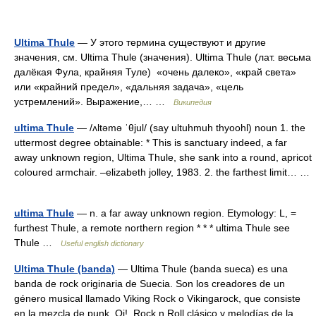
Ultima Thule
— У этого термина существуют и другие
значения, см. Ultima Thule (значения). Ultima Thule (лат. весьма
далёкая Фула, крайняя Туле) «очень далеко», «край света»
или «крайний предел», «дальняя задача», «цель
устремлений». Выражение,… …
Википедия
ultima Thule
— /ʌltəmə ˈθjul/ (say ultuhmuh thyoohl) noun 1. the
uttermost degree obtainable: * This is sanctuary indeed, a far
away unknown region, Ultima Thule, she sank into a round, apricot
coloured armchair. –elizabeth jolley, 1983. 2. the farthest limit… …
ultima Thule
— n. a far away unknown region. Etymology: L, =
furthest Thule, a remote northern region * * * ultima Thule see
Thule …
Useful english dictionary
Ultima Thule (banda)
— Ultima Thule (banda sueca) es una
banda de rock originaria de Suecia. Son los creadores de un
género musical llamado Viking Rock o Vikingarock, que consiste
en la mezcla de punk, Oi!, Rock n Roll clásico y melodías de la