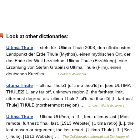
Look at other dictionaries:
Ultima Thule
— steht für: Ultima Thule 2008, den nördlichsten
Landpunkt der Erde Thule (Mythos), einen mythischen Ort, der
das Ende der Welt bezeichnet Ultima Thule (Erzählung), eine
Erzählung von Stefan Grabiński Ultima Thule (Film), einen
deutschen Kurzfilm… …
Deutsch Wikipedia
ultima Thule
— ultima Thule1 [ul′ti mə tho͞o′lē] n. [see ULTIMA
THULE2] 1. any far off, unknown region 2. the farthest limit,
uttermost degree, etc. ultima Thule2 [ul′ti mə tho͞o′lē] [L, farthest
Thule] THULE (northernmost region) …
English World dictionary
Ultima Thule
— Ultima Ul ti*ma, a. [L., fem. ultimus last.] Most
remote; furthest; final; last. [1913 Webster] {Ultima ratio} [L.], the
last reason or argument; the last resort. {Ultima Thule}. [L.] See
{Thule}. [1913 Webster] …
The Collaborative International Dictionary of