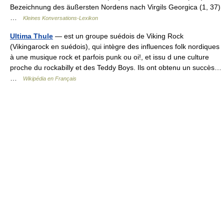
Bezeichnung des äußersten Nordens nach Virgils Georgica (1, 37)
…
Kleines Konversations-Lexikon
Ultima Thule
— est un groupe suédois de Viking Rock
(Vikingarock en suédois), qui intègre des influences folk nordiques
à une musique rock et parfois punk ou oi!, et issu d une culture
proche du rockabilly et des Teddy Boys. Ils ont obtenu un succès…
…
Wikipédia en Français