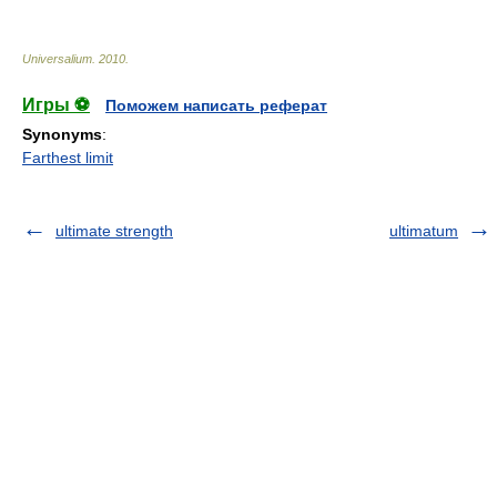
Universalium
.
2010
.
Игры ⚽
Поможем написать реферат
Synonyms
:
Farthest limit
ultimate strength
ultimatum