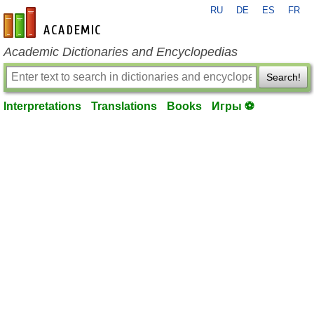
RU
DE
ES
FR
en-academic.com
Academic Dictionaries and Encyclopedias
Search!
Interpretations
Translations
Books
Игры ⚽