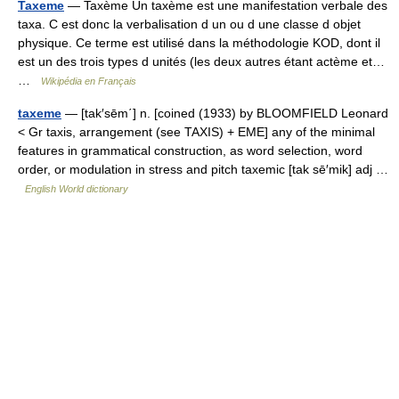
Taxeme
— Taxème Un taxème est une manifestation verbale des
taxa. C est donc la verbalisation d un ou d une classe d objet
physique. Ce terme est utilisé dans la méthodologie KOD, dont il
est un des trois types d unités (les deux autres étant actème et…
…
Wikipédia en Français
taxeme
— [tak′sēm΄] n. [coined (1933) by BLOOMFIELD Leonard
< Gr taxis, arrangement (see TAXIS) + EME] any of the minimal
features in grammatical construction, as word selection, word
order, or modulation in stress and pitch taxemic [tak sē′mik] adj …
English World dictionary