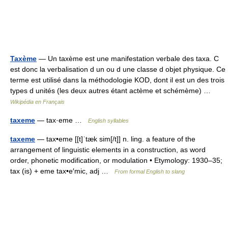
Taxème
— Un taxème est une manifestation verbale des taxa. C
est donc la verbalisation d un ou d une classe d objet physique. Ce
terme est utilisé dans la méthodologie KOD, dont il est un des trois
types d unités (les deux autres étant actème et schémème) …
Wikipédia en Français
taxeme
— tax·eme …
English syllables
taxeme
— tax•eme [[t]ˈtæk sim[/t]] n. ling. a feature of the
arrangement of linguistic elements in a construction, as word
order, phonetic modification, or modulation • Etymology: 1930–35;
tax (is) + eme tax•e′mic, adj …
From formal English to slang