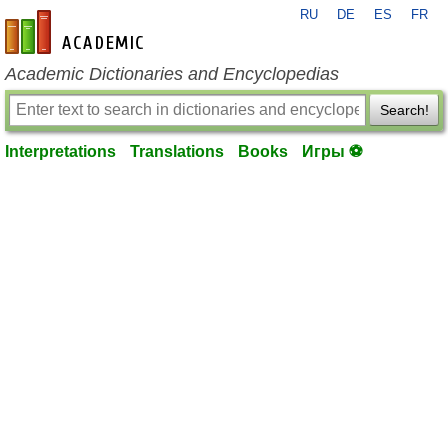
RU
DE
ES
FR
en-academic.com
Academic Dictionaries and Encyclopedias
Search!
Interpretations
Translations
Books
Игры ⚽