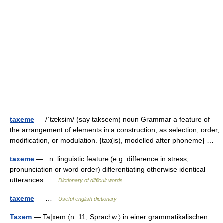
taxeme
— /ˈtæksim/ (say takseem) noun Grammar a feature of
the arrangement of elements in a construction, as selection, order,
modification, or modulation. {tax(is), modelled after phoneme} …
taxeme
— n. linguistic feature (e.g. difference in stress,
pronunciation or word order) differentiating otherwise identical
utterances …
Dictionary of difficult words
taxeme
— …
Useful english dictionary
Taxem
— Ta|xem 〈n. 11; Sprachw.〉 in einer grammatikalischen