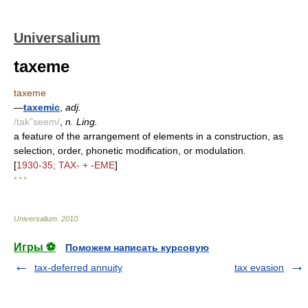
Universalium
taxeme
taxeme
—
taxemic
,
adj.
/tak"seem/
,
n. Ling.
a feature of the arrangement of elements in a construction, as
selection, order, phonetic modification, or modulation.
[
1930-35; TAX- + -EME
]
* * *
Universalium
.
2010
.
Игры ⚽
Поможем написать курсовую
tax-deferred annuity
tax evasion