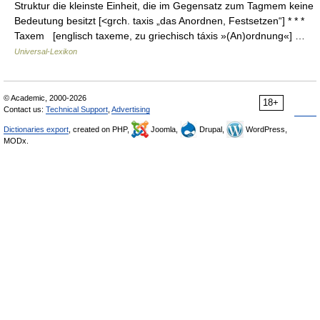
Struktur die kleinste Einheit, die im Gegensatz zum Tagmem keine
Bedeutung besitzt [<grch. taxis „das Anordnen, Festsetzen“] * * *
Taxem [englisch taxeme, zu griechisch táxis »(An)ordnung«] …
Universal-Lexikon
© Academic, 2000-2026
18+
Contact us:
Technical Support
,
Advertising
Dictionaries export
, created on PHP,
Joomla,
Drupal,
WordPress,
MODx.