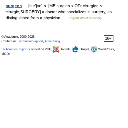
surgeon
— [sʉr′jən] n. [ME surgien < OFr cirurgien <
cirurgie,SURGERY] a doctor who specializes in surgery, as
distinguished from a physician …
English World dictionary
© Academic, 2000-2026
18+
Contact us:
Technical Support
,
Advertising
Dictionaries export
, created on PHP,
Joomla,
Drupal,
WordPress,
MODx.