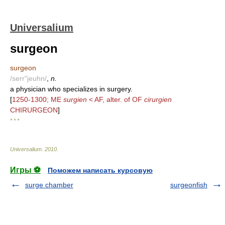
Universalium
surgeon
surgeon
/serr"jeuhn/
,
n.
a physician who specializes in surgery.
[
1250-1300; ME
surgien
< AF, alter. of OF
cirurgien
CHIRURGEON
]
* * *
Universalium
.
2010
.
Игры ⚽
Поможем написать курсовую
surge chamber
surgeonfish