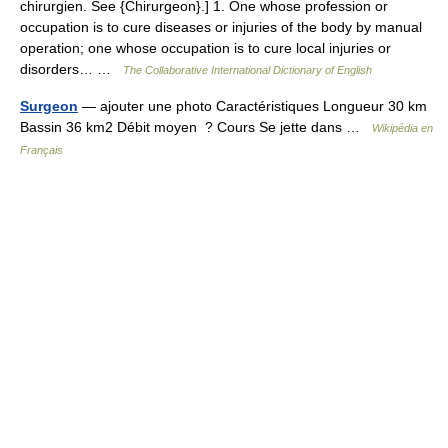
chirurgien. See {Chirurgeon}.] 1. One whose profession or
occupation is to cure diseases or injuries of the body by manual
operation; one whose occupation is to cure local injuries or
disorders… …
The Collaborative International Dictionary of English
Surgeon
— ajouter une photo Caractéristiques Longueur 30 km
Bassin 36 km2 Débit moyen ? Cours Se jette dans …
Wikipédia en
Français