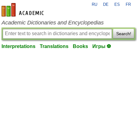
RU
DE
ES
FR
en-academic.com
Academic Dictionaries and Encyclopedias
Search!
Interpretations
Translations
Books
Игры ⚽