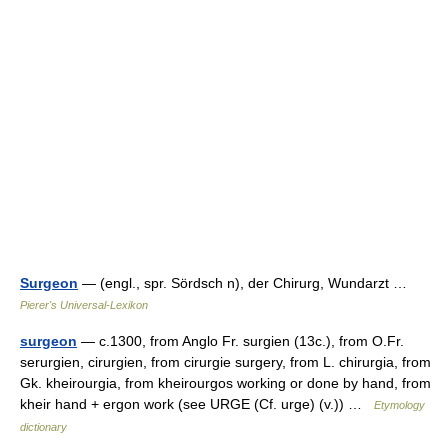
Surgeon
— (engl., spr. Sördsch n), der Chirurg, Wundarzt …
Pierer's Universal-Lexikon
surgeon
— c.1300, from Anglo Fr. surgien (13c.), from O.Fr.
serurgien, cirurgien, from cirurgie surgery, from L. chirurgia, from
Gk. kheirourgia, from kheirourgos working or done by hand, from
kheir hand + ergon work (see URGE (Cf. urge) (v.)) …
Etymology
dictionary