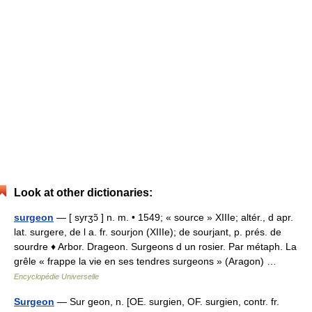
Look at other dictionaries:
surgeon
— [ syrʒɔ̃ ] n. m. • 1549; « source » XIIIe; altér., d apr.
lat. surgere, de l a. fr. sourjon (XIIIe); de sourjant, p. prés. de
sourdre ♦ Arbor. Drageon. Surgeons d un rosier. Par métaph. La
grêle « frappe la vie en ses tendres surgeons » (Aragon) …
Encyclopédie Universelle
Surgeon
— Sur geon, n. [OE. surgien, OF. surgien, contr. fr.