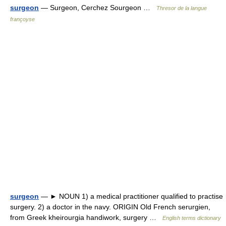
surgeon
— Surgeon, Cerchez Sourgeon …
Thresor de la langue
françoyse
surgeon
— ► NOUN 1) a medical practitioner qualified to practise
surgery. 2) a doctor in the navy. ORIGIN Old French serurgien,
from Greek kheirourgia handiwork, surgery …
English terms dictionary