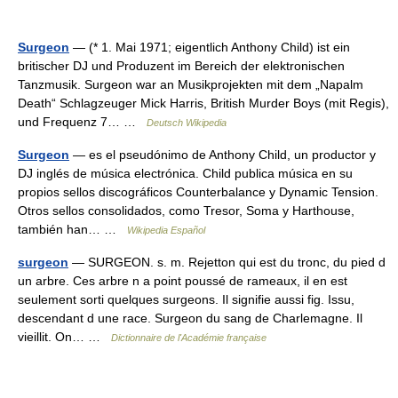
Surgeon
— (* 1. Mai 1971; eigentlich Anthony Child) ist ein
britischer DJ und Produzent im Bereich der elektronischen
Tanzmusik. Surgeon war an Musikprojekten mit dem „Napalm
Death“ Schlagzeuger Mick Harris, British Murder Boys (mit Regis),
und Frequenz 7… …
Deutsch Wikipedia
Surgeon
— es el pseudónimo de Anthony Child, un productor y
DJ inglés de música electrónica. Child publica música en su
propios sellos discográficos Counterbalance y Dynamic Tension.
Otros sellos consolidados, como Tresor, Soma y Harthouse,
también han… …
Wikipedia Español
surgeon
— SURGEON. s. m. Rejetton qui est du tronc, du pied d
un arbre. Ces arbre n a point poussé de rameaux, il en est
seulement sorti quelques surgeons. Il signifie aussi fig. Issu,
descendant d une race. Surgeon du sang de Charlemagne. Il
vieillit. On… …
Dictionnaire de l'Académie française