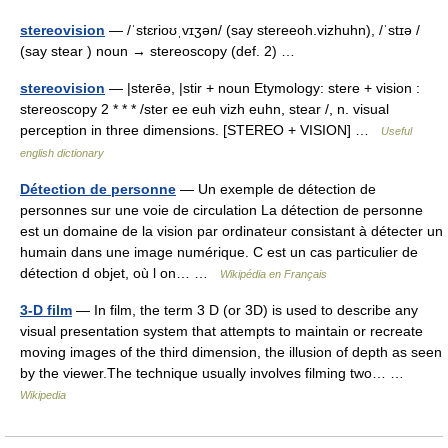
stereovision
— /ˈstɛrioʊˌvɪʒən/ (say stereeoh.vizhuhn), /ˈstɪə /
(say stear ) noun → stereoscopy (def. 2) …
stereovision
— |sterēə, |stir + noun Etymology: stere + vision :
stereoscopy 2 * * * /ster ee euh vizh euhn, stear /, n. visual
perception in three dimensions. [STEREO + VISION] …
Useful
english dictionary
Détection de personne
— Un exemple de détection de
personnes sur une voie de circulation La détection de personne
est un domaine de la vision par ordinateur consistant à détecter un
humain dans une image numérique. C est un cas particulier de
détection d objet, où l on… …
Wikipédia en Français
3-D film
— In film, the term 3 D (or 3D) is used to describe any
visual presentation system that attempts to maintain or recreate
moving images of the third dimension, the illusion of depth as seen
by the viewer.The technique usually involves filming two… …
Wikipedia