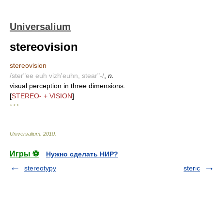
Universalium
stereovision
stereovision
/ster"ee euh vizh'euhn, stear"-/
,
n.
visual perception in three dimensions.
[
STEREO- + VISION
]
* * *
Universalium
.
2010
.
Игры ⚽
Нужно сделать НИР?
stereotypy
steric