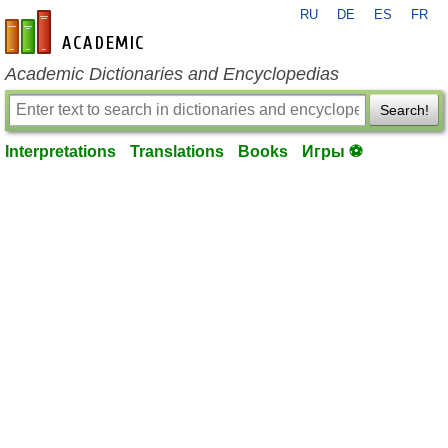
RU
DE
ES
FR
en-academic.com
Academic Dictionaries and Encyclopedias
Search!
Interpretations
Translations
Books
Игры ⚽