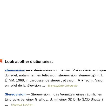
Look at other dictionaries:
stéréovision
— ● stéréovision nom féminin Vision stéréoscopique
du relief, notamment en télévision. stéréovision [steʀeovizjɔ̃] n. f.
ÉTYM. 1968, in Larousse; de stéréo , et vision. ❖ ♦ Techn. Vision
en relief de la télévision …
Encyclopédie Universelle
Stereovision
— Stereovision, das Vermitteln eines räumlichen
Eindrucks bei einer Grafik, z. B. mit einer 3D Brille (LCD Shutter)
…
Universal-Lexikon