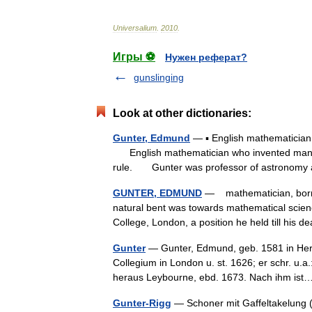
Universalium
.
2010
.
Игры ⚽
Нужен реферат?
gunslinging
Look at other dictionaries:
Gunter, Edmund
— ▪ English mathematician 
English mathematician who invented many us
rule. Gunter was professor of astronom
GUNTER, EDMUND
— mathematician, born i
natural bent was towards mathematical scie
College, London, a position he held till his 
Gunter
— Gunter, Edmund, geb. 1581 in Her
Collegium in London u. st. 1626; er schr. u
heraus Leybourne, ebd. 1673. Nach ihm i
Gunter-Rigg
— Schoner mit Gaffeltakelung (