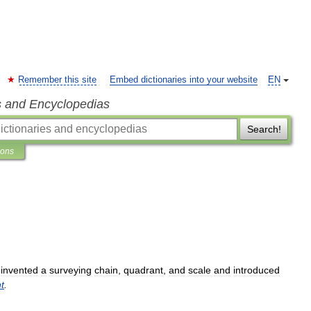
Remember this site
Embed dictionaries into your website
EN
s and Encyclopedias
Search!
ions
invented
a
surveying
chain
,
quadrant
,
and
scale
and
introduced
t
.