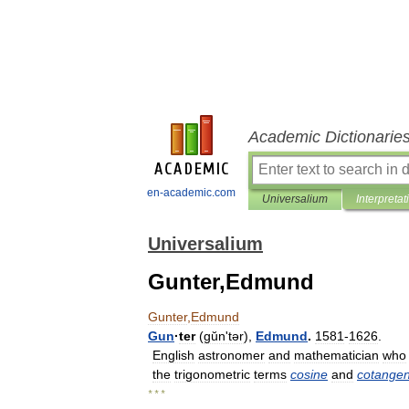
Academic Dictionarie
en-academic.com
Universalium
Interpretat
Universalium
Gunter,Edmund
Gunter
,
Edmund
Gun
·
ter
(
gŭnʹtər
),
Edmund
.
1581
-
1626
.
English
astronomer
and
mathematician
who
the
trigonometric
terms
cosine
and
cotangen
* * *