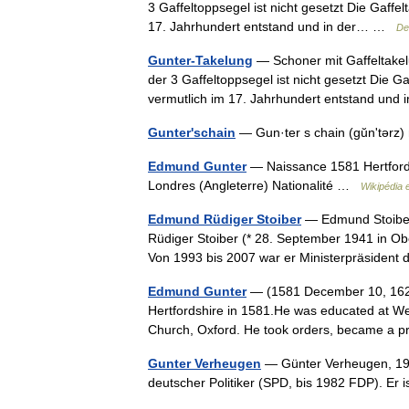
3 Gaffeltoppsegel ist nicht gesetzt Die Gaffel
17. Jahrhundert entstand und in der… …
De
Gunter-Takelung
— Schoner mit Gaffeltakelu
der 3 Gaffeltoppsegel ist nicht gesetzt Die Ga
vermutlich im 17. Jahrhundert entstand un
Gunter'schain
— Gun·ter s chain (gŭnʹtərz)
Edmund Gunter
— Naissance 1581 Hertford
Londres (Angleterre) Nationalité …
Wikipédia 
Edmund Rüdiger Stoiber
— Edmund Stoiber
Rüdiger Stoiber (* 28. September 1941 in Obe
Von 1993 bis 2007 war er Ministerpräsiden
Edmund Gunter
— (1581 December 10, 1626)
Hertfordshire in 1581.He was educated at Wes
Church, Oxford. He took orders, became a 
Gunter Verheugen
— Günter Verheugen, 1977
deutscher Politiker (SPD, bis 1982 FDP). Er