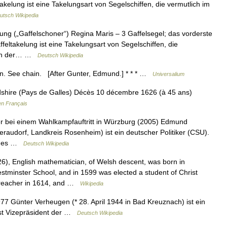
takelung ist eine Takelungsart von Segelschiffen, die vermutlich im
utsch Wikipedia
ng („Gaffelschoner“) Regina Maris – 3 Gaffelsegel; das vorderste
ffeltakelung ist eine Takelungsart von Segelschiffen, die
d in der… …
Deutsch Wikipedia
 n. See chain. [After Gunter, Edmund.] * * * …
Universalium
shire (Pays de Galles) Décès 10 décembre 1626 (à 45 ans)
en Français
 bei einem Wahlkampfauftritt in Würzburg (2005) Edmund
raudorf, Landkreis Rosenheim) ist ein deutscher Politiker (CSU).
t des …
Deutsch Wikipedia
, English mathematician, of Welsh descent, was born in
tminster School, and in 1599 was elected a student of Christ
preacher in 1614, and …
Wikipedia
 Günter Verheugen (* 28. April 1944 in Bad Kreuznach) ist ein
 ist Vizepräsident der …
Deutsch Wikipedia