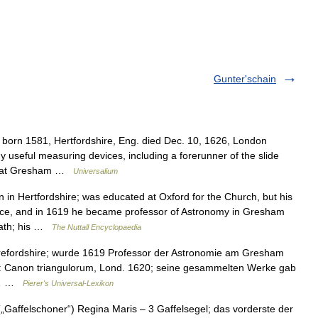
Gunter'schain
born 1581, Hertfordshire, Eng. died Dec. 10, 1626, London
eful measuring devices, including a forerunner of the slide
y at Gresham …
Universalium
n Hertfordshire; was educated at Oxford for the Church, but his
nce, and in 1619 he became professor of Astronomy in Gresham
death; his …
The Nuttall Encyclopaedia
efordshire; wurde 1619 Professor der Astronomie am Gresham
.a.: Canon triangulorum, Lond. 1620; seine gesammelten Werke gab
st… …
Pierer's Universal-Lexikon
„Gaffelschoner“) Regina Maris – 3 Gaffelsegel; das vorderste der