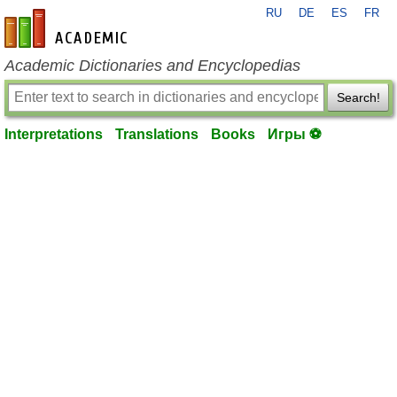
RU
DE
ES
FR
en-academic.com
Academic Dictionaries and Encyclopedias
Search!
Interpretations
Translations
Books
Игры ⚽