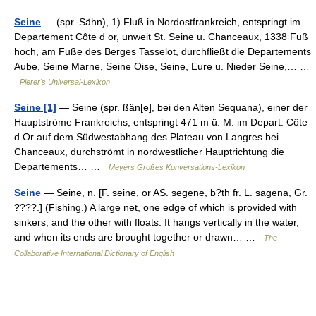
Seine
— (spr. Sähn), 1) Fluß in Nordostfrankreich, entspringt im
Departement Côte d or, unweit St. Seine u. Chanceaux, 1338 Fuß
hoch, am Fuße des Berges Tasselot, durchfließt die Departements
Aube, Seine Marne, Seine Oise, Seine, Eure u. Nieder Seine,… …
Pierer's Universal-Lexikon
Seine [1]
— Seine (spr. ßän[e], bei den Alten Sequana), einer der
Hauptströme Frankreichs, entspringt 471 m ü. M. im Depart. Côte
d Or auf dem Südwestabhang des Plateau von Langres bei
Chanceaux, durchströmt in nordwestlicher Hauptrichtung die
Departements… …
Meyers Großes Konversations-Lexikon
Seine
— Seine, n. [F. seine, or AS. segene, b?th fr. L. sagena, Gr.
????.] (Fishing.) A large net, one edge of which is provided with
sinkers, and the other with floats. It hangs vertically in the water,
and when its ends are brought together or drawn… …
The
Collaborative International Dictionary of English