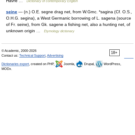
Havre …
Dictionary of contemporary English
seine
— (n.) O.E. segne drag net, from W.Gmc. *sagina (Cf. O.S.,
O.H.G. segina), a West Germanic borrowing of L. sagena (source
of Fr. seine), from Gk. sagene a fishing net, also a hunting net, of
unknown origin …
Etymology dictionary
© Academic, 2000-2026
18+
Contact us:
Technical Support
,
Advertising
Dictionaries export
, created on PHP,
Joomla,
Drupal,
WordPress,
MODx.