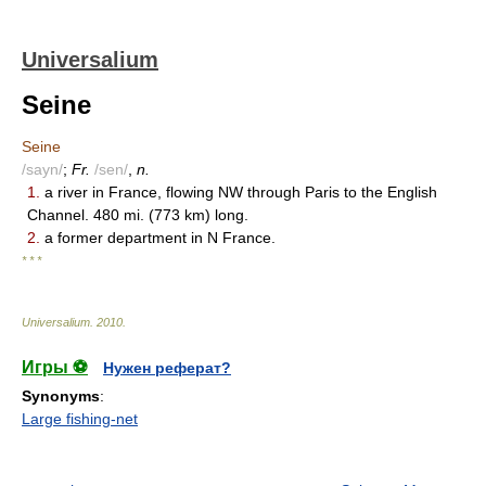
Universalium
Seine
Seine
/sayn/
;
Fr.
/sen/
,
n.
1.
a river in France, flowing NW through Paris to the English
Channel. 480 mi. (773 km) long.
2.
a former department in N France.
* * *
Universalium
.
2010
.
Игры ⚽
Нужен реферат?
Synonyms
:
Large fishing-net