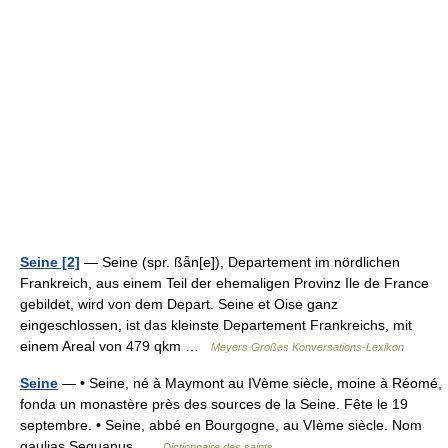
Seine [2]
— Seine (spr. ßǟn[e]), Departement im nördlichen
Frankreich, aus einem Teil der ehemaligen Provinz Ile de France
gebildet, wird von dem Depart. Seine et Oise ganz
eingeschlossen, ist das kleinste Departement Frankreichs, mit
einem Areal von 479 qkm …
Meyers Großes Konversations-Lexikon
Seine
— • Seine, né à Maymont au IVème siècle, moine à Réomé,
fonda un monastère près des sources de la Seine. Fête le 19
septembre. • Seine, abbé en Bourgogne, au VIème siècle. Nom
gaulias Sequanus …
Dictionnaire des saints