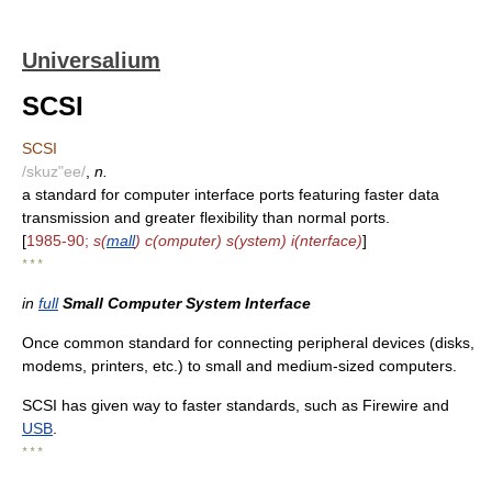
Universalium
SCSI
SCSI
/skuz"ee/
,
n.
a standard for computer interface ports featuring faster data
transmission and greater flexibility than normal ports.
[
1985-90;
s(
mall
) c(omputer) s(ystem) i(nterface)
]
* * *
in
full
Small Computer System Interface
Once common standard for connecting peripheral devices (disks,
modems, printers, etc.) to small and medium-sized computers.
SCSI has given way to faster standards, such as Firewire and
USB
.
* * *