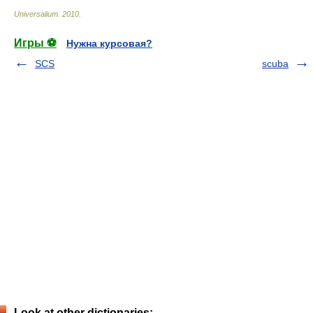
Universalium
.
2010
.
Игры ⚽
Нужна курсовая?
SCS
scuba
Look at other dictionaries: