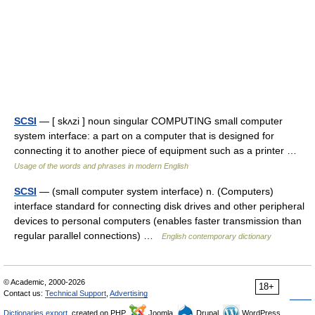
SCSI
— [ skʌzi ] noun singular COMPUTING small computer
system interface: a part on a computer that is designed for
connecting it to another piece of equipment such as a printer …
Usage of the words and phrases in modern English
SCSI
— (small computer system interface) n. (Computers)
interface standard for connecting disk drives and other peripheral
devices to personal computers (enables faster transmission than
regular parallel connections) …
English contemporary dictionary
© Academic, 2000-2026
18+
Contact us:
Technical Support
,
Advertising
Dictionaries export
, created on PHP,
Joomla,
Drupal,
WordPress,