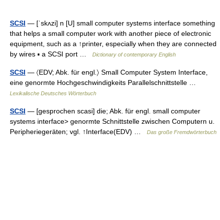
SCSI
— [ˈskʌzi] n [U] small computer systems interface something
that helps a small computer work with another piece of electronic
equipment, such as a ↑printer, especially when they are connected
by wires ▪ a SCSI port …
Dictionary of contemporary English
SCSI
— 〈EDV; Abk. für engl.〉 Small Computer System Interface,
eine genormte Hochgeschwindigkeits Parallelschnittstelle …
Lexikalische Deutsches Wörterbuch
SCSI
— [gesprochen scasi] die; Abk. für engl. small computer
systems interface> genormte Schnittstelle zwischen Computern u.
Peripheriegeräten; vgl. ↑Interface(EDV) …
Das große Fremdwörterbuch