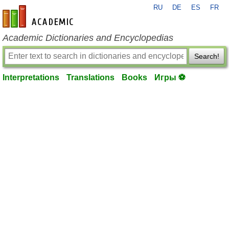
RU
DE
ES
FR
en-academic.com
Academic Dictionaries and Encyclopedias
Search!
Interpretations
Translations
Books
Игры ⚽