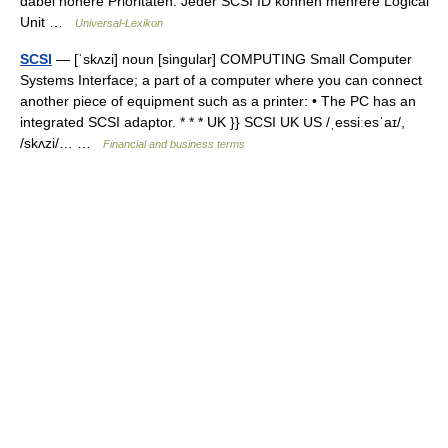
dabei höhere Prioritäten. Jeder SCSI ID können mehrere Logical
Unit …
Universal-Lexikon
SCSI
— [ˈskʌzi] noun [singular] COMPUTING Small Computer
Systems Interface; a part of a computer where you can connect
another piece of equipment such as a printer: • The PC has an
integrated SCSI adaptor. * * * UK }} SCSI UK US /ˌessiːesˈaɪ/,
/skʌzi/… …
Financial and business terms