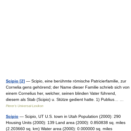
Scipio [2]
— Scipio, eine berühmte römische Patricierfamilie, zur
Cornelia gens gehörend; der Name dieser Familie schrieb sich von
einem Cornelius her, welcher, seinen blinden Vater führend,
diesem als Stab (Scipio) u. Stütze gedient hatte. 1) Publius… …
Pierer's Universal-Lexikon
Scipio
— Scipio, UT U.S. town in Utah Population (2000): 290
Housing Units (2000): 139 Land area (2000): 0.850838 sq. miles
(2.203660 sq. km) Water area (2000): 0.000000 sq. miles