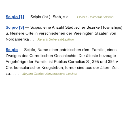
Scipio [1]
— Scipio (lat.), Stab, s.d …
Pierer's Universal-Lexikon
Scipio [3]
— Scipio, eine Anzahl Städtischer Bezirke (Townships)
u. kleinere Orte in verschiedenen der Vereinigten Staaten von
Nordamerika …
Pierer's Universal-Lexikon
Scipĭo
— Scipĭo, Name einer patrizischen röm. Familie, eines
Zweiges des Cornelischen Geschlechts. Der älteste bezeugte
Angehörige der Familie ist Publius Cornelius S., 395 und 394 v.
Chr. konsularischer Kriegstribun; ferner sind aus der ältern Zeit
zu… …
Meyers Großes Konversations-Lexikon