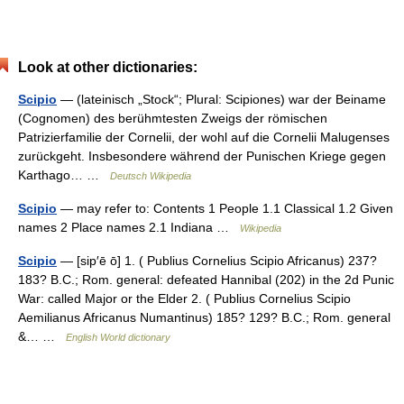
Look at other dictionaries:
Scipio
— (lateinisch „Stock“; Plural: Scipiones) war der Beiname
(Cognomen) des berühmtesten Zweigs der römischen
Patrizierfamilie der Cornelii, der wohl auf die Cornelii Malugenses
zurückgeht. Insbesondere während der Punischen Kriege gegen
Karthago… …
Deutsch Wikipedia
Scipio
— may refer to: Contents 1 People 1.1 Classical 1.2 Given
names 2 Place names 2.1 Indiana …
Wikipedia
Scipio
— [sip′ē ō] 1. ( Publius Cornelius Scipio Africanus) 237?
183? B.C.; Rom. general: defeated Hannibal (202) in the 2d Punic
War: called Major or the Elder 2. ( Publius Cornelius Scipio
Aemilianus Africanus Numantinus) 185? 129? B.C.; Rom. general
&… …
English World dictionary