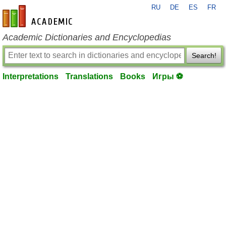
RU
DE
ES
FR
en-academic.com
Academic Dictionaries and Encyclopedias
Search!
Interpretations
Translations
Books
Игры ⚽