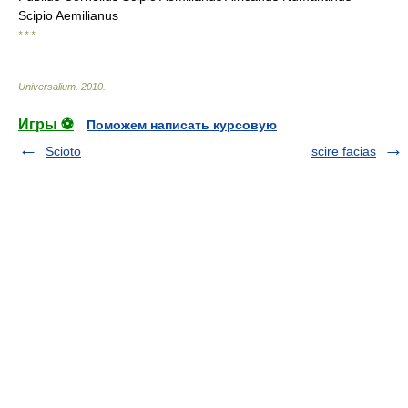
Scipio Aemilianus
* * *
Universalium
.
2010
.
Игры ⚽
Поможем написать курсовую
Scioto
scire facias