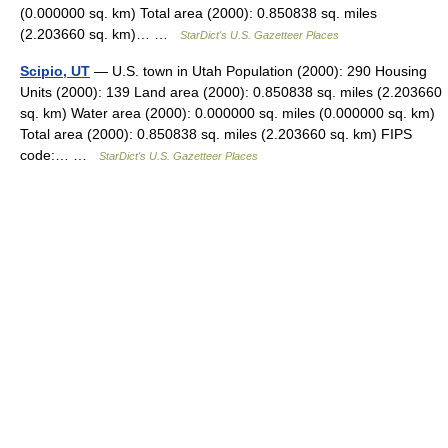
(0.000000 sq. km) Total area (2000): 0.850838 sq. miles
(2.203660 sq. km)… …
StarDict's U.S. Gazetteer Places
Scipio, UT
— U.S. town in Utah Population (2000): 290 Housing
Units (2000): 139 Land area (2000): 0.850838 sq. miles (2.203660
sq. km) Water area (2000): 0.000000 sq. miles (0.000000 sq. km)
Total area (2000): 0.850838 sq. miles (2.203660 sq. km) FIPS
code:… …
StarDict's U.S. Gazetteer Places