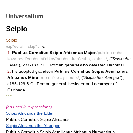
Universalium
Scipio
Scipio
/sip"ee oh', skip"-/
,
n.
1.
Publius Cornelius Scipio Africanus Major
/pub"lee euhs
kawr neel"yeuhs, af'ri kay"neuhs, -kan"euhs, -kahn"-/
, (
"Scipio the
Elder"
), 237-183 B.C., Roman general who defeated Hannibal.
2.
his adopted grandson
Publius Cornelius Scipio Aemilianus
Africanus Minor
/ee mil'ee ay"neuhs/
, (
"Scipio the Younger"
),
c185-129 B.C., Roman general: besieger and destroyer of
Carthage.
* * *
(as used in expressions)
Scipio Africanus the Elder
Publius Cornelius Scipio Africanus
Scipio Africanus the Younger
Publius Cornelius Scipio Aemilianus Africanus Numantinus