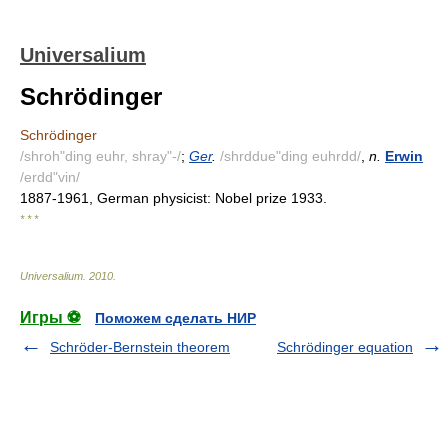
Universalium
Schrödinger
Schrödinger
/shroh"ding euhr, shray"-/
;
Ger
.
/shrddue"ding euhrdd/
,
n.
Erwin
/erdd"vin/
1887-1961, German physicist: Nobel prize 1933.
* * *
Universalium
.
2010
.
Игры ⚽
Поможем сделать НИР
Schröder-Bernstein theorem
Schrödinger equation