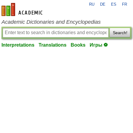
RU
DE
ES
FR
en-academic.com
Academic Dictionaries and Encyclopedias
Search!
Interpretations
Translations
Books
Игры ⚽