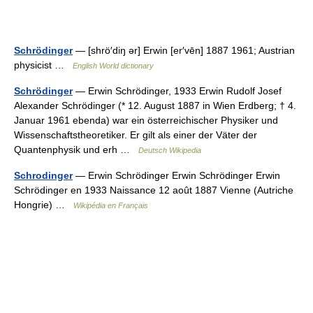
Schrödinger
— [shrö′diŋ ər] Erwin [er′vēn] 1887 1961; Austrian
physicist …
English World dictionary
Schrödinger
— Erwin Schrödinger, 1933 Erwin Rudolf Josef
Alexander Schrödinger (* 12. August 1887 in Wien Erdberg; † 4.
Januar 1961 ebenda) war ein österreichischer Physiker und
Wissenschaftstheoretiker. Er gilt als einer der Väter der
Quantenphysik und erh …
Deutsch Wikipedia
Schrodinger
— Erwin Schrödinger Erwin Schrödinger Erwin
Schrödinger en 1933 Naissance 12 août 1887 Vienne (Autriche
Hongrie) …
Wikipédia en Français