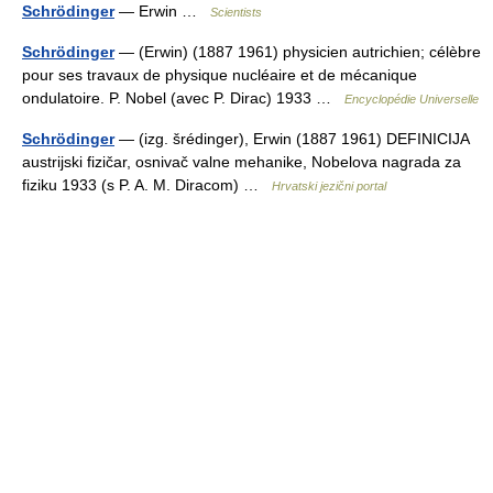
Schrödinger
— Erwin …
Scientists
Schrödinger
— (Erwin) (1887 1961) physicien autrichien; célèbre
pour ses travaux de physique nucléaire et de mécanique
ondulatoire. P. Nobel (avec P. Dirac) 1933 …
Encyclopédie Universelle
Schrödinger
— (izg. šrédinger), Erwin (1887 1961) DEFINICIJA
austrijski fizičar, osnivač valne mehanike, Nobelova nagrada za
fiziku 1933 (s P. A. M. Diracom) …
Hrvatski jezični portal