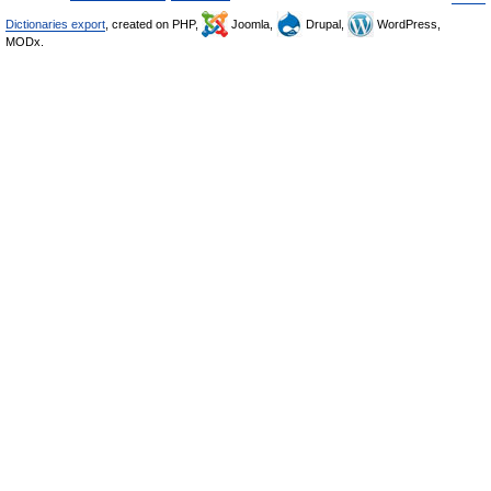
Dictionaries export
, created on PHP,
Joomla,
Drupal,
WordPress,
MODx.