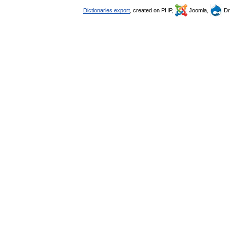
Dictionaries export
, created on PHP,
Joomla,
Dr