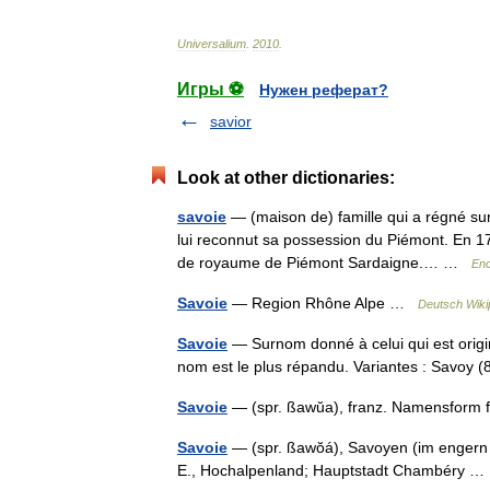
Universalium
.
2010
.
Игры ⚽
Нужен реферат?
savior
Look at other dictionaries:
savoie
— (maison de) famille qui a régné sur 
lui reconnut sa possession du Piémont. En 17
de royaume de Piémont Sardaigne.… …
Enc
Savoie
— Region Rhône Alpe …
Deutsch Wiki
Savoie
— Surnom donné à celui qui est origina
nom est le plus répandu. Variantes : Savoy 
Savoie
— (spr. ßawŭa), franz. Namensform f
Savoie
— (spr. ßawŏá), Savoyen (im engern 
E., Hochalpenland; Hauptstadt Chambéry 