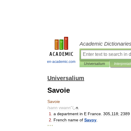
Academic Dictionarie
en-academic.com
Universalium
Interpretat
Universalium
Savoie
Savoie
/
sann
vwann
"/
,
n
.
1
.
a
department
in
E
France
.
305
,
118
;
2389
2
.
French
name
of
Savoy
.
* * *