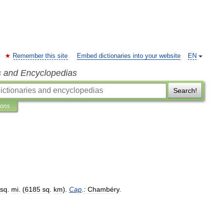
Remember this site
Embed dictionaries into your website
EN
s and Encyclopedias
Search!
ions
sq
.
mi
. (
6185
sq
.
km
).
Cap
.
:
Chambéry
.