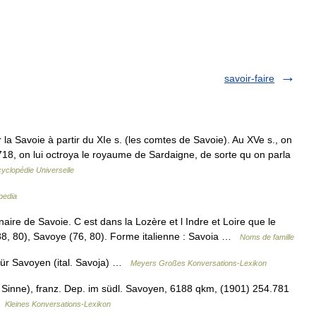
savoir-faire
la Savoie à partir du XIe s. (les comtes de Savoie). Au XVe s., on
18, on lui octroya le royaume de Sardaigne, de sorte qu on parla
yclopédie Universelle
pedia
ire de Savoie. C est dans la Lozère et l Indre et Loire que le
(88, 80), Savoye (76, 80). Forme italienne : Savoia …
Noms de famille
ür Savoyen (ital. Savoja) …
Meyers Großes Konversations-Lexikon
Sinne), franz. Dep. im südl. Savoyen, 6188 qkm, (1901) 254.781
…
Kleines Konversations-Lexikon