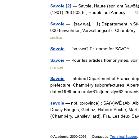
Savoie [2]
— Savoie, Haute (spr. oht ßawŏá)
(1901) 263.803 E.; Hauptstadt Annecy …
Kl
Savoie
— [sav wa], 1) Département in Südos
000 Einwohner; Verwaltungssitz: Chambéry.
Lexikon
Savoie
— [sȧ vwȧ′] Fr. name for SAVOY …
Savoie
— Pour les articles homonymes, voi
Français
Savoie
— Infobox Department of France de
prefecture=Chambéry subprefectures=Albertv
date=1999|pop rank=61st|density=62 area
savoie
— npf. (province) : SA(V)WÉ (Aix, A
Doucy Bauges, Giettaz, Habère Poche, Mart
(Chambéry, Lanslevillard). Fra. Les deux
© Academic, 2000-2026
Contact us:
Technical Support
,