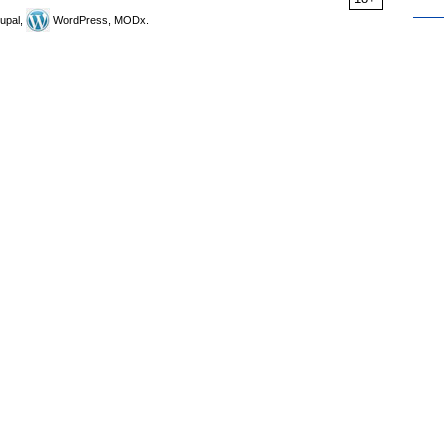
upal,
WordPress, MODx.