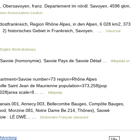
, Obersavoyen, franz. Departement im nördl. Savoyen, 4598 qkm,
eines Konversations-Lexikon
tfrankreich, Region Rhône Alpes, in den Alpen, 6 028 km2, 373
 2) historisches Gebiet in Frankreich, Savoyen. …
Universal-
English World dictionary
r Savoie (homonymie). Savoie Pays de Savoie Détail …
Wikipédia en
partment=Savoie number=73 region=Rhône Alpes
ille Saint Jean de Maurienne population=373,258|pop
=6028|area scale=9… …
Wikipedia
lbanais.001, Annecy.003, Bellecombe Bauges, Compôte Bauges,
hod, Morzine.081, Notre Dame Be.214, Thônes), Savwè
 Savoie : LÉ DWÈ… …
Dictionnaire Français-Savoyard
Advertising
18+