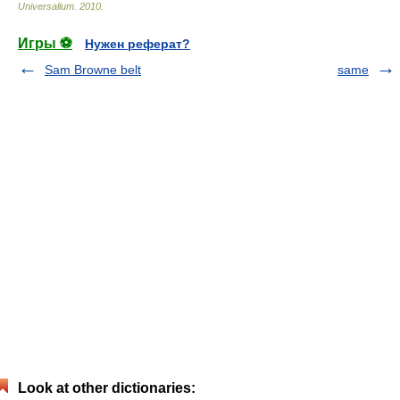
Universalium
.
2010
.
Игры ⚽
Нужен реферат?
Sam Browne belt
same
Look at other dictionaries: