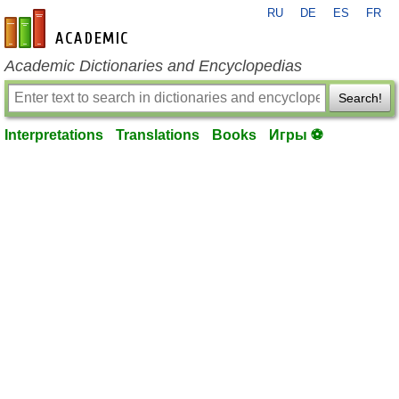
RU
DE
ES
FR
en-academic.com
Academic Dictionaries and Encyclopedias
Search!
Interpretations
Translations
Books
Игры ⚽