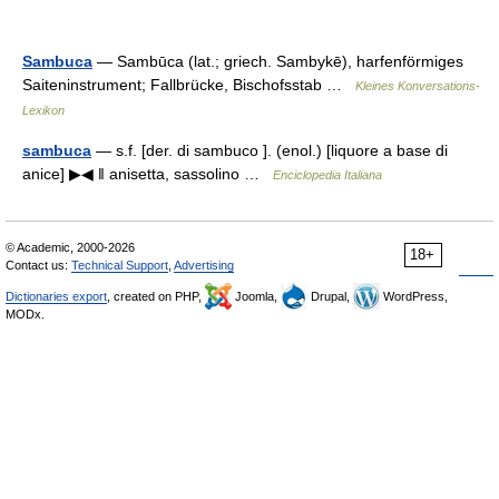
Sambuca
— Sambūca (lat.; griech. Sambykē), harfenförmiges
Saiteninstrument; Fallbrücke, Bischofsstab …
Kleines Konversations-
Lexikon
sambuca
— s.f. [der. di sambuco ]. (enol.) [liquore a base di
anice] ▶◀ ‖ anisetta, sassolino …
Enciclopedia Italiana
© Academic, 2000-2026
18+
Contact us:
Technical Support
,
Advertising
Dictionaries export
, created on PHP,
Joomla,
Drupal,
WordPress,
MODx.