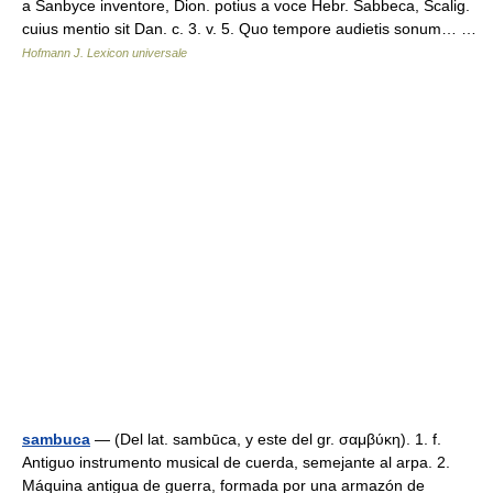
a Sanbyce inventore, Dion. potius a voce Hebr. Sabbeca, Scalig.
cuius mentio sit Dan. c. 3. v. 5. Quo tempore audietis sonum… …
Hofmann J. Lexicon universale
sambuca
— (Del lat. sambūca, y este del gr. σαμβύκη). 1. f.
Antiguo instrumento musical de cuerda, semejante al arpa. 2.
Máquina antigua de guerra, formada por una armazón de