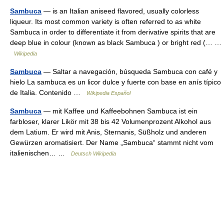
Sambuca
— is an Italian aniseed flavored, usually colorless
liqueur. Its most common variety is often referred to as white
Sambuca in order to differentiate it from derivative spirits that are
deep blue in colour (known as black Sambuca ) or bright red (… …
Wikipedia
Sambuca
— Saltar a navegación, búsqueda Sambuca con café y
hielo La sambuca es un licor dulce y fuerte con base en anís típico
de Italia. Contenido …
Wikipedia Español
Sambuca
— mit Kaffee und Kaffeebohnen Sambuca ist ein
farbloser, klarer Likör mit 38 bis 42 Volumenprozent Alkohol aus
dem Latium. Er wird mit Anis, Sternanis, Süßholz und anderen
Gewürzen aromatisiert. Der Name „Sambuca“ stammt nicht vom
italienischen… …
Deutsch Wikipedia