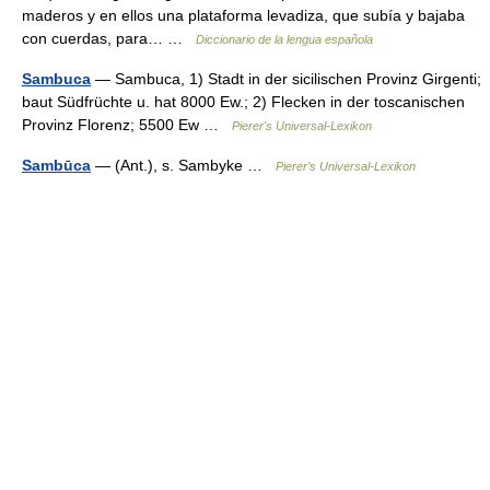
maderos y en ellos una plataforma levadiza, que subía y bajaba
con cuerdas, para… …
Diccionario de la lengua española
Sambuca
— Sambuca, 1) Stadt in der sicilischen Provinz Girgenti;
baut Südfrüchte u. hat 8000 Ew.; 2) Flecken in der toscanischen
Provinz Florenz; 5500 Ew …
Pierer's Universal-Lexikon
Sambūca
— (Ant.), s. Sambyke …
Pierer's Universal-Lexikon