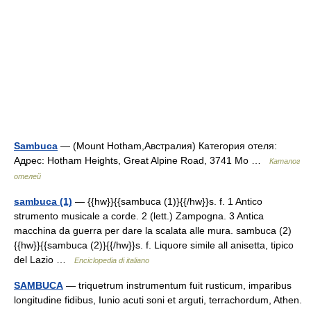
Sambuca
— (Mount Hotham,Австралия) Категория отеля:
Адрес: Hotham Heights, Great Alpine Road, 3741 Mo …
Каталог
отелей
sambuca (1)
— {{hw}}{{sambuca (1)}{{/hw}}s. f. 1 Antico
strumento musicale a corde. 2 (lett.) Zampogna. 3 Antica
macchina da guerra per dare la scalata alle mura. sambuca (2)
{{hw}}{{sambuca (2)}{{/hw}}s. f. Liquore simile all anisetta, tipico
del Lazio …
Enciclopedia di italiano
SAMBUCA
— triquetrum instrumentum fuit rusticum, imparibus
longitudine fidibus, Iunio acuti soni et arguti, terrachordum, Athen.