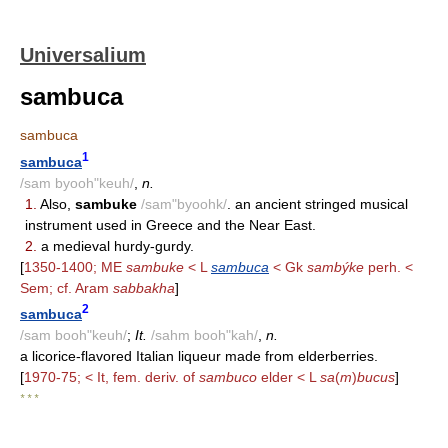
Universalium
sambuca
sambuca
1
sambuca
/sam byooh"keuh/
,
n.
1.
Also,
sambuke
/sam"byoohk/
. an ancient stringed musical
instrument used in Greece and the Near East.
2.
a medieval hurdy-gurdy.
[
1350-1400; ME
sambuke
< L
sambuca
< Gk
sambýke
perh. <
Sem; cf. Aram
sabbakha
]
2
sambuca
/sam booh"keuh/
;
It.
/sahm booh"kah/
,
n.
a licorice-flavored Italian liqueur made from elderberries.
[
1970-75; < It, fem. deriv. of
sambuco
elder < L
sa
(
m
)
bucus
]
* * *