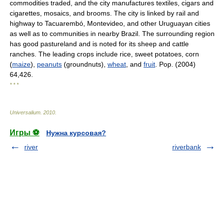
commodities traded, and the city manufactures textiles, cigars and
cigarettes, mosaics, and brooms. The city is linked by rail and
highway to Tacuarembó, Montevideo, and other Uruguayan cities
as well as to communities in nearby Brazil. The surrounding region
has good pastureland and is noted for its sheep and cattle
ranches. The leading crops include rice, sweet potatoes, corn
(
maize
),
peanuts
(groundnuts),
wheat
, and
fruit
. Pop. (2004)
64,426.
* * *
Universalium
.
2010
.
Игры ⚽
Нужна курсовая?
river
riverbank