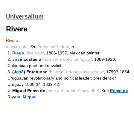
Universalium
Rivera
Rivera
/ri vair"euh/
;
Sp.
/rddee ve"rddah/
,
n.
1.
Diego
/dye"gaw/
, 1886-1957, Mexican painter.
2.
Jos
é Eustasio
/haw se" e'oohs tah"syaw/
, 1889-1928,
Colombian poet and novelist.
3.
(
Jos
é) Fructuoso
/haw se" frddoohk twaw"saw/
, 1790?-1854,
Uruguayan revolutionary and political leader: president of
Uruguay 1830-34, 1839-42.
4.
Miguel Primo de
/mee gel" prddee"maw dhe/
. See
Primo de
Rivera
,
Miguel
.