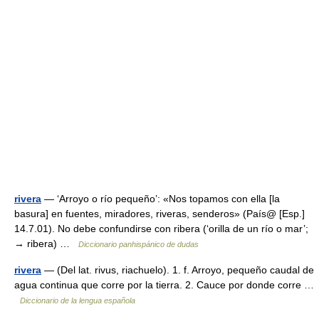
rivera
— ‘Arroyo o río pequeño’: «Nos topamos con ella [la
basura] en fuentes, miradores, riveras, senderos» (País@ [Esp.]
14.7.01). No debe confundirse con ribera (‘orilla de un río o mar’;
→ ribera) …
Diccionario panhispánico de dudas
rivera
— (Del lat. rivus, riachuelo). 1. f. Arroyo, pequeño caudal de
agua continua que corre por la tierra. 2. Cauce por donde corre …
Diccionario de la lengua española