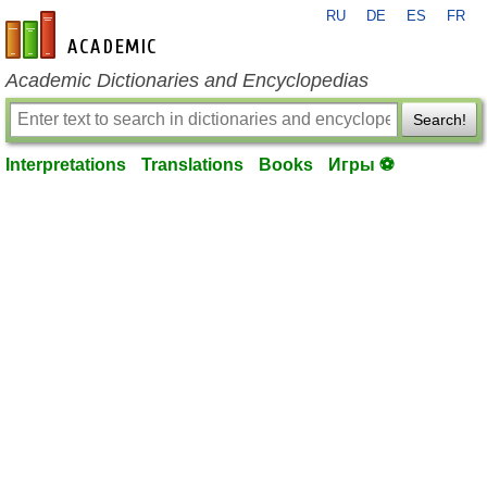
RU
DE
ES
FR
en-academic.com
Academic Dictionaries and Encyclopedias
Search!
Interpretations
Translations
Books
Игры ⚽