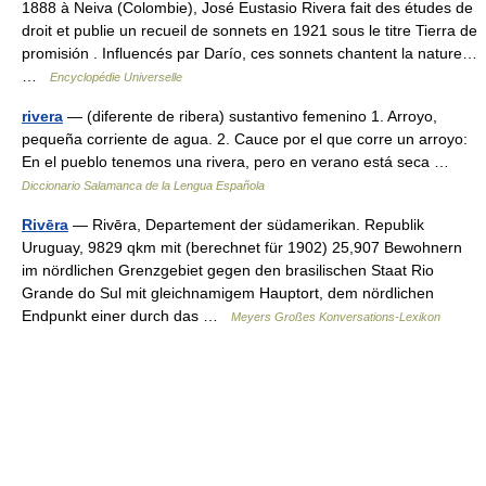
1888 à Neiva (Colombie), José Eustasio Rivera fait des études de
droit et publie un recueil de sonnets en 1921 sous le titre Tierra de
promisión . Influencés par Darío, ces sonnets chantent la nature…
…
Encyclopédie Universelle
rivera
— (diferente de ribera) sustantivo femenino 1. Arroyo,
pequeña corriente de agua. 2. Cauce por el que corre un arroyo:
En el pueblo tenemos una rivera, pero en verano está seca …
Diccionario Salamanca de la Lengua Española
Rivēra
— Rivēra, Departement der südamerikan. Republik
Uruguay, 9829 qkm mit (berechnet für 1902) 25,907 Bewohnern
im nördlichen Grenzgebiet gegen den brasilischen Staat Rio
Grande do Sul mit gleichnamigem Hauptort, dem nördlichen
Endpunkt einer durch das …
Meyers Großes Konversations-Lexikon