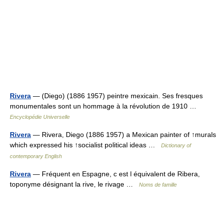
Rivera
— (Diego) (1886 1957) peintre mexicain. Ses fresques
monumentales sont un hommage à la révolution de 1910 …
Encyclopédie Universelle
Rivera
— Rivera, Diego (1886 1957) a Mexican painter of ↑murals
which expressed his ↑socialist political ideas …
Dictionary of
contemporary English
Rivera
— Fréquent en Espagne, c est l équivalent de Ribera,
toponyme désignant la rive, le rivage …
Noms de famille