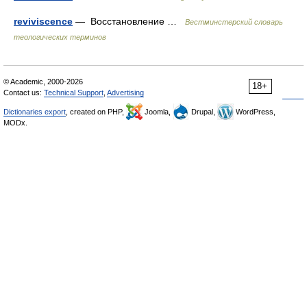
reviviscence
— Восстановление …
Вестминстерский словарь
теологических терминов
© Academic, 2000-2026
18+
Contact us:
Technical Support
,
Advertising
Dictionaries export
, created on PHP,
Joomla,
Drupal,
WordPress,
MODx.