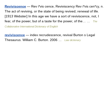
Reviviscence
— Rev i*vis cence, Reviviscency Rev i*vis cen*cy, n.
The act of reviving, or the state of being revived; renewal of life.
[1913 Webster] In this age we have a sort of reviviscence, not, I
fear, of the power, but of a taste for the power, of the… …
The
Collaborative International Dictionary of English
reviviscence
— index recrudescence, revival Burton s Legal
Thesaurus. William C. Burton. 2006 …
Law dictionary