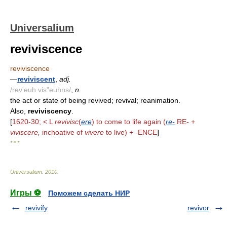
Universalium
reviviscence
reviviscence
—
reviviscent
,
adj.
/rev'euh vis"euhns/
,
n.
the act or state of being revived; revival; reanimation.
Also,
reviviscency
.
[
1620-30; < L
revivisc
(
ere
) to come to life again (
re-
RE- +
viviscere,
inchoative of
vivere
to live) + -ENCE
]
* * *
Universalium
.
2010
.
Игры ⚽
Поможем сделать НИР
revivify
revivor