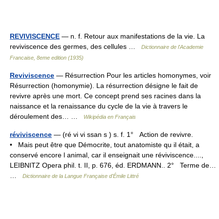
REVIVISCENCE
— n. f. Retour aux manifestations de la vie. La
reviviscence des germes, des cellules …
Dictionnaire de l'Academie
Francaise, 8eme edition (1935)
Reviviscence
— Résurrection Pour les articles homonymes, voir
Résurrection (homonymie). La résurrection désigne le fait de
revivre après une mort. Ce concept prend ses racines dans la
naissance et la renaissance du cycle de la vie à travers le
déroulement des… …
Wikipédia en Français
réviviscence
— (ré vi vi ssan s ) s. f. 1° Action de revivre.
• Mais peut être que Démocrite, tout anatomiste qu il était, a
conservé encore l animal, car il enseignait une réviviscence....,
LEIBNITZ Opera phil. t. II, p. 676, éd. ERDMANN.. 2° Terme de…
…
Dictionnaire de la Langue Française d'Émile Littré