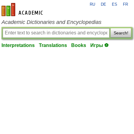
RU
DE
ES
FR
en-academic.com
Academic Dictionaries and Encyclopedias
Search!
Interpretations
Translations
Books
Игры ⚽