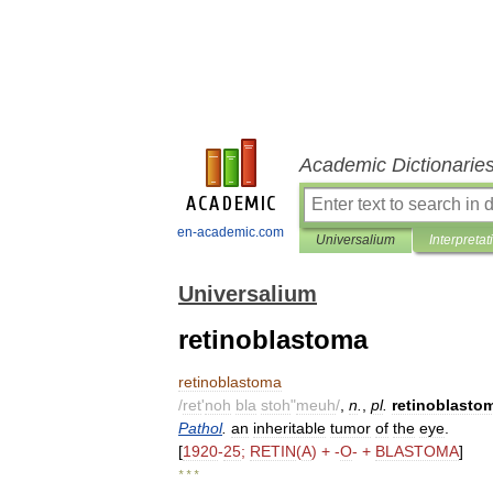
Academic Dictionarie
en-academic.com
Universalium
Interpretat
Universalium
retinoblastoma
retinoblastoma
/
ret
'
noh
bla
stoh
"
meuh
/
,
n
.
,
pl
.
retinoblasto
Pathol
.
an
inheritable
tumor
of
the
eye
.
[
1920
-
25
;
RETIN
(
A
) + -
O
- +
BLASTOMA
]
* * *