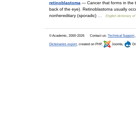
retinoblastoma
— Cancer that forms in the tis
back of the eye). Retinoblastoma usually occu
nonhereditary (sporadic) …
English dictionary o
© Academic, 2000-2026
Contact us:
Technical Support
,
Dictionaries export
, created on PHP,
Joomla,
Dr