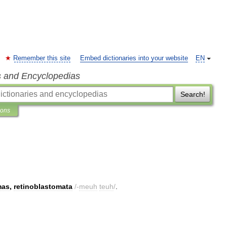
Remember this site
Embed dictionaries into your website
EN
s and Encyclopedias
Search!
ions
mas
,
retinoblastomata
/-
meuh
teuh
/
.