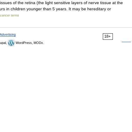
sues of the retina (the light sensitive layers of nerve tissue at the
rs in children younger than 5 years. It may be hereditary or
f cancer terms
Advertising
18+
upal,
WordPress, MODx.