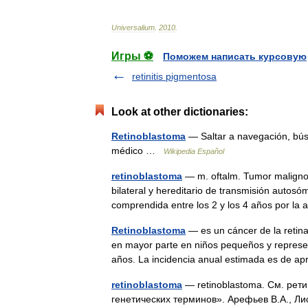
Universalium
.
2010
.
Игры ⚽
Поможем написать курсовую
retinitis pigmentosa
Look at other dictionaries:
Retinoblastoma
— Saltar a navegación, bús
médico …
Wikipedia Español
retinoblastoma
— m. oftalm. Tumor maligno 
bilateral y hereditario de transmisión autos
comprendida entre los 2 y los 4 años por l
Retinoblastoma
— es un cáncer de la retin
en mayor parte en niños pequeños y represe
años. La incidencia anual estimada es de
retinoblastoma
— retinoblastoma. См. рет
генетических терминов». Арефьев В.А., Ли