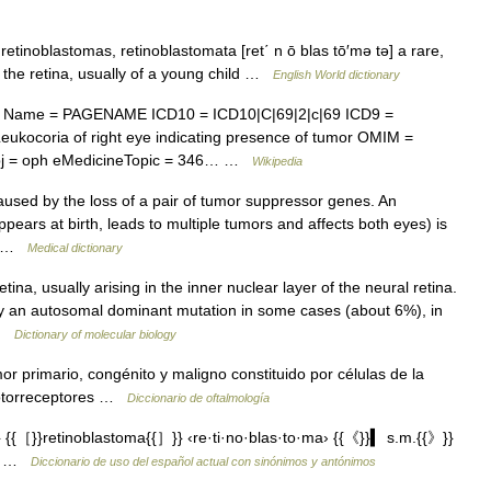
 retinoblastomas, retinoblastomata [ret΄ n ō blas tō′mə tə] a rare,
n the retina, usually of a young child …
English World dictionary
x Name = PAGENAME ICD10 = ICD10|C|69|2|c|69 ICD9 =
ukocoria of right eye indicating presence of tumor OMIM =
bj = oph eMedicineTopic = 346… …
Wikipedia
sed by the loss of a pair of tumor suppressor genes. An
appears at birth, leads to multiple tumors and affects both eyes) is
n… …
Medical dictionary
ina, usually arising in the inner nuclear layer of the neural retina.
y an autosomal dominant mutation in some cases (about 6%), in
 …
Dictionary of molecular biology
 primario, congénito y maligno constituido por células de la
 fotorreceptores …
Diccionario de oftalmología
{［}}retinoblastoma{{］}} ‹re·ti·no·blas·to·ma› {{《}}▍ s.m.{{》}}
ina …
Diccionario de uso del español actual con sinónimos y antónimos