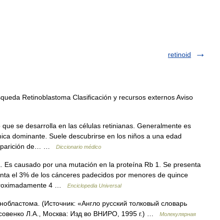
retinoid
queda Retinoblastoma Clasificación y recursos externos Aviso
que se desarrolla en las células retinianas. Generalmente es
ómica dominante. Suele descubrirse en los niños a una edad
a aparición de… …
Diccionario médico
a. Es causado por una mutación en la proteína Rb 1. Se presenta
nta el 3% de los cánceres padecidos por menores de quince
 aproximadamente 4 …
Enciclopedia Universal
инобластома. (Источник: «Англо русский толковый словарь
совенко Л.А., Москва: Изд во ВНИРО, 1995 г.) …
Молекулярная