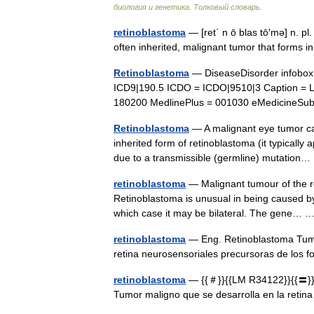
биология и генетика. Толковый словарь.
retinoblastoma
— [ret΄ n ō blas tō′mə] n. pl.
often inherited, malignant tumor that forms i
Retinoblastoma
— DiseaseDisorder infobo
ICD9|190.5 ICDO = ICDO|9510|3 Caption = Le
180200 MedlinePlus = 001030 eMedicineSu
Retinoblastoma
— A malignant eye tumor cau
inherited form of retinoblastoma (it typically 
due to a transmissible (germline) mutatio
retinoblastoma
— Malignant tumour of the ret
Retinoblastoma is unusual in being caused b
which case it may be bilateral. The gene…
retinoblastoma
— Eng. Retinoblastoma Tumor
retina neurosensoriales precursoras de los
retinoblastoma
— {{＃}}{{LM R34122}}{{〓}} {
Tumor maligno que se desarrolla en la ret