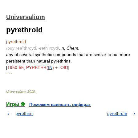
Universalium
pyrethroid
pyrethroid
/puy ree"throyd, -reth"royd/
,
n. Chem.
any of several synthetic compounds that are similar to but more
persistent than natural pyrethrins.
[
1950-55; PYRETHR(
IN
) + -OID
]
* * *
Universalium
.
2010
.
Игры ⚽
Поможем написать реферат
pyrethrin
pyrethrum