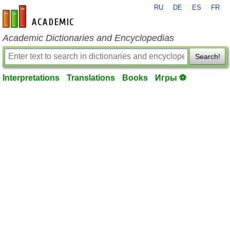
RU
DE
ES
FR
en-academic.com
Academic Dictionaries and Encyclopedias
Search!
Interpretations
Translations
Books
Игры ⚽