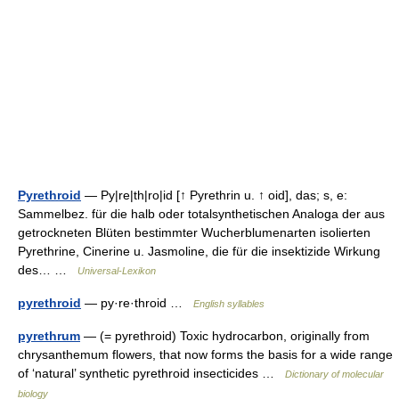
Pyrethroid
— Py|re|th|ro|id [↑ Pyrethrin u. ↑ oid], das; s, e:
Sammelbez. für die halb oder totalsynthetischen Analoga der aus
getrockneten Blüten bestimmter Wucherblumenarten isolierten
Pyrethrine, Cinerine u. Jasmoline, die für die insektizide Wirkung
des… …
Universal-Lexikon
pyrethroid
— py·re·throid …
English syllables
pyrethrum
— (= pyrethroid) Toxic hydrocarbon, originally from
chrysanthemum flowers, that now forms the basis for a wide range
of ‘natural’ synthetic pyrethroid insecticides …
Dictionary of molecular
biology