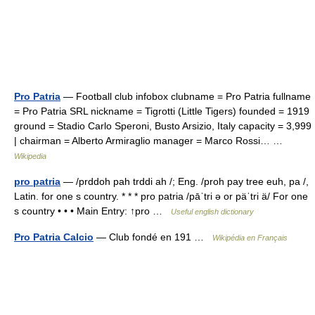
Pro Patria
— Football club infobox clubname = Pro Patria fullname
= Pro Patria SRL nickname = Tigrotti (Little Tigers) founded = 1919
ground = Stadio Carlo Speroni, Busto Arsizio, Italy capacity = 3,999
| chairman = Alberto Armiraglio manager = Marco Rossi… …
Wikipedia
pro patria
— /prddoh pah trddi ah /; Eng. /proh pay tree euh, pa /,
Latin. for one s country. * * * pro patria /pāˈtri ə or päˈtri ä/ For one
s country • • • Main Entry: ↑pro …
Useful english dictionary
Pro Patria Calcio
— Club fondé en 191 …
Wikipédia en Français