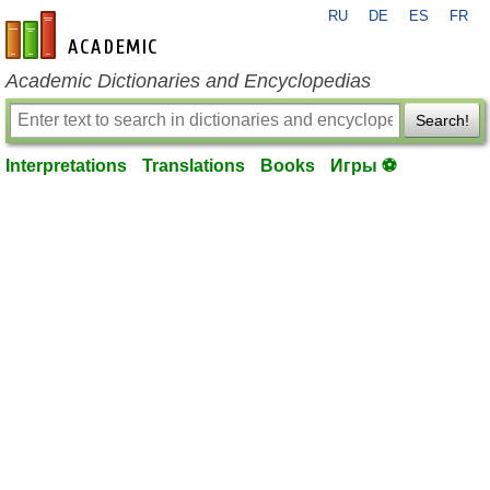
RU
DE
ES
FR
en-academic.com
Academic Dictionaries and Encyclopedias
Search!
Interpretations
Translations
Books
Игры ⚽