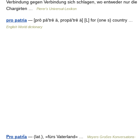
Verbindung gegen Verbindung sich schlagen, wo entweder nur die
Chargirten …
Pierer's Universal-Lexikon
pro patria
— [prō pā′trē ä, propä′trē ä] [L] for (one s) country …
English World dictionary
Pro patrĭa
— (lat.), »fürs Vaterland« …
Meyers Großes Konversations-