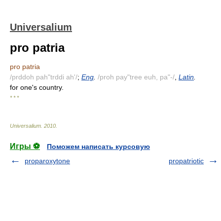
Universalium
pro patria
pro patria
/prddoh pah"trddi ah'/
;
Eng
.
/proh pay"tree euh, pa"-/
,
Latin
.
for one's country.
* * *
Universalium
.
2010
.
Игры ⚽
Поможем написать курсовую
proparoxytone
propatriotic