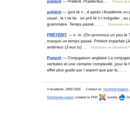
preterit
— Preterit, Praeteritus …
Thresor de l
prétérit
— (pré té ri ; d après l Académie on 
usuel ; le t se lie : un pré té ri t irrégulier ; a
grammaire. Temps passé.… …
Dictionnaire de 
PRÉTÉRIT
— s. m. (On prononce un peu le T f
marque un temps passé. Prétérit imparfait (Je lis
antérieur (J eus lu) …
Dictionnaire de l'Academie 
Preterit
— Conjugaison anglaise La conjugais
verbales et une certaine complexité, pour le 
effet plus guidé par l aspect que par la… 
© Academic, 2000-2026
Contact us:
Technical Support
,
Dictionaries export
, created on PHP,
Joomla,
Dr