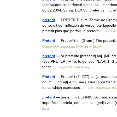
(echivalând cu perfectul simplu sau imperfectul
08.02.2004. Sursa: DEX 98 preterít s. m.,
preterit
— PRETERIT. s. m. Terme de Grammair
qui se dit de l inflexion du verbe, par laquell
preterit plus que parfait. le preterit …
Dictionn
Preterit
— Pret er*it, n. (Gram.) The preterit
Collaborative International Dictionary of English
preterit
— or preterite [pret′ər it] adj. [ME pr
(see PRETER ) + ire, to go: see YEAR] 1. Gra
tense …
English World dictionary
Preterit
— Pret er*it (?; 277), a. [L. praeterit
go: cf. F. pr[ e]t[ e]rit. See {Issue}.] [Written 
tense which expresses …
The Collaborative Inter
preterit
— prȅterit m DEFINICIJA gram. naziv z
imperfekt i perfekt, odnosno kategoriju vi
portal