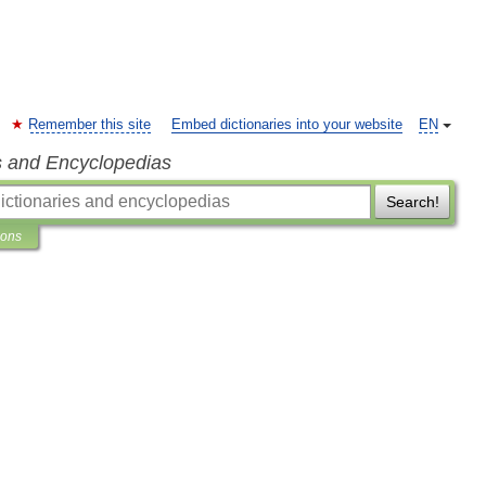
Remember this site
Embed dictionaries into your website
EN
s and Encyclopedias
Search!
ions