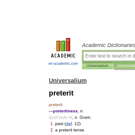
Academic Dictionarie
en-academic.com
Universalium
Interpretat
Universalium
preterit
preterit
—
preteritness
,
n
.
/
pret
"
euhr
it
/
,
n
.
Gram
.
1
.
past
(
def
.
12
).
2
.
a
preterit
tense
.