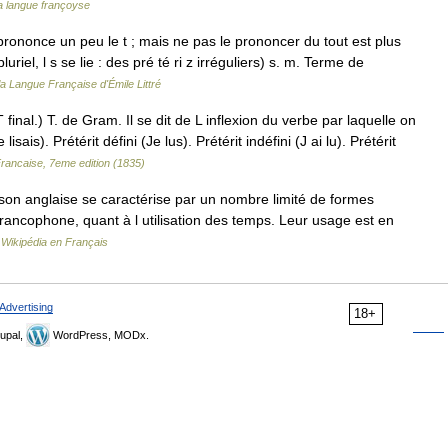
a langue françoyse
prononce un peu le t ; mais ne pas le prononcer du tout est plus
u pluriel, l s se lie : des pré té ri z irréguliers) s. m. Terme de
la Langue Française d'Émile Littré
inal.) T. de Gram. Il se dit de L inflexion du verbe par laquelle on
ais). Prétérit défini (Je lus). Prétérit indéfini (J ai lu). Prétérit
Francaise, 7eme edition (1835)
on anglaise se caractérise par un nombre limité de formes
francophone, quant à l utilisation des temps. Leur usage est en
…
Wikipédia en Français
Advertising
18+
upal,
WordPress, MODx.