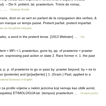
). – Din fr. prétérit, lat. praeteritum. Trimis de romac,
 pl.… …
Dicționar Român
e, dont on se sert en parlant de la conjugaison des verbes, &
e on marque un temps passé. Preterit parfait. preterit imparfait.
aire de l'Académie française
; also, a word in the preterit tense. [1913 Webster] …
The
eterit < MFr < L praeteritus, gone by, pp. of praeterire < praeter
m. expressing past action or state 2. Rare former n. 1. the past
us, p. p. of praeterire to go or pass by; praeter beyond, by + ire to
also {preterite} and {pr[ae]terite}.] 1. (Gram.) Past; applied to a
national Dictionary of English
a prošlo vrijeme u nekim jezicima koji nemaju kao oblik aorist,
da (aspekta) ETIMOLOGIJA lat. (tempus) praeteritum …
Hrvatski jezični