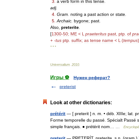
3
.
a
verb
form
in
this
tense
.
adj
.
4
.
Gram
.
noting
a
past
action
or
state
.
5
.
Archaic
.
bygone
;
past
.
Also
,
preterite
.
[
1300
-
50
;
ME
<
L
praeteritus
past
,
ptp
.
of
pra
+
-
tus
ptp
.
suffix
;
as
tense
name
<
L
(
tempus
* * *
Universalium
.
2010
.
Игры ⚽
Нужен реферат?
preterist
Look at other dictionaries:
prétérit
— [ preterit ] n. m. • déb. XIIIe; lat.
Forme temporelle du passé. Spécialt Passé sim
simple français. ● prétérit nom… …
Encyclopé
preterit
— PRETERÍT, preterite, s.n. (gram.) T