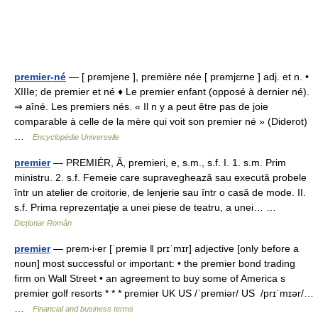
premier-né
— [ prəmjene ], première née [ prəmjɛrne ] adj. et n. •
XIIIe; de premier et né ♦ Le premier enfant (opposé à dernier né).
⇒ aîné. Les premiers nés. « Il n y a peut être pas de joie
comparable à celle de la mère qui voit son premier né » (Diderot)
…
Encyclopédie Universelle
premier
— PREMIÉR, Ă, premieri, e, s.m., s.f. I. 1. s.m. Prim
ministru. 2. s.f. Femeie care supraveghează sau execută probele
într un atelier de croitorie, de lenjerie sau într o casă de mode. II.
s.f. Prima reprezentaţie a unei piese de teatru, a unei… …
Dicționar Român
premier
— prem‧i‧er [ˈpremiə ǁ prɪˈmɪr] adjective [only before a
noun] most successful or important: • the premier bond trading
firm on Wall Street • an agreement to buy some of America s
premier golf resorts * * * premier UK US /ˈpremiər/ US /prɪˈmɪər/…
…
Financial and business terms