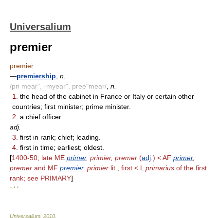
Universalium
premier
premier
—
premiership
,
n.
/pri mear", -myear", pree"mear/
,
n.
1.
the head of the cabinet in France or Italy or certain other
countries; first minister; prime minister.
2.
a chief officer.
adj.
3.
first in rank; chief; leading.
4.
first in time; earliest; oldest.
[
1400-50; late ME
primer
, primier, premer
(
adj
.) < AF
primer
,
premer
and MF
premier
, primier
lit., first < L
primarius
of the first
rank; see PRIMARY
]
* * *
Universalium
.
2010
.