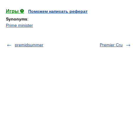
Игры ⚽
Поможем написать реферат
Synonyms
:
Prime minister
premidsummer
Premier Cru