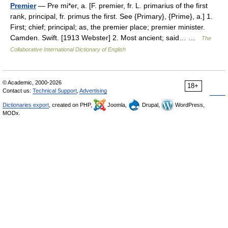
Premier
— Pre mi*er, a. [F. premier, fr. L. primarius of the first
rank, principal, fr. primus the first. See {Primary}, {Prime}, a.] 1.
First; chief; principal; as, the premier place; premier minister.
Camden. Swift. [1913 Webster] 2. Most ancient; said… …
The
Collaborative International Dictionary of English
© Academic, 2000-2026
18+
Contact us:
Technical Support
,
Advertising
Dictionaries export
, created on PHP,
Joomla,
Drupal,
WordPress,
MODx.