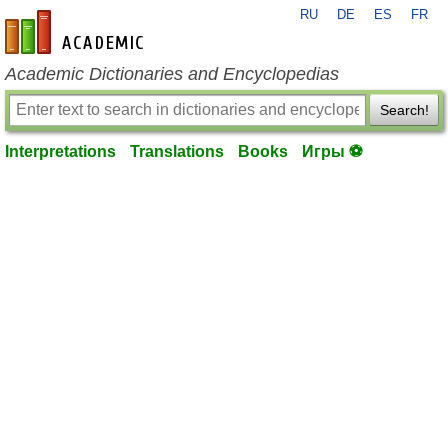
RU
DE
ES
FR
en-academic.com
Academic Dictionaries and Encyclopedias
Search!
Interpretations
Translations
Books
Игры ⚽