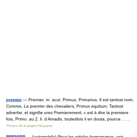
premier
— Premier, m. acut. Primus, Primarius. Il est tantost nom,
Comme, Le premier des chevaliers, Primus equitum; Tantost
adverbe, et signifie ores Premierement, c est à dire la premiere
fois, Primo. au 2. li. d Amadis, toutesfois il en douta, pource… …
Thresor de la langue françoyse
PREMIER
— (automobile) Pour les articles homonymes, voir