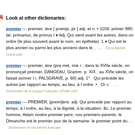
Look at other dictionaries:
premier
— premier, ière [ prəmje, jɛr ] adj. et n. • 1104; primer 980;
lat. primarius, de primus I ♦ Adj. Qui vient avant les autres, dans un
ordre (le plus souvent avant le nom, en épithète). 1 ♦ Qui est le
plus ancien ou parmi les plus anciens dans le… …
Encyclopédie
Universelle
premier
— premier, ière (pre mié, miè r ; dans le XVIIe siècle, on
prononçait prémier, DANGEAU, Gramm. p. XIX ; au XVIe siècle, on
faisait sonner l r, PALSGRAVE, p. 60) adj. 1° Qui précède les
autres par rapport au temps, au lieu, à l ordre. • Or c… …
Dictionnaire de la Langue Française d'Émile Littré
premier
— PREMIER, [premi]ere. adj. Qui precede par rapport au
temps, à l ordre, au lieu, à la dignité, à la situation, &c. Le premier
homme, Adam nostre premier pere, nos premiers parents. le
Dimanche est le premier jour de la semaine. le premier point du …
Dictionnaire de l'Académie française