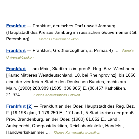
Frankfurt
— Frankfurt, deutsches Dorf unweit Jamburg
(Hauptstadt des Kreises Jamburg im russischen Gouvernement St.
Petersburg) …
Pierer's Universal-Lexikon
Frankfurt
— Frankfurt, Großherzogthum, s. Primas 4) …
Pierer's
Universal-Lexikon
Frankfurt
— am Main, Stadtkreis im preuß. Reg. Bez. Wiesbaden
[Karte: Mittleres Westdeutschland, 10, bei Rheinprovinz], bis 1866
eine der vier freien Städte des Deutschen Bundes, rechts am
Main, (1900) 288.989 (1905: 336.985) E. (88.457 Katholiken,
21.974… …
Kleines Konversations-Lexikon
Frankfurt [2]
— Frankfurt an der Oder, Hauptstadt des Reg. Bez.
F. (19.198 qkm, 1.179.250 E.; 17 Land , 5 Stadtkreise) der preuß.
Prov. Brandenburg, an der Oder, (1900) 61.852 E., Land ,
Amtsgericht, Oberpostdirektion, Reichsbankstelle, Handels ,
Handwerkskammer …
Kleines Konversations-Lexikon