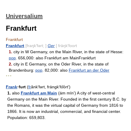
Universalium
Frankfurt
Frankfurt
Frankfurt
[fraŋk′fərt; ]
Ger
[ f
r
äŋk′foo
r
t
1.
city in W Germany, on the Main River, in the state of Hesse:
pop
. 656,000: also Frankfurt am MainFrankfurt
2.
city in E Germany, on the Oder River, in the state of
Brandenburg:
pop
. 82,000: also
Frankfurt an der Oder
* * *
Frank
·furt
(
fr
ănkʹfərt, frängkʹfo͝ort')
1.
also
Frankfurt am Main
(äm mīnʹ) A city of west-central
Germany on the Main River. Founded in the first century B.C. by
the Romans, it was the virtual capital of Germany from 1816 to
1866. It is now an industrial, commercial, and financial center.
Population: 659,803.