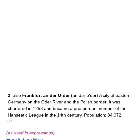
2.
also
Frankfurt an der O·der
(än dər ōʹdər) A city of eastern
Germany on the Oder River and the Polish border. It was
chartered in 1253 and became a prosperous member of the
Hanseatic League in the 14th century. Population: 84,072.
* * *
(as used in expressions)
Frankfurt am Main