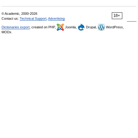
© Academic, 2000-2026
18+
Contact us:
Technical Support
,
Advertising
Dictionaries export
, created on PHP,
Joomla,
Drupal,
WordPress,
MODx.