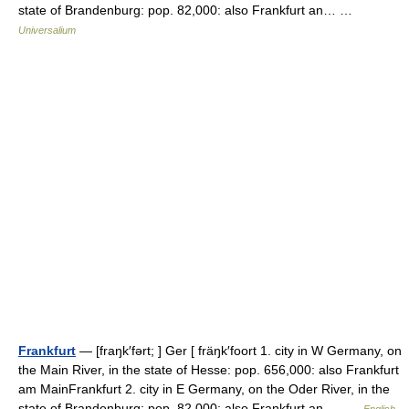
state of Brandenburg: pop. 82,000: also Frankfurt an… …
Universalium
Frankfurt
— [fraŋk′fərt; ] Ger [ fräŋk′foort 1. city in W Germany, on
the Main River, in the state of Hesse: pop. 656,000: also Frankfurt
am MainFrankfurt 2. city in E Germany, on the Oder River, in the
state of Brandenburg: pop. 82,000: also Frankfurt an… …