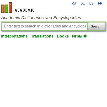
RU
DE
ES
FR
en-academic.com
Academic Dictionaries and Encyclopedias
Search!
Interpretations
Translations
Books
Игры ⚽