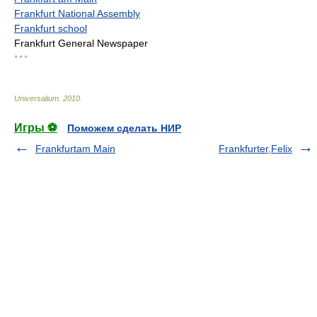
Frankfurt National Assembly
Frankfurt school
Frankfurt General Newspaper
* * *
Universalium
.
2010
.
Игры ⚽
Поможем сделать НИР
Frankfurtam Main
Frankfurter,Felix