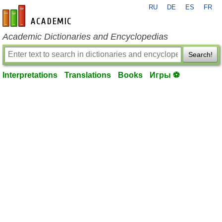
RU
DE
ES
FR
en-academic.com
Academic Dictionaries and Encyclopedias
Search!
Interpretations
Translations
Books
Игры ⚽