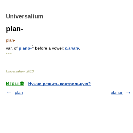
Universalium
plan-
plan-
1
var. of
plano-
before a vowel:
planate
.
* * *
Universalium
.
2010
.
Игры ⚽
Нужно решить контрольную?
plan
planar