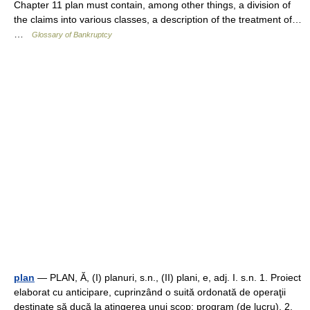
Chapter 11 plan must contain, among other things, a division of
the claims into various classes, a description of the treatment of…
…
Glossary of Bankruptcy
plan
— PLAN, Ă, (I) planuri, s.n., (II) plani, e, adj. I. s.n. 1. Proiect
elaborat cu anticipare, cuprinzând o suită ordonată de operaţii
destinate să ducă la atingerea unui scop; program (de lucru). 2.