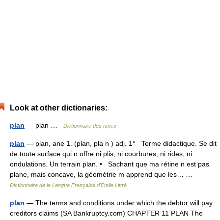
Look at other dictionaries:
plan
— plan …
Dictionnaire des rimes
plan
— plan, ane 1. (plan, pla n ) adj. 1° Terme didactique. Se dit
de toute surface qui n offre ni plis, ni courbures, ni rides, ni
ondulations. Un terrain plan. • Sachant que ma rétine n est pas
plane, mais concave, la géométrie m apprend que les… …
Dictionnaire de la Langue Française d'Émile Littré
plan
— The terms and conditions under which the debtor will pay
creditors claims (SA Bankruptcy.com) CHAPTER 11 PLAN The