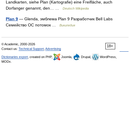
Landkarten, siehe Plan (Kartografie) eine Freifläche, auch
Dorfanger genannt, den… …
Deutsch Wikipedia
Plan 9
— Glenda, эмблема Plan 9 Разработчик Bell Labs
Семейство ОС потомок …
Википедия
© Academic, 2000-2026
18+
Contact us:
Technical Support
,
Advertising
Dictionaries export
, created on PHP,
Joomla,
Drupal,
WordPress,
MODx.