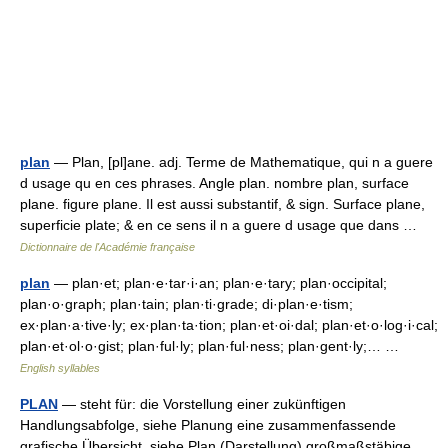
plan
— Plan, [pl]ane. adj. Terme de Mathematique, qui n a guere
d usage qu en ces phrases. Angle plan. nombre plan, surface
plane. figure plane. Il est aussi substantif, & sign. Surface plane,
superficie plate; & en ce sens il n a guere d usage que dans …
Dictionnaire de l'Académie française
plan
— plan·et; plan·e·tar·i·an; plan·e·tary; plan·occipital;
plan·o·graph; plan·tain; plan·ti·grade; di·plan·e·tism;
ex·plan·a·tive·ly; ex·plan·ta·tion; plan·et·oi·dal; plan·et·o·log·i·cal;
plan·et·ol·o·gist; plan·ful·ly; plan·ful·ness; plan·gent·ly;… …
English syllables
PLAN
— steht für: die Vorstellung einer zukünftigen
Handlungsabfolge, siehe Planung eine zusammenfassende
grafische Übersicht, siehe Plan (Darstellung) großmaßstäbige