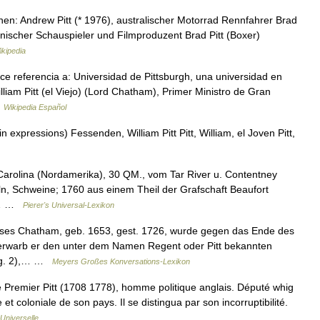
en: Andrew Pitt (* 1976), australischer Motorrad Rennfahrer Brad
kanischer Schauspieler und Filmproduzent Brad Pitt (Boxer)
kipedia
e referencia a: Universidad de Pittsburgh, una universidad en
liam Pitt (el Viejo) (Lord Chatham), Primer Ministro de Gran
…
Wikipedia Español
 in expressions) Fessenden, William Pitt Pitt, William, el Joven Pitt,
 Carolina (Nordamerika), 30 QM., vom Tar River u. Contentney
ln, Schweine; 1760 aus einem Theil der Grafschaft Beaufort
0:… …
Pierer's Universal-Lexikon
ses Chatham, geb. 1653, gest. 1726, wurde gegen das Ende des
erwarb er den unter dem Namen Regent oder Pitt bekannten
Fig. 2),… …
Meyers Großes Konversations-Lexikon
 Premier Pitt (1708 1778), homme politique anglais. Député whig
et coloniale de son pays. Il se distingua par son incorruptibilité.
Universelle