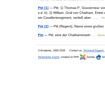
Pitt [1]
— Pitt, 1) Thomas P., Gouverneur vo
s.d. h). 2) William, Graf von Chatham, Enkel 
ein Cavallerieregiment, verließ aber… …
Pie
Pitt [2]
— Pitt (Regent), Name eines großen
Pitt
— Pitt, eine der Chathaminseln …
Kleine
© Academic, 2000-2026
Contact us:
Technical Support
,
Dictionaries export
, created on PHP,
Joomla,
Dr