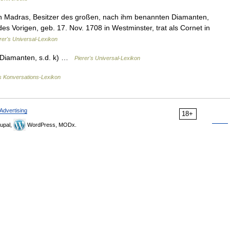
n Madras, Besitzer des großen, nach ihm benannten Diamanten,
des Vorigen, geb. 17. Nov. 1708 in Westminster, trat als Cornet in
rer's Universal-Lexikon
 Diamanten, s.d. k) …
Pierer's Universal-Lexikon
s Konversations-Lexikon
Advertising
18+
upal,
WordPress, MODx.