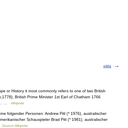
pitta
e or History it most commonly refers to one of two British
h;1778), British Prime Minister 1st Earl of Chatham 1766
ish… …
Wikipedia
me folgender Personen: Andrew Pitt (* 1976), australischer
merikanischer Schauspieler Brad Pitt (* 1981), australischer
…
Deutsch Wikipedia