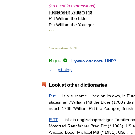
(
as
used
in
expressions
)
Fessenden
William
Pitt
Pitt
William
the
Elder
Pitt
William
the
Younger
* * *
Universalium
.
2010
.
Игры ⚽
Нужно сделать НИР?
pit stop
Look at other dictionaries:
Pitt
— is a surname. Used on its own, in Europ
statesmen:*William Pitt the Elder (1708 ndas
ndash;1768 *William Pitt the Younger, Brit
PITT
— ist ein englischsprachiger Familienna
Motorrad Rennfahrer Brad Pitt (* 1963), US a
Amateurboxer Michael Pitt (* 1981), US… 