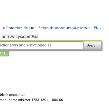
Remember this site
Embed dictionaries into your website
EN
s and Encyclopedias
Search!
ions
British
statesman
.
sman:
prime
minister
1783
-
1801
,
1804
-
06
.