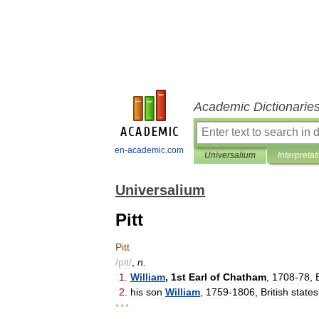
Academic Dictionarie
en-academic.com
Universalium
Interpretat
Universalium
Pitt
Pitt
/
pit
/
,
n
.
1
.
William
,
1st
Earl
of
Chatham
,
1708
-
78
,
2
.
his
son
William
,
1759
-
1806
,
British
state
* * *