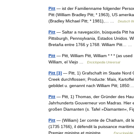
Pitt
— ist der Familienname folgender Person
Pitt (William Bradley Pitt; * 1963), US ameri
(Bradley Michael Pitt; * 1981),… …
Deutsch Wi
Pitt
— Saltar a navegación, búsqueda Pitt hac
Pittsburgh, Pennsylvania, Estados Unidos. Wil
Bretaña entre 1766 y 1768. William Pitt… 
Pitt
— Pitt, William Pitt, William * * * (as used
William, el Viejo …
Enciclopedia Universal
Pitt [3]
— Pitt, 1) Grafschaft im Staate Nord
Creek durchflossen; Producte: Mais, Kartoffe
gebildet u. genannt nach William Pitt; 185
Pitt
— Pitt, 1) Thomas, der Gründer des Hau
Jahrhunderts Gouverneur von Madras. Hier 
großen Diamanten (s. Tafel »Diamanten«, 
Pitt
— (William) 1er comte de Chatham, dit le
(1735 1766), il défendit la puissance maritime 
Premier ministre et ministre… …
Encyclopédie 