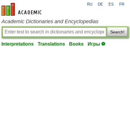
RU
DE
ES
FR
en-academic.com
Academic Dictionaries and Encyclopedias
Search!
Interpretations
Translations
Books
Игры ⚽