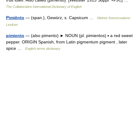
fruit itself. Also called {pimento}. [Webster 1913 Suppl. +PJC] …
The Collaborative International Dictionary of English
Pimiënto
— (span.), Gewürz, s. Capsicum …
Kleines Konversations-
Lexikon
pimiento
— (also pimento) ► NOUN (pl. pimientos) ▪ a red sweet
pepper. ORIGIN Spanish, from Latin pigmentum pigment , later
spice …
English terms dictionary