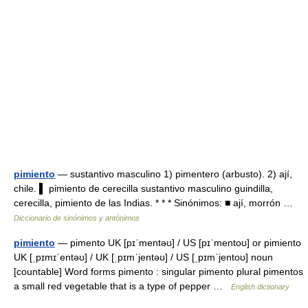
pimiento
— sustantivo masculino 1) pimentero (arbusto). 2) ají,
chile. ▌ pimiento de cerecilla sustantivo masculino guindilla,
cerecilla, pimiento de las Indias. * * * Sinónimos: ■ ají, morrón …
Diccionario de sinónimos y antónimos
pimiento
— pimento UK [pɪˈmentəʊ] / US [pɪˈmentoʊ] or pimiento
UK [ˌpɪmɪˈentəʊ] / UK [ˌpɪmˈjentəʊ] / US [ˌpɪmˈjentoʊ] noun
[countable] Word forms pimento : singular pimento plural pimentos
a small red vegetable that is a type of pepper …
English dictionary