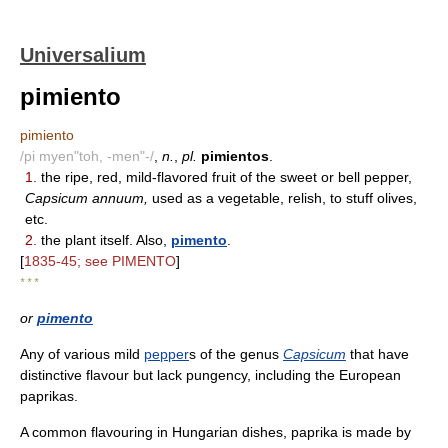
Universalium
pimiento
pimiento
/pi myen"toh, -men"-/
,
n.
,
pl.
pimientos
.
1.
the ripe, red, mild-flavored fruit of the sweet or bell pepper,
Capsicum annuum,
used as a vegetable, relish, to stuff olives,
etc.
2.
the plant itself. Also,
pimento
.
[
1835-45; see PIMENTO
]
* * *
or
pimento
Any of various mild
pepper
s of the genus
Capsicum
that have
distinctive flavour but lack pungency, including the European
paprikas.
A common flavouring in Hungarian dishes, paprika is made by