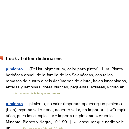
Look at other dictionaries:
pimiento
— (Del lat. pigmentum, color para pintar). 1. m. Planta
herbácea anual, de la familia de las Solanáceas, con tallos
ramosos de cuatro a seis decímetros de altura, hojas lanceoladas,
enteras y lampiñas, flores blancas, pequeñas, axilares, y fruto en
…
Diccionario de la lengua española
pimiento
— pimiento, no valer (importar, apetecer) un pimiento
(higo) expr. no valer nada, no tener valor, no importar. ❙ «Cumplo
años, pues los cumplo... Me importa un pimiento.» Antonio
Mingote, Blanco y Negro, 10.1.99. ❙ «...asegurar que nadie vale
un… …
Diccionario del Argot "El Sohez"