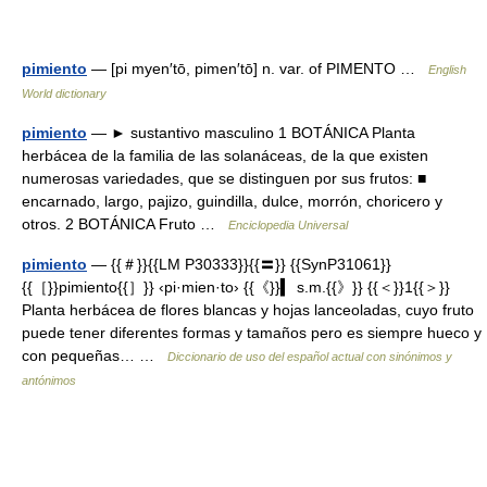
pimiento
— [pi myen′tō, pimen′tō] n. var. of PIMENTO …
English
World dictionary
pimiento
— ► sustantivo masculino 1 BOTÁNICA Planta
herbácea de la familia de las solanáceas, de la que existen
numerosas variedades, que se distinguen por sus frutos: ■
encarnado, largo, pajizo, guindilla, dulce, morrón, choricero y
otros. 2 BOTÁNICA Fruto …
Enciclopedia Universal
pimiento
— {{＃}}{{LM P30333}}{{〓}} {{SynP31061}}
{{［}}pimiento{{］}} ‹pi·mien·to› {{《}}▍ s.m.{{》}} {{＜}}1{{＞}}
Planta herbácea de flores blancas y hojas lanceoladas, cuyo fruto
puede tener diferentes formas y tamaños pero es siempre hueco y
con pequeñas… …
Diccionario de uso del español actual con sinónimos y
antónimos