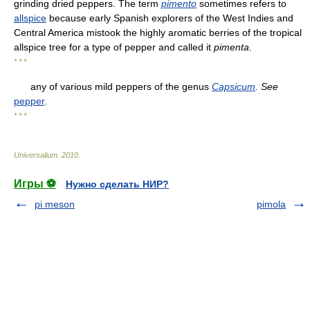
grinding dried peppers. The term
pimento
sometimes refers to
allspice
because early Spanish explorers of the West Indies and
Central America mistook the highly aromatic berries of the tropical
allspice tree for a type of pepper and called it
pimenta
.
* * *
any of various mild peppers of the genus
Capsicum
.
See
pepper
.
* * *
Universalium
.
2010
.
Игры ⚽
Нужно сделать НИР?
pi meson
pimola