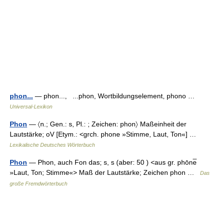
phon...
— phon..., ...phon, Wortbildungselement, phono …
Universal-Lexikon
Phon
— 〈n.; Gen.: s, Pl.: ; Zeichen: phon〉 Maßeinheit der
Lautstärke; oV [Etym.: <grch. phone »Stimme, Laut, Ton«] …
Lexikalische Deutsches Wörterbuch
Phon
— Phon, auch Fon das; s, s (aber: 50 ) <aus gr. phōne̅
»Laut, Ton; Stimme«> Maß der Lautstärke; Zeichen phon …
Das
große Fremdwörterbuch