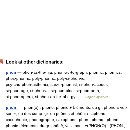
Look at other dictionaries:
phon
— phon·as·the·nia; phon·au·to·graph; phon·ic; phon·ics;
phos·phon·ic; poly·phon·ic; poly·si·phon·ic;
psy·cho·phon·asthenia; sax·o·phon·ist; si·phon·aceous;
si·phon·age; si·phon·al; si·phon·ales; si·phon·anth;
si·phon·aptera; si·phon·ap·ter·ol·o·gy; …
English syllables
phon-
— phon(o) , phone, phonie ♦ Éléments, du gr. phônê « voix,
son », ou des comp. gr. en phônos et phônia : aphone,
cacophonie, phonographe, saxophone. phon , phono , phone,
phonie. éléments, du gr. phônê, voix, son . ⇒PHON(O) , (PHON ,