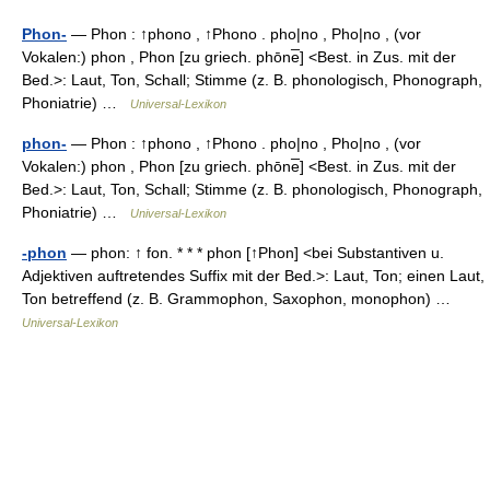
Phon-
— Phon : ↑phono , ↑Phono . pho|no , Pho|no , (vor
Vokalen:) phon , Phon [zu griech. phōne̅] <Best. in Zus. mit der
Bed.>: Laut, Ton, Schall; Stimme (z. B. phonologisch, Phonograph,
Phoniatrie) …
Universal-Lexikon
phon-
— Phon : ↑phono , ↑Phono . pho|no , Pho|no , (vor
Vokalen:) phon , Phon [zu griech. phōne̅] <Best. in Zus. mit der
Bed.>: Laut, Ton, Schall; Stimme (z. B. phonologisch, Phonograph,
Phoniatrie) …
Universal-Lexikon
-phon
— phon: ↑ fon. * * * phon [↑Phon] <bei Substantiven u.
Adjektiven auftretendes Suffix mit der Bed.>: Laut, Ton; einen Laut,
Ton betreffend (z. B. Grammophon, Saxophon, monophon) …
Universal-Lexikon