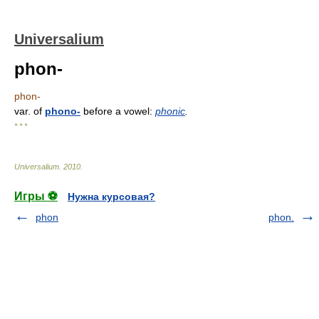
Universalium
phon-
phon-
var. of
phono-
before a vowel:
phonic
.
* * *
Universalium
.
2010
.
Игры ⚽
Нужна курсовая?
phon
phon.