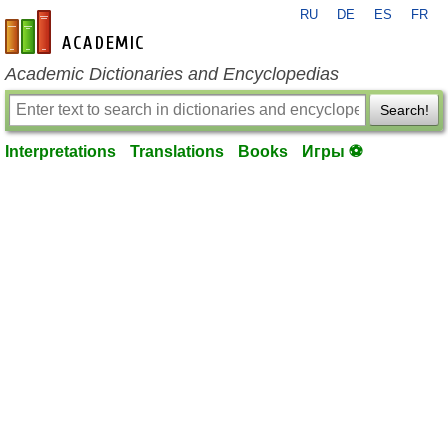
RU
DE
ES
FR
en-academic.com
Academic Dictionaries and Encyclopedias
Search!
Interpretations
Translations
Books
Игры ⚽