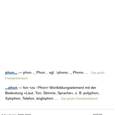
phon...
— phon..., Phon... vgl. ↑phono..., Phono …
Das große
Fremdwörterbuch
...phon
— fon <zu ↑Phon> Wortbildungselement mit der
Bedeutung »Laut, Ton; Stimme; Sprache«, z. B. polyphon,
Xylophon, Telefon, anglophon …
Das große Fremdwörterbuch