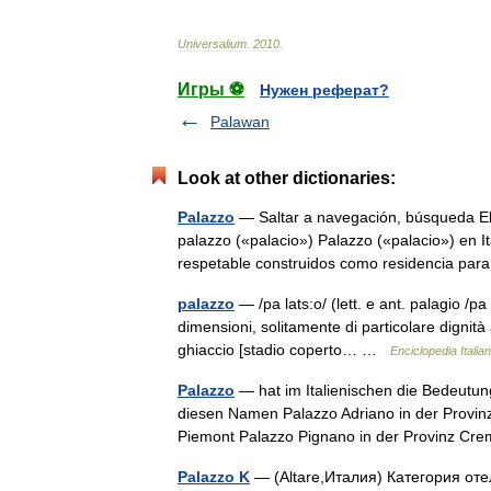
Universalium
.
2010
.
Игры ⚽
Нужен реферат?
Palawan
Look at other dictionaries:
Palazzo
— Saltar a navegación, búsqueda El
palazzo («palacio») Palazzo («palacio») en It
respetable construidos como residencia p
palazzo
— /pa lats:o/ (lett. e ant. palagio /pa l
dimensioni, solitamente di particolare dignit
ghiaccio [stadio coperto… …
Enciclopedia Italia
Palazzo
— hat im Italienischen die Bedeutun
diesen Namen Palazzo Adriano in der Provinz
Piemont Palazzo Pignano in der Provinz 
Palazzo K
— (Altare,Италия) Категория отел