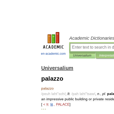
Academic Dictionarie
en-academic.com
Universalium
Interpretat
Universalium
palazzo
palazzo
/
peuh
laht
"
soh
/
;
It
.
/
pah
laht
"
tsaw
/
,
n
.
,
pl
.
pala
an
impressive
public
building
or
private
resid
[
<
It:
lit
.,
PALACE
]
* * *