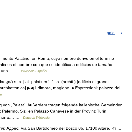
pale
 monte Palatino, en Roma, cuyo nombre derivó en el término
alia es el nombre con que se identifica a edificios de tamaño
ara una… …
Wikipedia Español
adʒo/) s.m. [lat. palatium ]. 1. a. (archit.) [edificio di grandi
à architettonica] ▶◀ ‖ dimora, magione. ● Espressioni: palazzo del
na
g von „Palast“. Außerdem tragen folgende italienische Gemeinden
 Palermo, Sizilien Palazzo Canavese in der Provinz Turin,
Cremona,… …
Deutsch Wikipedia
я: Адрес: Via San Bartolomeo del Bosco 86, 17100 Altare, Ит …