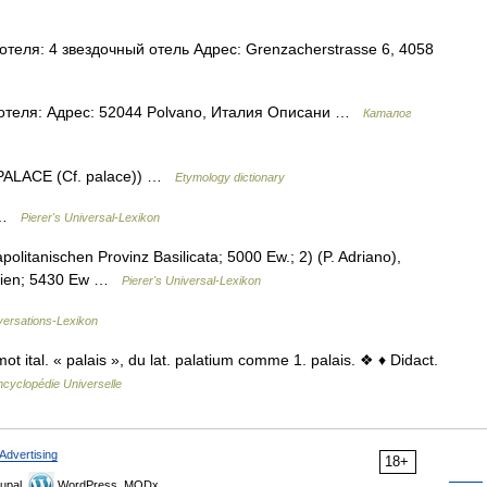
теля: 4 звездочный отель Адрес: Grenzacherstrasse 6, 4058
 отеля: Адрес: 52044 Polvano, Италия Описани …
Каталог
e PALACE (Cf. palace)) …
Etymology dictionary
t …
Pierer's Universal-Lexikon
olitanischen Provinz Basilicata; 5000 Ew.; 2) (P. Adriano),
cilien; 5430 Ew …
Pierer's Universal-Lexikon
ersations-Lexikon
 ital. « palais », du lat. palatium comme 1. palais. ❖ ♦ Didact.
ncyclopédie Universelle
Advertising
18+
upal,
WordPress, MODx.