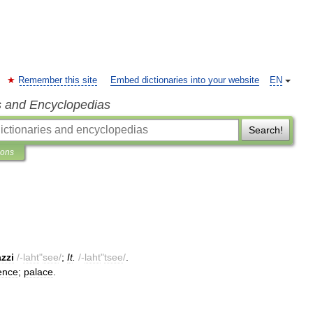
Remember this site
Embed dictionaries into your website
EN
s and Encyclopedias
Search!
ions
zzi
/-
laht
"
see
/
;
It
.
/-
laht
"
tsee
/
.
ence
;
palace
.