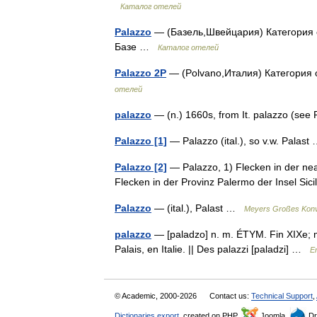
Каталог отелей
Palazzo
— (Базель,Швейцария) Категория о
Базе …
Каталог отелей
Palazzo 2P
— (Polvano,Италия) Категория
отелей
palazzo
— (n.) 1660s, from It. palazzo (se
Palazzo [1]
— Palazzo (ital.), so v.w. Palas
Palazzo [2]
— Palazzo, 1) Flecken in der neap
Flecken in der Provinz Palermo der Insel Si
Palazzo
— (ital.), Palast …
Meyers Großes Konv
palazzo
— [paladzo] n. m. ÉTYM. Fin XIXe; mot
Palais, en Italie. || Des palazzi [paladzi] …
E
© Academic, 2000-2026
Contact us:
Technical Support
,
Dictionaries export
, created on PHP,
Joomla,
Dr