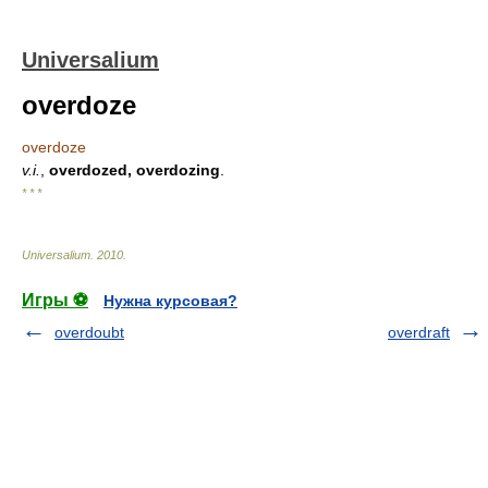
Universalium
overdoze
overdoze
v.i.
,
overdozed, overdozing
.
* * *
Universalium
.
2010
.
Игры ⚽
Нужна курсовая?
overdoubt
overdraft