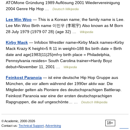
ATOMone Gründung 1989 Auflösung 2001 Wiedervereinigung
2004 Genre Hip Hop …
Deutsch Wikipedia
Lee Min Woo
— This is a Korean name; the family name is Lee.
Lee Min Woo Birth name 이민우 (李珉宇) Also known as M Born
28 July 1979 (1979 07 28) (age 32) …
Wikipedia
Kirby Mack
— Infobox Wrestler name=Kirby Mack names=Kirby
Mack Krazy K height=5 ft 11 in weight=188 lbs birth date = Birth
date and age|1983|11|25|mf=y birth place = Philadelphia,
Pennsylvania resides= South Carolina trainer=Hardy Boyz
debut=November 11, 2001 …
Wikipedia
Feinkost Paranoia
— ist eine deutsche Hip Hop Gruppe aus
München, die vor allem während der 1990er aktiv war. Die
Mitglieder gelten als Pioniere des deutschsprachigen Battlerap.
Feinkost Paranoia war eine der ersten deutschsprachigen
Rapgruppen, die auf ungeschönte… …
Deutsch Wikipedia
© Academic, 2000-2026
18+
Contact us:
Technical Support
,
Advertising