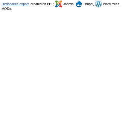
Dictionaries export
, created on PHP,
Joomla,
Drupal,
WordPress,
MODx.