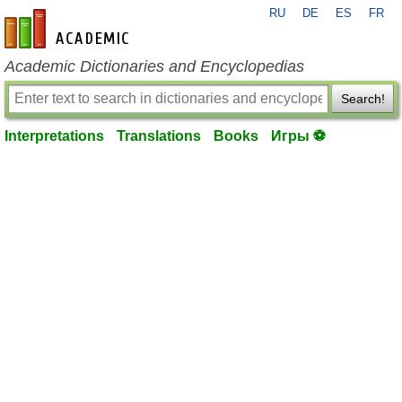
RU
DE
ES
FR
en-academic.com
Academic Dictionaries and Encyclopedias
Search!
Interpretations
Translations
Books
Игры ⚽