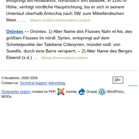
entspringt am Antilibanos, nordöstlich von Baalbek, in 1140 m
Höhe, verfolgt nördliche Hauptrichtung, bis er sich in seinem
Unterlauf oberhalb Antiochia nach SW. zum Mittelländischen
Meer… …
Meyers Großes Konversations-Lexikon
Oróntes
— Oróntes. 1) Alter Name des Flusses Nahr el Asi, des
größten Flusses im nördl. Syrien, entspringt auf dem
Scheitelpunkte der Talebene Cölesyrien, mündet südl. von
Sueidîe, durch eine Barre versperrt. – 2) Alter Name des Berges
Elwend (s.d.) …
Kleines Konversations-Lexikon
© Academic, 2000-2026
18+
Contact us:
Technical Support
,
Advertising
Dictionaries export
, created on PHP,
Joomla,
Drupal,
WordPress,
MODx.