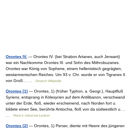
Orontes IV.
— Orontes IV. (bei Strabon Artanes, auch Jerwant)
war ein Nachkomme Orontes III. und Sohn des Mithrobuzanes.
Orontes war König von Sophene, einem hellenistisch gegrägten,
westarmenischen Reiches. Um 93 v. Chr. wurde er von Tigranes II.
von Groß… …
Deutsch Wikipedia
Orontes [1]
— Orontes, 1) (früher Typhon, a. Geogr.), Hauptfluß
Syriens; entsprang in Kölesyrien auf dem Antilibanon, verschwand
unter der Erde, floß, wieder erscheinend, nach Norden fort u.
bildete einen See, berührte Antiochia, floß von da südwestlich u.…
…
Pierer's Universal-Lexikon
Orontes [2]
— Orontes, 1) Perser, diente mit Heere des jüngeren