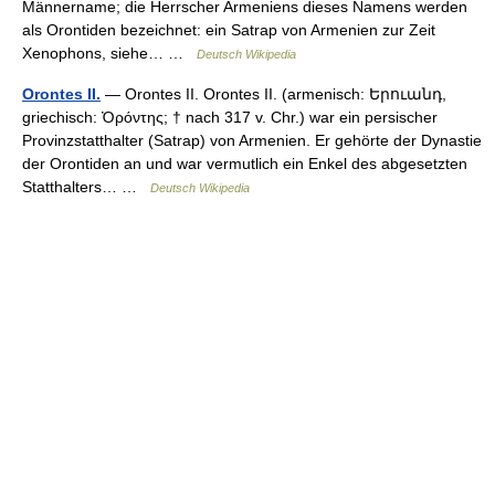
Männername; die Herrscher Armeniens dieses Namens werden
als Orontiden bezeichnet: ein Satrap von Armenien zur Zeit
Xenophons, siehe… …
Deutsch Wikipedia
Orontes II.
— Orontes II. Orontes II. (armenisch: Երուանդ,
griechisch: Ὀρόντης; † nach 317 v. Chr.) war ein persischer
Provinzstatthalter (Satrap) von Armenien. Er gehörte der Dynastie
der Orontiden an und war vermutlich ein Enkel des abgesetzten
Statthalters… …
Deutsch Wikipedia