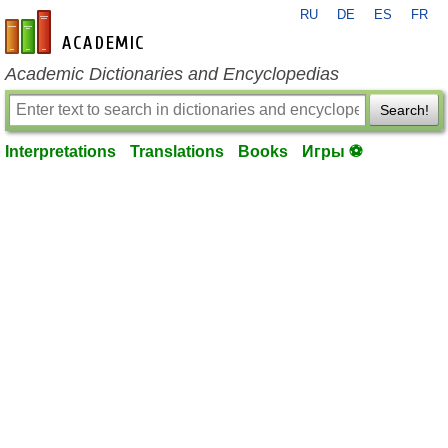
RU
DE
ES
FR
en-academic.com
Academic Dictionaries and Encyclopedias
Search!
Interpretations
Translations
Books
Игры ⚽