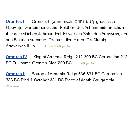
Orontes I.
— Orontes I. (armenisch: Երուանդ, griechisch:
Ὀρόντης) war ein persischer Feldherr des Achämenidenreichs im
4. vorchristlichen Jahrhundert. Er war ein Sohn des Artasyras, der
aus Baktrien stammte. Orontes diente dem Großkönig
Artaxerxes II. in …
Deutsch Wikipedia
Orontes IV
— King of Armenia Reign 212 200 BC Coronation 212
BC Full name Orontes Died 200 BC …
Wikipedia
Orontes II
— Satrap of Armenia Reign 336 331 BC Coronation
336 BC Died 1 October 331 BC Place of death Gaugamela …
Wikipedia