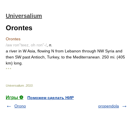
Universalium
Orontes
Orontes
/aw ron"teez, oh ron"-/
,
n.
a river in W Asia, flowing N from Lebanon through NW Syria and
then SW past Antioch, Turkey, to the Mediterranean. 250 mi. (405
km) long.
* * *
Universalium
.
2010
.
Игры ⚽
Поможем сделать НИР
Orono
oropendola